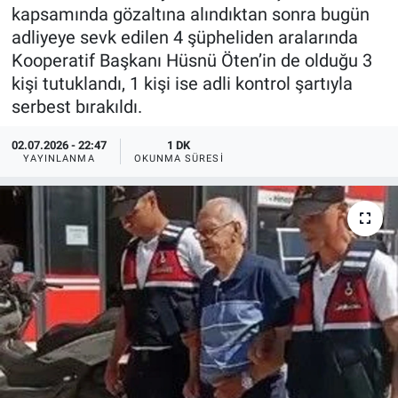
kapsamında gözaltına alındıktan sonra bugün
adliyeye sevk edilen 4 şüpheliden aralarında
Kooperatif Başkanı Hüsnü Öten’in de olduğu 3
kişi tutuklandı, 1 kişi ise adli kontrol şartıyla
serbest bırakıldı.
02.07.2026 - 22:47
1 DK
YAYINLANMA
OKUNMA SÜRESI