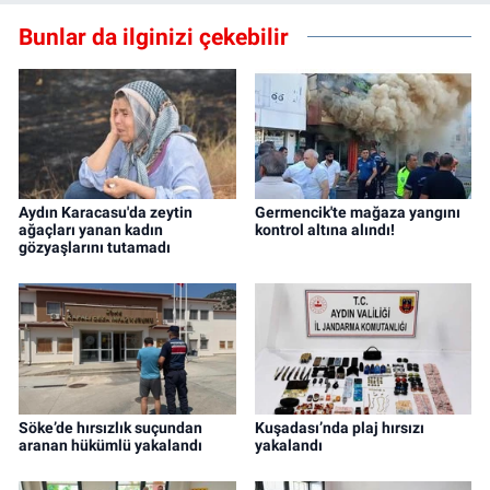
Bunlar da ilginizi çekebilir
Aydın Karacasu'da zeytin
Germencik'te mağaza yangını
ağaçları yanan kadın
kontrol altına alındı!
gözyaşlarını tutamadı
Söke’de hırsızlık suçundan
Kuşadası’nda plaj hırsızı
aranan hükümlü yakalandı
yakalandı