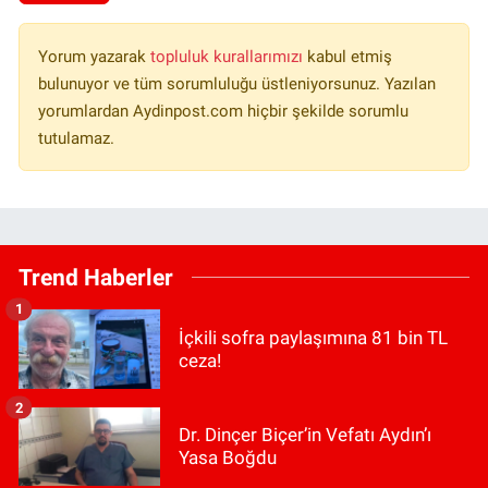
Yorum yazarak
topluluk kurallarımızı
kabul etmiş
bulunuyor ve tüm sorumluluğu üstleniyorsunuz. Yazılan
yorumlardan Aydinpost.com hiçbir şekilde sorumlu
tutulamaz.
Trend Haberler
1
İçkili sofra paylaşımına 81 bin TL
ceza!
2
Dr. Dinçer Biçer’in Vefatı Aydın’ı
Yasa Boğdu