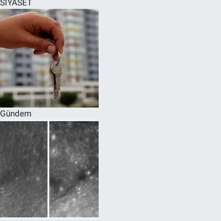
SİYASET
SPOR
RESMİ İLANLAR
Gündem