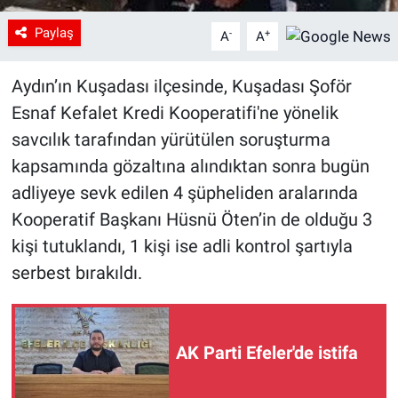
Paylaş
-
+
A
A
Aydın’ın Kuşadası ilçesinde, Kuşadası Şoför
Esnaf Kefalet Kredi Kooperatifi'ne yönelik
savcılık tarafından yürütülen soruşturma
kapsamında gözaltına alındıktan sonra bugün
adliyeye sevk edilen 4 şüpheliden aralarında
Kooperatif Başkanı Hüsnü Öten’in de olduğu 3
kişi tutuklandı, 1 kişi ise adli kontrol şartıyla
serbest bırakıldı.
AK Parti Efeler'de istifa