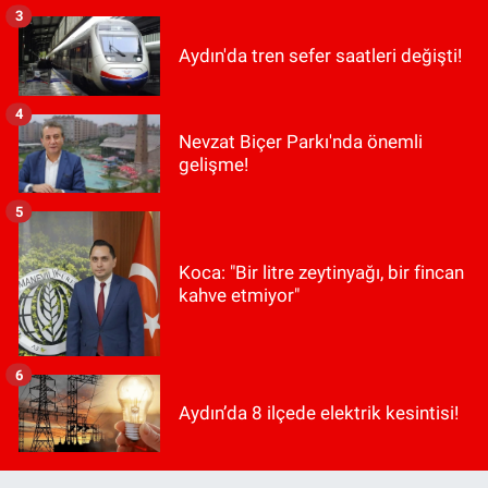
3
Aydın'da tren sefer saatleri değişti!
4
Nevzat Biçer Parkı'nda önemli
gelişme!
5
Koca: "Bir litre zeytinyağı, bir fincan
kahve etmiyor"
6
Aydın’da 8 ilçede elektrik kesintisi!