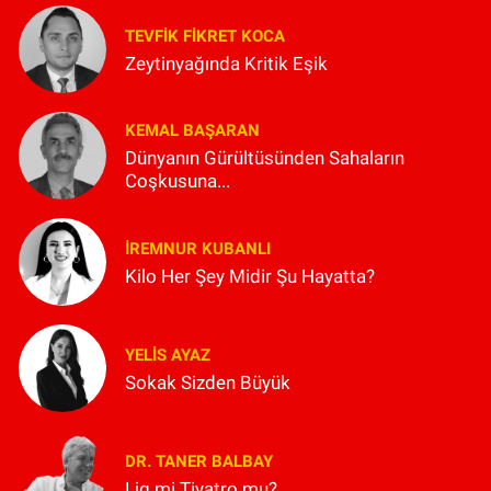
TEVFIK FIKRET KOCA
Zeytinyağında Kritik Eşik
KEMAL BAŞARAN
Dünyanın Gürültüsünden Sahaların
Coşkusuna...
İREMNUR KUBANLI
Kilo Her Şey Midir Şu Hayatta?
YELIS AYAZ
Sokak Sizden Büyük
DR. TANER BALBAY
Lig mi Tiyatro mu?