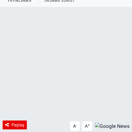
YAYINLANMA
OKUNMA SÜRESI
Paylaş
-
+
A
A