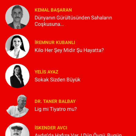
KEMAL BAŞARAN
Dünyanın Gürültüsünden Sahaların
Coşkusuna...
İREMNUR KUBANLI
Kilo Her Şey Midir Şu Hayatta?
YELIS AYAZ
Sokak Sizden Büyük
DR. TANER BALBAY
Lig mi Tiyatro mu?
İSKENDER AVCI
Aydın'da Hafıza Var..! Dün Övgü, Bugün