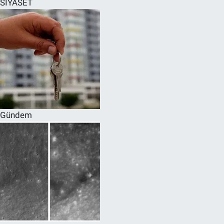
SİYASET
SPOR
RESMİ İLANLAR
Gündem