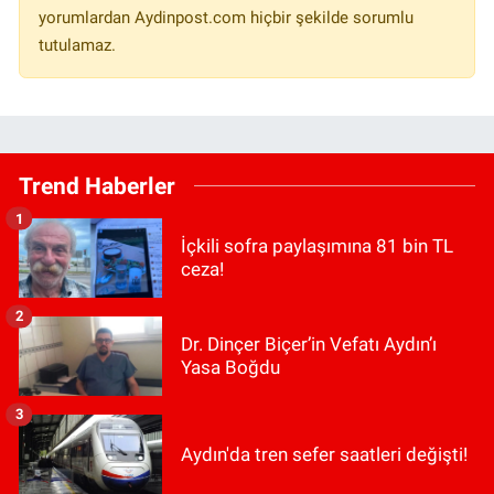
yorumlardan Aydinpost.com hiçbir şekilde sorumlu
tutulamaz.
Trend Haberler
1
İçkili sofra paylaşımına 81 bin TL
ceza!
2
Dr. Dinçer Biçer’in Vefatı Aydın’ı
Yasa Boğdu
3
Aydın'da tren sefer saatleri değişti!