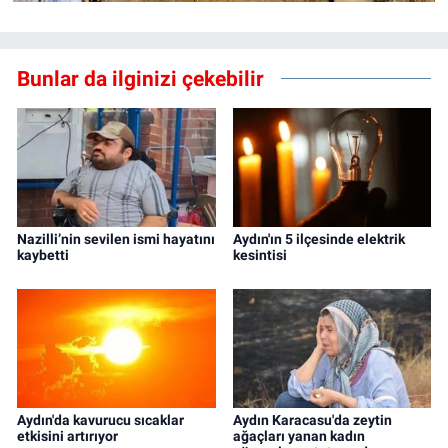
Bunlar da ilginizi çekebilir
Nazilli’nin sevilen ismi hayatını
Aydın'ın 5 ilçesinde elektrik
kaybetti
kesintisi
Aydın'da kavurucu sıcaklar
Aydın Karacasu'da zeytin
etkisini artırıyor
ağaçları yanan kadın