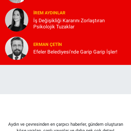
İREM AYDINLAR
İş Değişikliği Kararını Zorlaştıran
Psikolojik Tuzaklar
ERMAN ÇETIN
Efeler Belediyesi'nde Garip Garip İşler!
Aydın ve çevresinden en çarpıcı haberler, gündem oluşturan
köşe yazıları, canlı yayınlar ve daha pek çok detay!