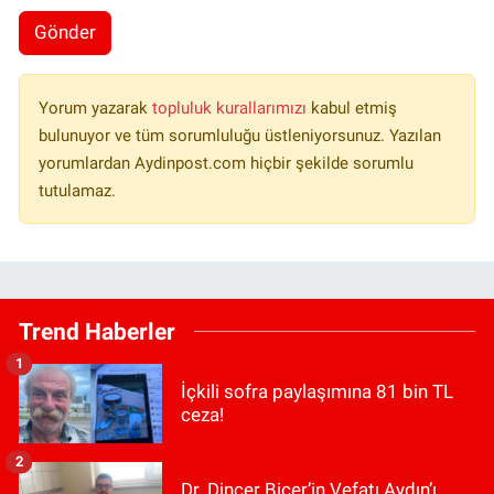
Gönder
Yorum yazarak
topluluk kurallarımızı
kabul etmiş
bulunuyor ve tüm sorumluluğu üstleniyorsunuz. Yazılan
yorumlardan Aydinpost.com hiçbir şekilde sorumlu
tutulamaz.
Trend Haberler
1
İçkili sofra paylaşımına 81 bin TL
ceza!
2
Dr. Dinçer Biçer’in Vefatı Aydın’ı