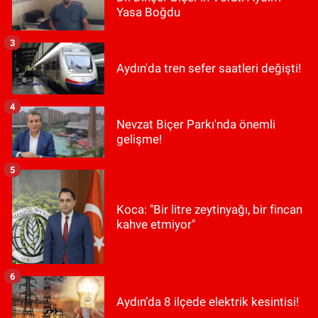
Yasa Boğdu
3
Aydın'da tren sefer saatleri değişti!
4
Nevzat Biçer Parkı'nda önemli
gelişme!
5
Koca: "Bir litre zeytinyağı, bir fincan
kahve etmiyor"
6
Aydın’da 8 ilçede elektrik kesintisi!