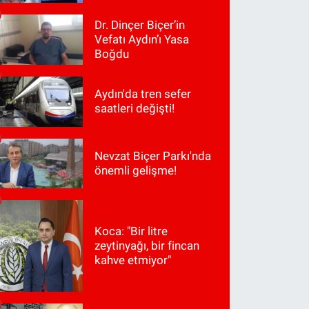
Dr. Dinçer Biçer’in
Vefatı Aydın’ı Yasa
Boğdu
Aydın'da tren sefer
saatleri değişti!
Nevzat Biçer Parkı'nda
önemli gelişme!
Koca: "Bir litre
zeytinyağı, bir fincan
kahve etmiyor"