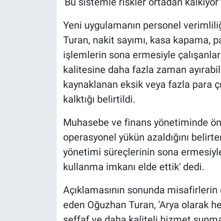
'Bu sistemle riskler ortadan kalkıyor'
Yeni uygulamanın personel verimlil
Turan, nakit sayımı, kasa kapama, p
işlemlerin sona ermesiyle çalışanla
kalitesine daha fazla zaman ayırabild
kaynaklanan eksik veya fazla para çı
kalktığı belirtildi.
Muhasebe ve finans yönetiminde öne
operasyonel yükün azaldığını belirte
yönetimi süreçlerinin sona ermesiyl
kullanma imkanı elde ettik' dedi.
Açıklamasının sonunda misafirlerin g
eden Oğuzhan Turan, 'Arya olarak h
şeffaf ve daha kaliteli hizmet sunm