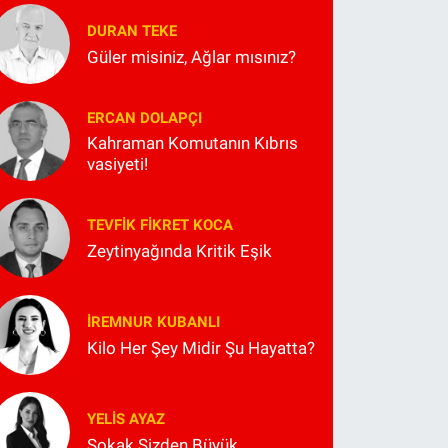
DURAN TEKE
Güler misiniz, Ağlar mısınız?
ERCAN DOLAPÇI
Kahraman Komutanın Kıbrıs
vasiyeti!
TEVFIK FIKRET KOCA
Zeytinyağında Kritik Eşik
İREMNUR KUBANLI
Kilo Her Şey Midir Şu Hayatta?
YELIS AYAZ
Sokak Sizden Büyük