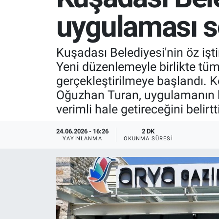
uygulaması s
SPOR
RESMİ İLANLAR
Kuşadası Belediyesi'nin öz işt
Yeni düzenlemeyle birlikte tü
gerçekleştirilmeye başlandı. 
Oğuzhan Turan, uygulamanın h
verimli hale getireceğini belirtti
24.06.2026 - 16:26
2 DK
YAYINLANMA
OKUNMA SÜRESI