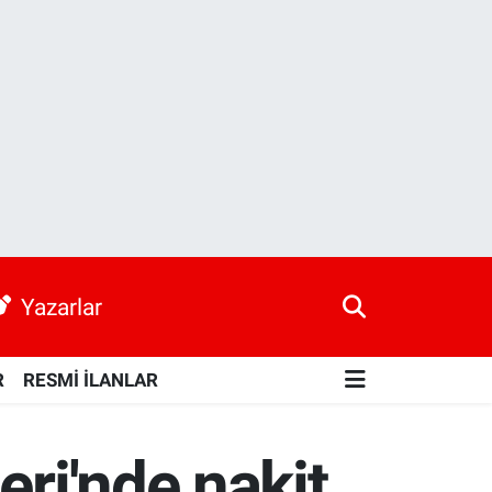
Yazarlar
R
RESMİ İLANLAR
eri'nde nakit