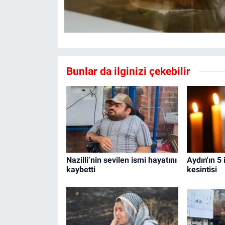
Bunlar da ilginizi çekebilir
Nazilli’nin sevilen ismi hayatını
Aydın'ın 5 
kaybetti
kesintisi