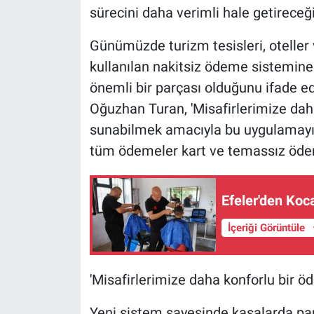
sürecini daha verimli hale getireceğin
Günümüzde turizm tesisleri, oteller 
kullanılan nakitsiz ödeme sistemine 
önemli bir parçası olduğunu ifade e
Oğuzhan Turan, 'Misafirlerimize daha
sunabilmek amacıyla bu uygulamayı h
tüm ödemeler kart ve temassız ödeme
Efeler'den Koc
İçeriği Görüntüle
'Misafirlerimize daha konforlu bir 
Yeni sistem sayesinde kasalarda pa