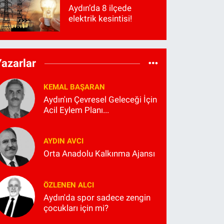
Aydın’da 8 ilçede
elektrik kesintisi!
Yazarlar
KEMAL BAŞARAN
Aydın'ın Çevresel Geleceği İçin
Acil Eylem Planı...
AYDIN AVCI
Orta Anadolu Kalkınma Ajansı
ÖZLENEN ALCI
Aydın'da spor sadece zengin
çocukları için mi?