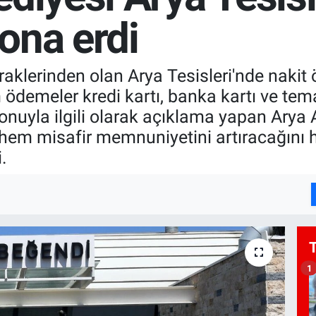
ona erdi
iraklerinden olan Arya Tesisleri'nde naki
m ödemeler kredi kartı, banka kartı ve te
Konuyla ilgili olarak açıklama yapan Arya
em misafir memnuniyetini artıracağını h
.
1