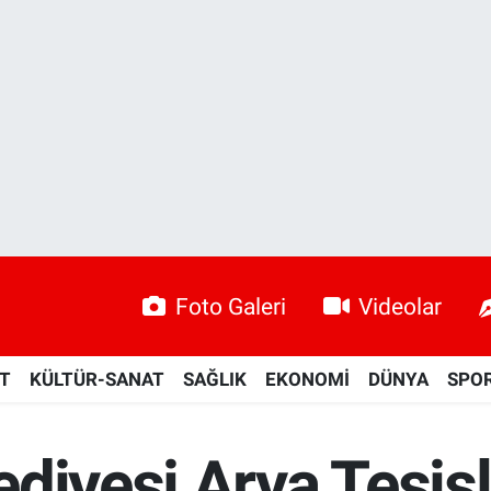
Foto Galeri
Videolar
ET
KÜLTÜR-SANAT
SAĞLIK
EKONOMİ
DÜNYA
SPO
diyesi Arya Tesisl