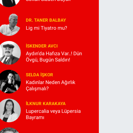
DR. TANER BALBAY
Lig mi Tiyatro mu?
İSKENDER AVCI
Aydın'da Hafıza Var..! Dün
Övgü, Bugün Saldırı!
SELDA İŞKOR
Kadınlar Neden Ağırlık
Çalışmalı?
İLKNUR KARAKAYA
Lupercalia veya Lüpersia
Bayramı