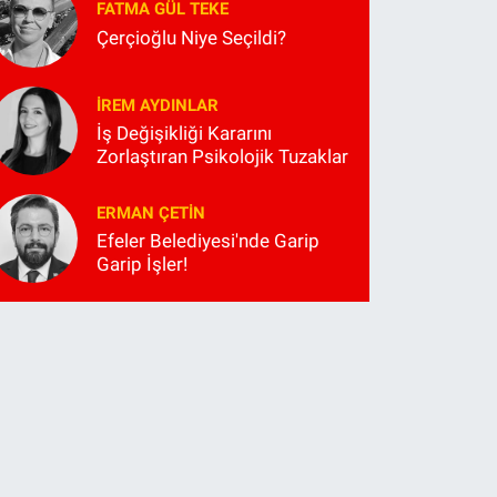
FATMA GÜL TEKE
Çerçioğlu Niye Seçildi?
İREM AYDINLAR
İş Değişikliği Kararını
Zorlaştıran Psikolojik Tuzaklar
ERMAN ÇETIN
Efeler Belediyesi'nde Garip
Garip İşler!