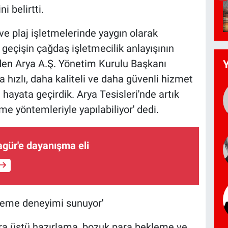
i belirtti.
ve plaj işletmelerinde yaygın olarak
geçişin çağdaş işletmecilik anlayışının
den Arya A.Ş. Yönetim Kurulu Başkanı
 hızlı, daha kaliteli ve daha güvenli hizmet
ayata geçirdik. Arya Tesisleri'nde artık
 yöntemleriyle yapılabiliyor' dedi.
agür'e dayanışma eli
ödeme deneyimi sunuyor'
ra üstü hazırlama, bozuk para bekleme ve