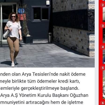
2
3
4
5
rinden olan Arya Tesisleri'nde nakit ödeme
eyle birlikte tüm ödemeler kredi kartı,
mleriyle gerçekleştirilmeye başlandı.
an Arya A.Ş Yönetim Kurulu Başkanı Oğuzhan
nuniyetini artıracağını hem de işletme
6