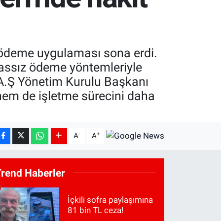
t ödeme uygulaması sona erdi.
massız ödeme yöntemleriyle
 A.Ş Yönetim Kurulu Başkanı
em de işletme sürecini daha
-
+
A
A
Trend Haberler
İçkili sofra paylaşımına
81 bin TL ceza!