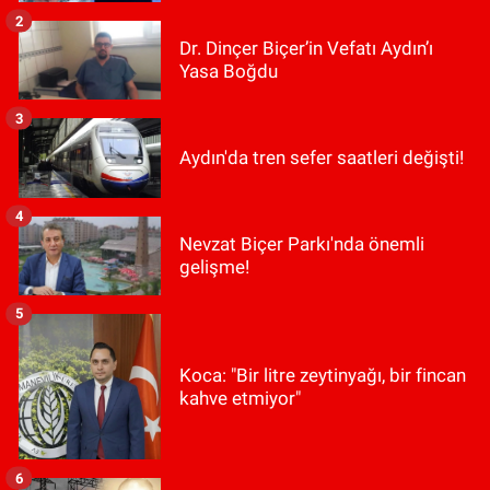
2
Dr. Dinçer Biçer’in Vefatı Aydın’ı
Yasa Boğdu
3
Aydın'da tren sefer saatleri değişti!
4
Nevzat Biçer Parkı'nda önemli
gelişme!
5
Koca: "Bir litre zeytinyağı, bir fincan
kahve etmiyor"
6