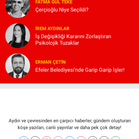
FATMA GÜL TEKE
Çerçioğlu Niye Seçildi?
İREM AYDINLAR
İş Değişikliği Kararını Zorlaştıran
Psikolojik Tuzaklar
ERMAN ÇETIN
Efeler Belediyesi'nde Garip Garip İşler!
Aydın ve çevresinden en çarpıcı haberler, gündem oluşturan
köşe yazıları, canlı yayınlar ve daha pek çok detay!