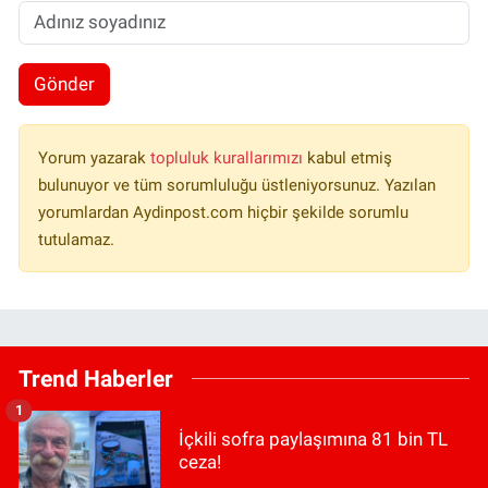
Gönder
Yorum yazarak
topluluk kurallarımızı
kabul etmiş
bulunuyor ve tüm sorumluluğu üstleniyorsunuz. Yazılan
yorumlardan Aydinpost.com hiçbir şekilde sorumlu
tutulamaz.
Trend Haberler
1
İçkili sofra paylaşımına 81 bin TL
ceza!