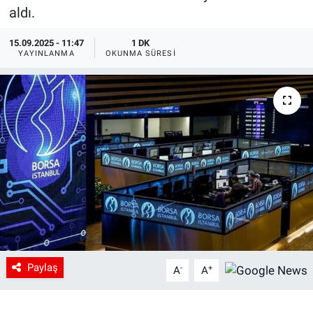
aldı.
15.09.2025 - 11:47
1 DK
YAYINLANMA
OKUNMA SÜRESI
Paylaş
-
+
A
A