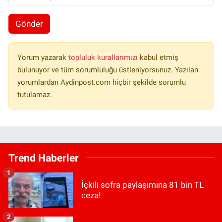
Gönder
Yorum yazarak
topluluk kurallarımızı
kabul etmiş
bulunuyor ve tüm sorumluluğu üstleniyorsunuz. Yazılan
yorumlardan Aydinpost.com hiçbir şekilde sorumlu
tutulamaz.
Trend Haberler
1
İçkili sofra paylaşımına 81 bin TL
ceza!
2