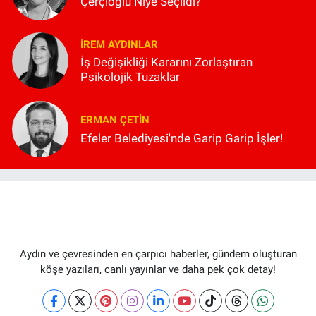
Çerçioğlu Niye Seçildi?
İREM AYDINLAR
İş Değişikliği Kararını Zorlaştıran
Psikolojik Tuzaklar
ERMAN ÇETIN
Efeler Belediyesi'nde Garip Garip İşler!
Aydın ve çevresinden en çarpıcı haberler, gündem oluşturan
köşe yazıları, canlı yayınlar ve daha pek çok detay!