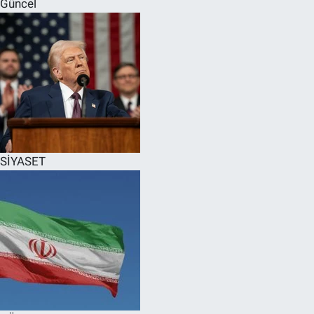
Güncel
SPOR
RESMİ İLANLAR
SİYASET