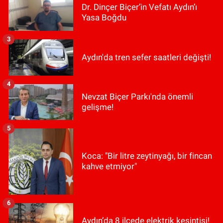
Dr. Dinçer Biçer’in Vefatı Aydın’ı
Yasa Boğdu
3
Aydın'da tren sefer saatleri değişti!
4
Nevzat Biçer Parkı'nda önemli
gelişme!
5
Koca: "Bir litre zeytinyağı, bir fincan
kahve etmiyor"
6
Aydın’da 8 ilçede elektrik kesintisi!