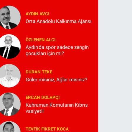
AYDIN AVCI
Orta Anadolu Kalkınma Ajansı
ÖZLENEN ALCI
Aydın'da spor sadece zengin
çocukları için mi?
DURAN TEKE
Güler misiniz, Ağlar mısınız?
ERCAN DOLAPÇI
Kahraman Komutanın Kıbrıs
vasiyeti!
TEVFIK FIKRET KOCA