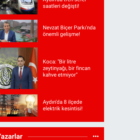
saatleri değişti!
Nevzat Biçer Parkı'nda
önemli gelişme!
Koca: "Bir litre
zeytinyağı, bir fincan
kahve etmiyor"
Aydın’da 8 ilçede
elektrik kesintisi!
Yazarlar