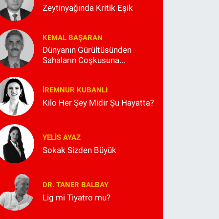
Zeytinyağında Kritik Eşik
KEMAL BAŞARAN
Dünyanın Gürültüsünden
Sahaların Coşkusuna...
İREMNUR KUBANLI
Kilo Her Şey Midir Şu Hayatta?
YELIS AYAZ
Sokak Sizden Büyük
DR. TANER BALBAY
Lig mi Tiyatro mu?