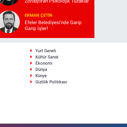
Zorlaştıran Psikolojik Tuzaklar
ERMAN ÇETIN
Efeler Belediyesi'nde Garip
Garip İşler!
i
Yurt Geneli
Kültür Sanat
Ekonomi
Dünya
Künye
Gizlilik Politikası