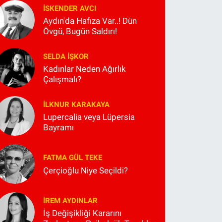
İSKENDER AVCI
Aydın'da Hafıza Var..! Dün
Övgü, Bugün Saldırı!
SELDA İŞKOR
Kadınlar Neden Ağırlık
Çalışmalı?
İLKNUR KARAKAYA
Lupercalia veya Lüpersia
Bayramı
FATMA GÜL TEKE
Çerçioğlu Niye Seçildi?
İREM AYDINLAR
İş Değişikliği Kararını