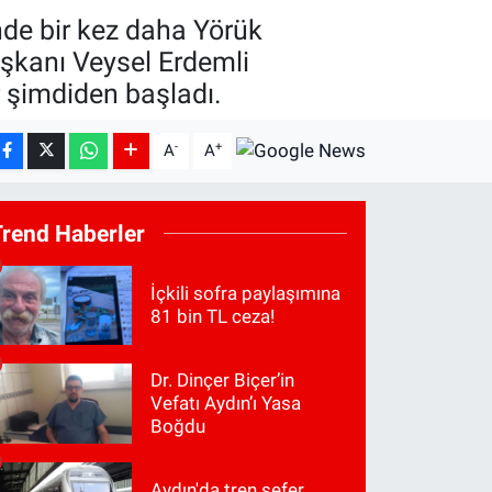
inde bir kez daha Yörük
aşkanı Veysel Erdemli
r şimdiden başladı.
-
+
A
A
Trend Haberler
İçkili sofra paylaşımına
81 bin TL ceza!
Dr. Dinçer Biçer’in
Vefatı Aydın’ı Yasa
Boğdu
Aydın'da tren sefer