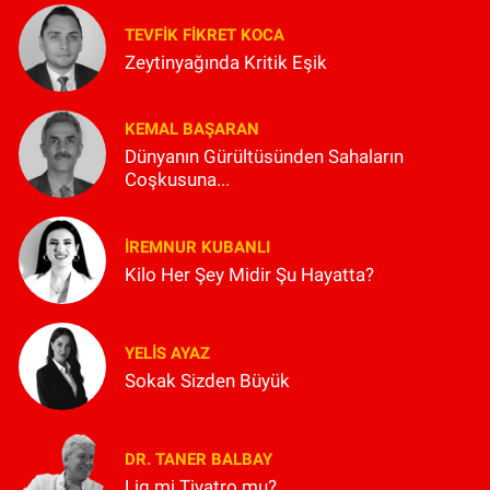
TEVFIK FIKRET KOCA
Zeytinyağında Kritik Eşik
KEMAL BAŞARAN
Dünyanın Gürültüsünden Sahaların
Coşkusuna...
İREMNUR KUBANLI
Kilo Her Şey Midir Şu Hayatta?
YELIS AYAZ
Sokak Sizden Büyük
DR. TANER BALBAY
Lig mi Tiyatro mu?