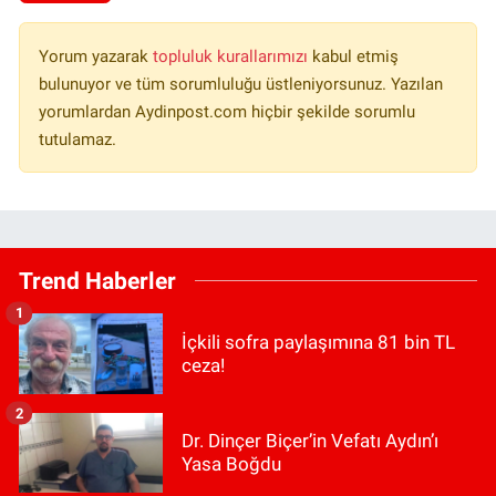
Yorum yazarak
topluluk kurallarımızı
kabul etmiş
bulunuyor ve tüm sorumluluğu üstleniyorsunuz. Yazılan
yorumlardan Aydinpost.com hiçbir şekilde sorumlu
tutulamaz.
Trend Haberler
1
İçkili sofra paylaşımına 81 bin TL
ceza!
2
Dr. Dinçer Biçer’in Vefatı Aydın’ı
Yasa Boğdu