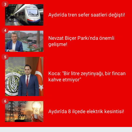
3
Aydın'da tren sefer saatleri değişti!
4
Nevzat Biçer Parkı'nda önemli
gelişme!
5
Koca: "Bir litre zeytinyağı, bir fincan
kahve etmiyor"
6
Aydın’da 8 ilçede elektrik kesintisi!