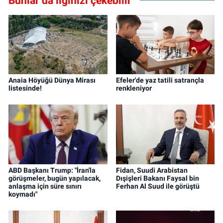
Bunlar da ilginizi çekebilir
Anaia Höyüğü Dünya Mirası
Efeler'de yaz tatili satrançla
listesinde!
renkleniyor
ABD Başkanı Trump: "İran'la
Fidan, Suudi Arabistan
görüşmeler, bugün yapılacak,
Dışişleri Bakanı Faysal bin
anlaşma için süre sınırı
Ferhan Al Suud ile görüştü
koymadı"