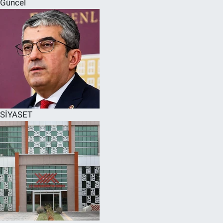
Güncel
SPOR
RESMİ İLANLAR
SİYASET