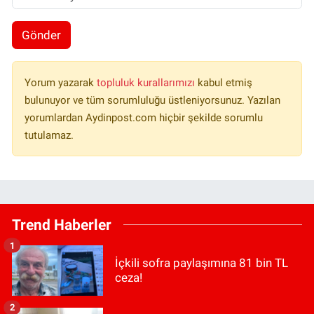
Gönder
Yorum yazarak
topluluk kurallarımızı
kabul etmiş
bulunuyor ve tüm sorumluluğu üstleniyorsunuz. Yazılan
yorumlardan Aydinpost.com hiçbir şekilde sorumlu
tutulamaz.
Trend Haberler
1
İçkili sofra paylaşımına 81 bin TL
ceza!
2