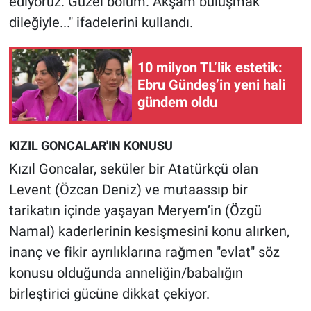
ediyoruz. Güzel bölüm. Akşam buluşmak
dileğiyle..." ifadelerini kullandı.
10 milyon TL’lik estetik:
Ebru Gündeş’in yeni hali
gündem oldu
KIZIL GONCALAR'IN KONUSU
Kızıl Goncalar, seküler bir Atatürkçü olan
Levent (Özcan Deniz) ve mutaassıp bir
tarikatın içinde yaşayan Meryem’in (Özgü
Namal) kaderlerinin kesişmesini konu alırken,
inanç ve fikir ayrılıklarına rağmen "evlat" söz
konusu olduğunda anneliğin/babalığın
birleştirici gücüne dikkat çekiyor.