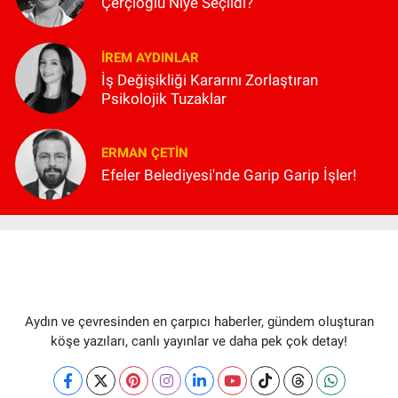
Çerçioğlu Niye Seçildi?
İREM AYDINLAR
İş Değişikliği Kararını Zorlaştıran
Psikolojik Tuzaklar
ERMAN ÇETIN
Efeler Belediyesi'nde Garip Garip İşler!
Aydın ve çevresinden en çarpıcı haberler, gündem oluşturan
köşe yazıları, canlı yayınlar ve daha pek çok detay!