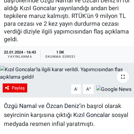
başrollerinde Özgü Namal ve Özcan Deniz'in rol
aldığı Kızıl Goncalar yayınlandığı andan beri
tepkilere maruz kalmıştı. RTÜK'ün 9 milyon TL
para cezası ve 2 kez yayın durdurma cezası
verdiği diziyle ilgili yapımcısından flaş açıklama
geldi.
22.01.2024 - 16:43
1 DK
YAYINLANMA
OKUNMA SÜRESI
Paylaş
-
+
A
A
Özgü Namal
ve
Özcan Deniz
’in başrol olarak
seyircinin karşısına çıktığı
Kızıl Goncalar
sosyal
medyada resmen infial yaratmıştı.