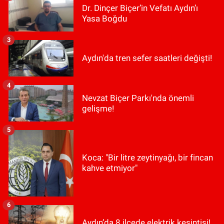
Dr. Dinçer Biçer’in Vefatı Aydın’ı
Yasa Boğdu
3
Aydın'da tren sefer saatleri değişti!
4
Nevzat Biçer Parkı'nda önemli
gelişme!
5
Koca: "Bir litre zeytinyağı, bir fincan
kahve etmiyor"
6
Aydın’da 8 ilçede elektrik kesintisi!