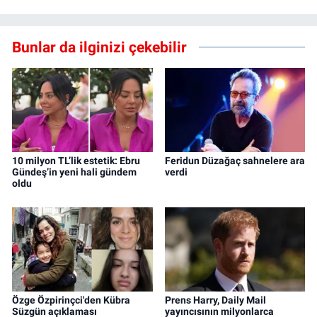
Bunlar da ilginizi çekebilir
10 milyon TL’lik estetik: Ebru
Feridun Düzağaç sahnelere ara
Gündeş’in yeni hali gündem
verdi
oldu
Özge Özpirinçci'den Kübra
Prens Harry, Daily Mail
Süzgün açıklaması
yayıncısının milyonlarca