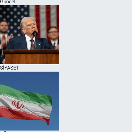
Güncel
SPOR
RESMİ İLANLAR
SİYASET