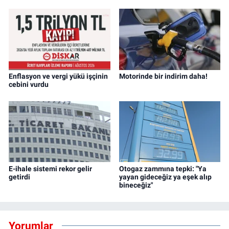
Enflasyon ve vergi yükü işçinin
Motorinde bir indirim daha!
cebini vurdu
E-ihale sistemi rekor gelir
Otogaz zammına tepki: "Ya
getirdi
yayan gideceğiz ya eşek alıp
bineceğiz"
Yorumlar