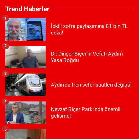
Trend Haberler
1
İçkili sofra paylaşımına 81 bin TL
ceza!
2
Dr. Dinçer Biçer’in Vefatı Aydın’ı
Yasa Boğdu
3
Aydın'da tren sefer saatleri değişti!
4
Nevzat Biçer Parkı'nda önemli
gelişme!
5