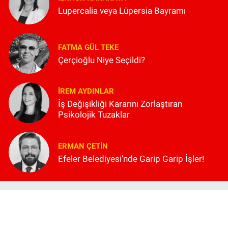
Lupercalia veya Lüpersia Bayramı
FATMA GÜL TEKE
Çerçioğlu Niye Seçildi?
İREM AYDINLAR
İş Değişikliği Kararını Zorlaştıran
Psikolojik Tuzaklar
ERMAN ÇETIN
Efeler Belediyesi'nde Garip Garip İşler!