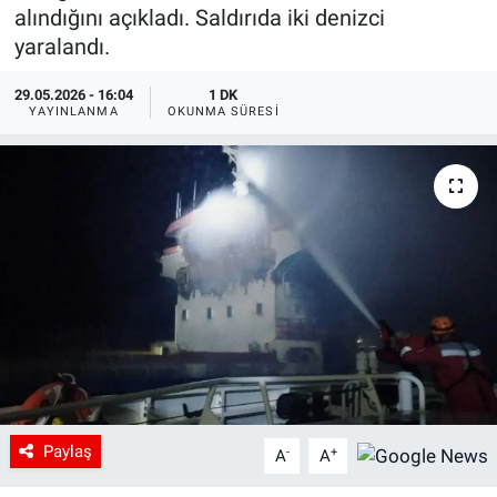
alındığını açıkladı. Saldırıda iki denizci
yaralandı.
29.05.2026 - 16:04
1 DK
YAYINLANMA
OKUNMA SÜRESI
Paylaş
-
+
A
A