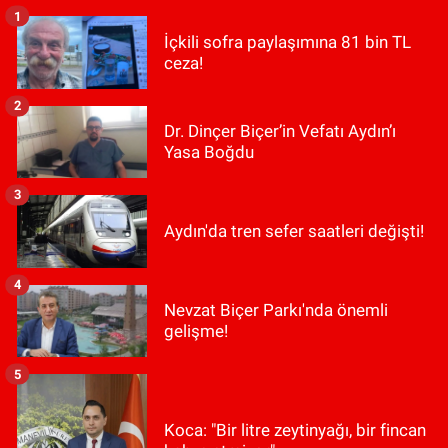
1
İçkili sofra paylaşımına 81 bin TL
ceza!
2
Dr. Dinçer Biçer’in Vefatı Aydın’ı
Yasa Boğdu
3
Aydın'da tren sefer saatleri değişti!
4
Nevzat Biçer Parkı'nda önemli
gelişme!
5
Koca: "Bir litre zeytinyağı, bir fincan