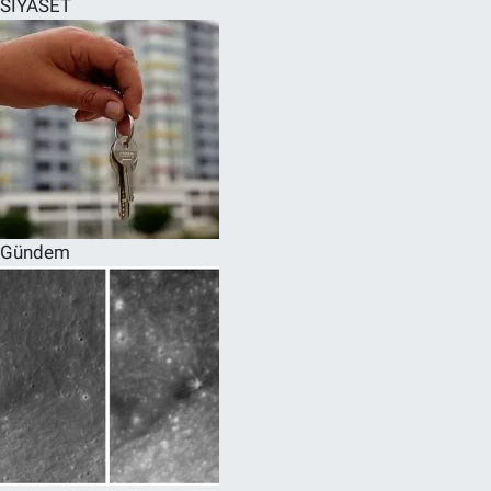
SİYASET
SPOR
RESMİ İLANLAR
Gündem