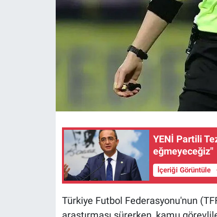
YENİ Partili T
eğmeyeceğiz"
İçeriği Görüntüle
Türkiye Futbol Federasyonu'nun (TFF)
araştırması sürerken, kamu görevlil