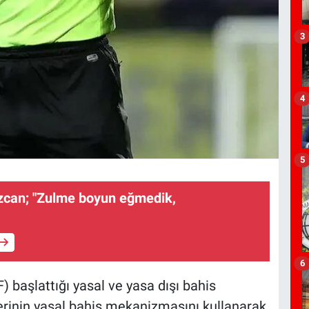
3
4
5
ezcan; "Zulme boyun eğmedik,
6
 başlattığı yasal ve yasa dışı bahis
erinin yasal bahis mekanizmasını kullanarak