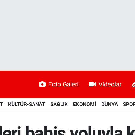
Foto Galeri
Videolar
ET
KÜLTÜR-SANAT
SAĞLIK
EKONOMİ
DÜNYA
SPO
eri bahis yoluyla 