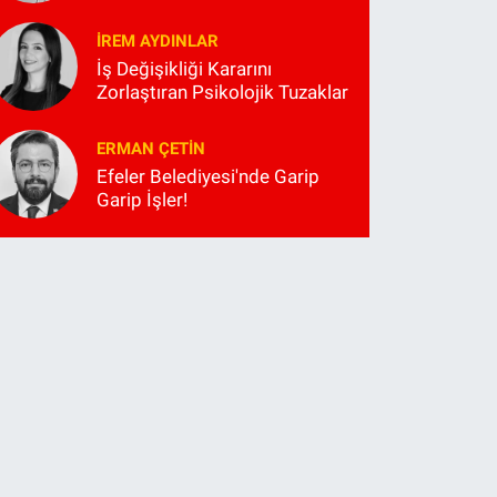
İREM AYDINLAR
İş Değişikliği Kararını
Zorlaştıran Psikolojik Tuzaklar
ERMAN ÇETIN
Efeler Belediyesi'nde Garip
Garip İşler!