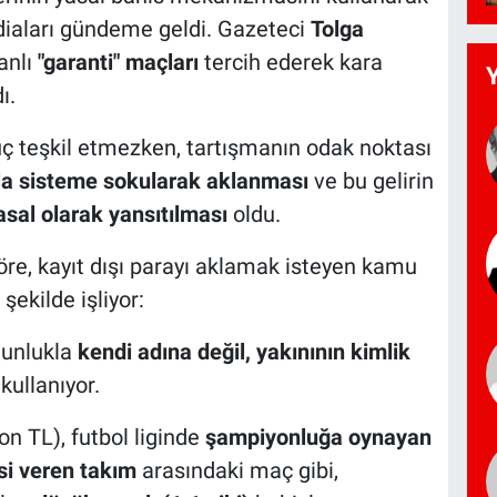
diaları gündeme geldi. Gazeteci
Tolga
anlı
"garanti" maçları
tercih ederek kara
ı.
 teşkil etmezken, tartışmanın odak noktası
yla sisteme sokularak aklanması
ve bu gelirin
asal olarak yansıtılması
oldu.
göre, kayıt dışı parayı aklamak isteyen kamu
şekilde işliyor:
ğunlukla
kendi adına değil, yakınının kimlik
kullanıyor.
on TL), futbol liginde
şampiyonluğa oynayan
i veren takım
arasındaki maç gibi,