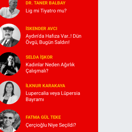
DR. TANER BALBAY
Lig mi Tiyatro mu?
İSKENDER AVCI
Aydın'da Hafıza Var..! Dün
Övgü, Bugün Saldırı!
SELDA İŞKOR
Kadınlar Neden Ağırlık
Çalışmalı?
İLKNUR KARAKAYA
Lupercalia veya Lüpersia
Bayramı
FATMA GÜL TEKE
Çerçioğlu Niye Seçildi?