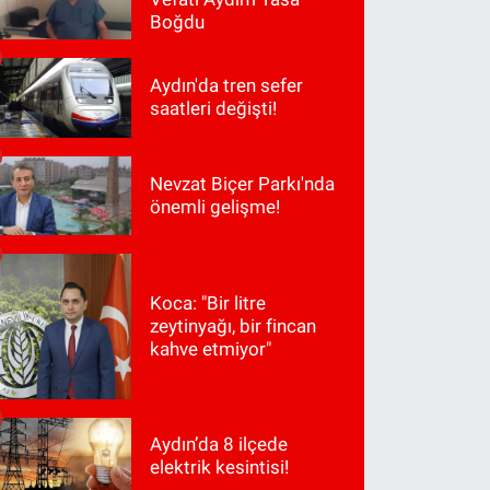
Boğdu
Aydın'da tren sefer
saatleri değişti!
Nevzat Biçer Parkı'nda
önemli gelişme!
Koca: "Bir litre
zeytinyağı, bir fincan
kahve etmiyor"
Aydın’da 8 ilçede
elektrik kesintisi!