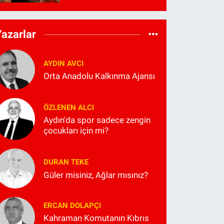
Yazarlar
AYDIN AVCI
Orta Anadolu Kalkınma Ajansı
ÖZLENEN ALCI
Aydın'da spor sadece zengin
çocukları için mi?
DURAN TEKE
Güler misiniz, Ağlar mısınız?
ERCAN DOLAPÇI
Kahraman Komutanın Kıbrıs