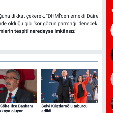
ğuna dikkat çekerek, "DHMİ’den emekli Daire
e olduğu gibi 'kör gözün parmağı' denecek
emlerin tespiti neredeyse imkânsız
"
 Söke İlçe Başkanı
Selvi Kılıçdaroğlu taburcu
kkaya oluyor
edildi