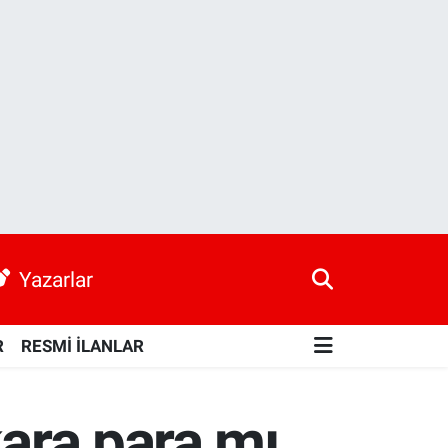
Yazarlar
R
RESMİ İLANLAR
kara para mı