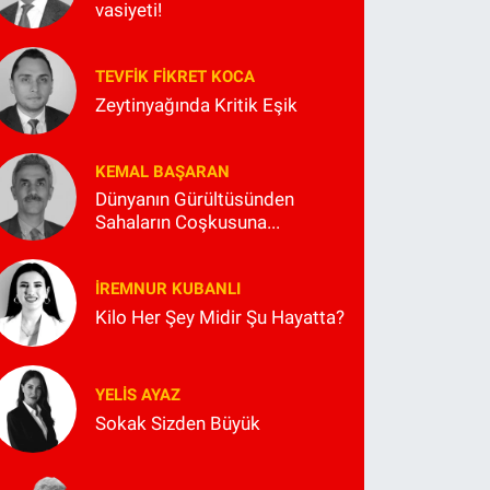
vasiyeti!
TEVFIK FIKRET KOCA
Zeytinyağında Kritik Eşik
KEMAL BAŞARAN
Dünyanın Gürültüsünden
Sahaların Coşkusuna...
İREMNUR KUBANLI
Kilo Her Şey Midir Şu Hayatta?
YELIS AYAZ
Sokak Sizden Büyük