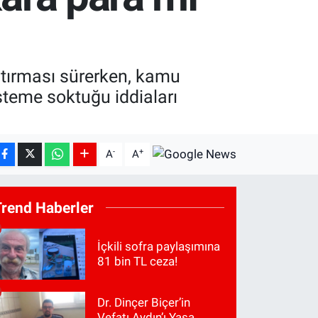
ştırması sürerken, kamu
isteme soktuğu iddiaları
-
+
A
A
Trend Haberler
İçkili sofra paylaşımına
81 bin TL ceza!
Dr. Dinçer Biçer’in
Vefatı Aydın’ı Yasa