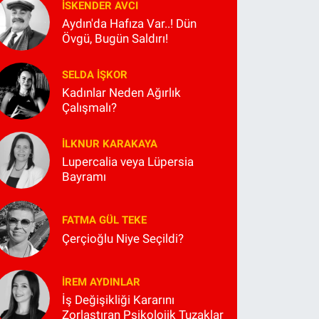
İSKENDER AVCI
Aydın'da Hafıza Var..! Dün
Övgü, Bugün Saldırı!
SELDA İŞKOR
Kadınlar Neden Ağırlık
Çalışmalı?
İLKNUR KARAKAYA
Lupercalia veya Lüpersia
Bayramı
FATMA GÜL TEKE
Çerçioğlu Niye Seçildi?
İREM AYDINLAR
İş Değişikliği Kararını
Zorlaştıran Psikolojik Tuzaklar