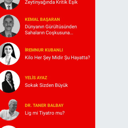
Zeytinyağında Kritik Eşik
KEMAL BAŞARAN
Dünyanın Gürültüsünden
Sahaların Coşkusuna...
İREMNUR KUBANLI
Kilo Her Şey Midir Şu Hayatta?
YELIS AYAZ
Sokak Sizden Büyük
DR. TANER BALBAY
Lig mi Tiyatro mu?