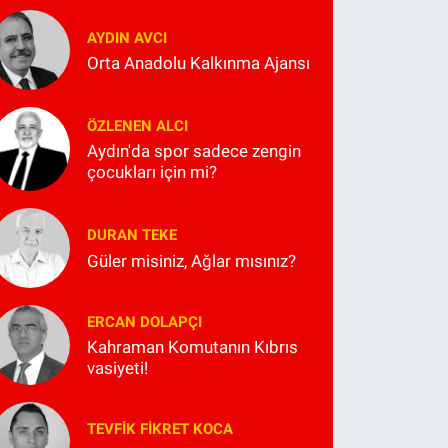
AYDIN AVCI
Orta Anadolu Kalkınma Ajansı
ÖZLENEN ALCI
Aydın'da spor sadece zengin
çocukları için mi?
DURAN TEKE
Güler misiniz, Ağlar mısınız?
ERCAN DOLAPÇI
Kahraman Komutanın Kıbrıs
vasiyeti!
TEVFIK FIKRET KOCA