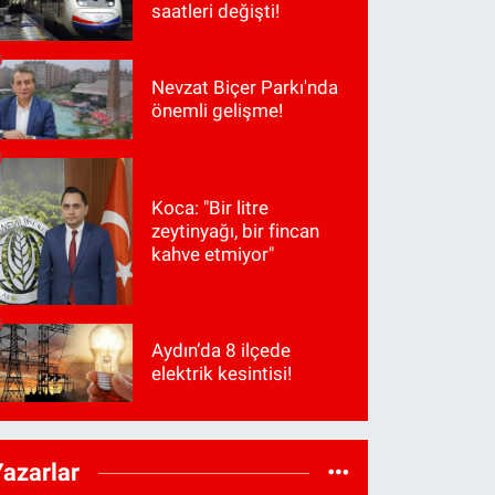
saatleri değişti!
Nevzat Biçer Parkı'nda
önemli gelişme!
Koca: "Bir litre
zeytinyağı, bir fincan
kahve etmiyor"
Aydın’da 8 ilçede
elektrik kesintisi!
Yazarlar