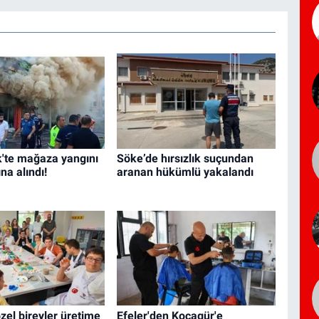
'te mağaza yangını
Söke’de hırsızlık suçundan
ına alındı!
aranan hükümlü yakalandı
özel bireyler üretime
Efeler'den Kocagür'e