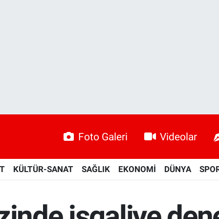
Foto Galeri
Videolar
ET
KÜLTÜR-SANAT
SAĞLIK
EKONOMİ
DÜNYA
SPO
zinde işgaliye den