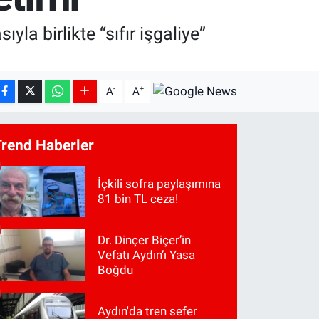
 birlikte “sıfır işgaliye”
-
+
A
A
Trend Haberler
İçkili sofra paylaşımına
81 bin TL ceza!
Dr. Dinçer Biçer’in
Vefatı Aydın’ı Yasa
Boğdu
Aydın'da tren sefer