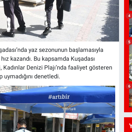
4
5
şadası’nda yaz sezonunun başlamasıyla
i de hız kazandı. Bu kapsamda Kuşadası
 Kadınlar Denizi Plajı’nda faaliyet gösteren
up uymadığını denetledi.
6