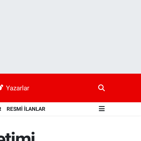
Yazarlar
R
RESMİ İLANLAR
etimi