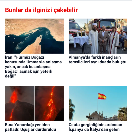
Bunlar da ilginizi çekebilir
İran: "Hürmüz Boğazı
Almanya’da farklı inançların
konusunda Umman'la anlaşma
temsilcileri aynı duada buluştu
yakın, ancak bu anlaşma
Boğaz'ı açmak için yeterli
değil"
Etna Yanardağı yeniden
Ceuta gerginliğinin ardından
patladı: Uçuşlar durduruldu
İspanya da İtalya’dan gelen