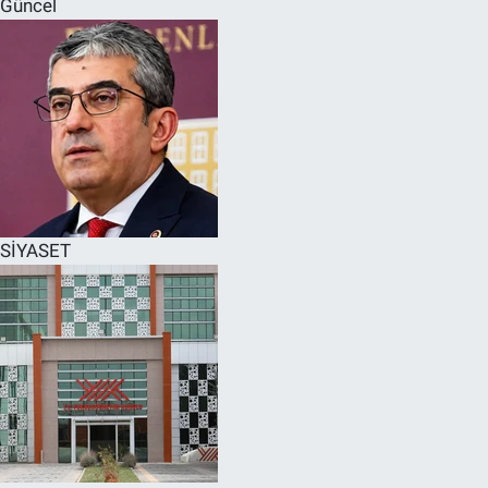
Güncel
SPOR
RESMİ İLANLAR
SİYASET