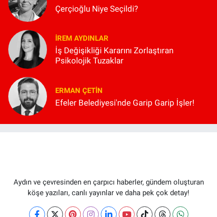
Çerçioğlu Niye Seçildi?
İREM AYDINLAR
İş Değişikliği Kararını Zorlaştıran
Psikolojik Tuzaklar
ERMAN ÇETIN
Efeler Belediyesi'nde Garip Garip İşler!
Aydın ve çevresinden en çarpıcı haberler, gündem oluşturan
köşe yazıları, canlı yayınlar ve daha pek çok detay!