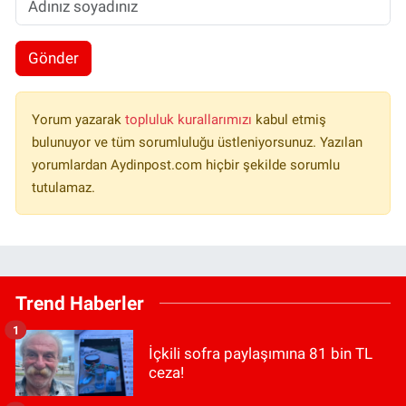
Gönder
Yorum yazarak
topluluk kurallarımızı
kabul etmiş
bulunuyor ve tüm sorumluluğu üstleniyorsunuz. Yazılan
yorumlardan Aydinpost.com hiçbir şekilde sorumlu
tutulamaz.
Trend Haberler
1
İçkili sofra paylaşımına 81 bin TL
ceza!