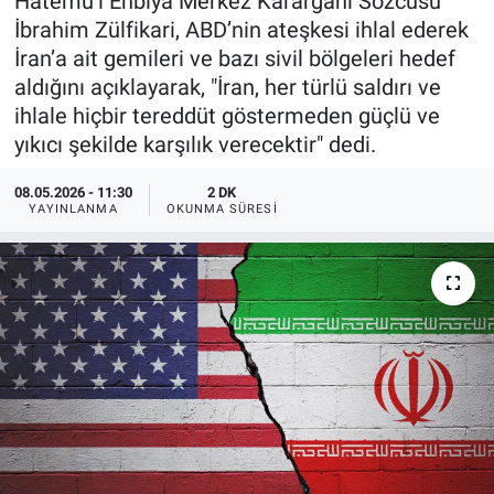
Hatemu’l Enbiya Merkez Karargahı Sözcüsü
İbrahim Zülfikari, ABD’nin ateşkesi ihlal ederek
İran’a ait gemileri ve bazı sivil bölgeleri hedef
aldığını açıklayarak, "İran, her türlü saldırı ve
ihlale hiçbir tereddüt göstermeden güçlü ve
yıkıcı şekilde karşılık verecektir" dedi.
08.05.2026 - 11:30
2 DK
YAYINLANMA
OKUNMA SÜRESI