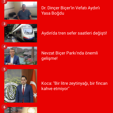
2
Dr. Dinçer Biçer’in Vefatı Aydın’ı
Yasa Boğdu
3
Aydın'da tren sefer saatleri değişti!
4
Nevzat Biçer Parkı'nda önemli
gelişme!
5
Koca: "Bir litre zeytinyağı, bir fincan
kahve etmiyor"
6