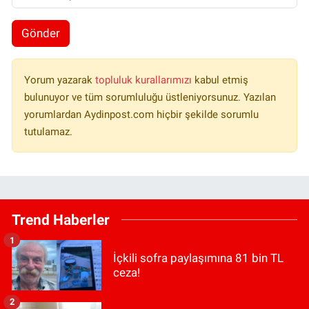
Gönder
Yorum yazarak
topluluk kurallarımızı
kabul etmiş
bulunuyor ve tüm sorumluluğu üstleniyorsunuz. Yazılan
yorumlardan Aydinpost.com hiçbir şekilde sorumlu
tutulamaz.
Trend Haberler
1
İçkili sofra paylaşımına 81 bin TL
ceza!
2