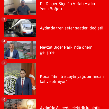
Dr. Dinçer Biçer’in Vefatı Aydın’ı
Yasa Boğdu
3
Aydın'da tren sefer saatleri değişti!
4
Nevzat Biçer Parkı'nda önemli
gelişme!
5
Koca: "Bir litre zeytinyağı, bir fincan
kahve etmiyor"
6
Aydın’da 8 ilçede elektrik kesintisi!