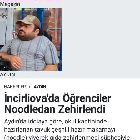
Magazin
AYDIN
HABERLER
AYDIN
İncirliova'da Öğrenciler
Noodledan Zehirlendi
Aydın'da iddiaya göre, okul kantininde
hazırlanan tavuk çeşnili hazır makarnayı
(noodle) yiyerek gıda zehirlenmesi şüphesiyle