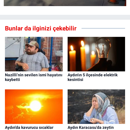
Bunlar da ilginizi çekebilir
Nazilli’nin sevilen ismi hayatını
Aydın'ın 5 ilçesinde elektrik
kaybetti
kesintisi
Aydın'da kavurucu sıcaklar
Aydın Karacasu'da zeytin