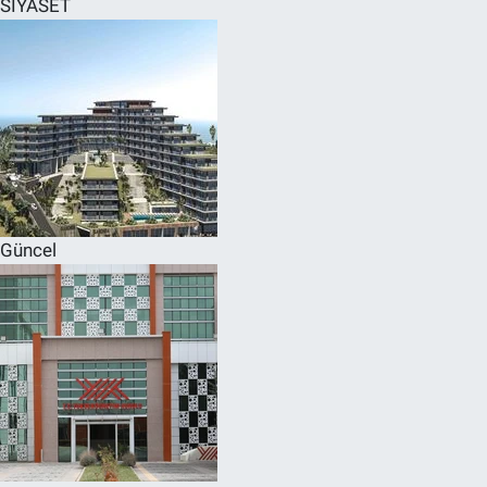
SİYASET
SPOR
RESMİ İLANLAR
Güncel