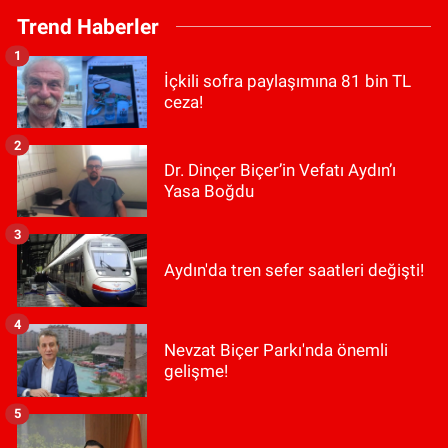
Trend Haberler
1
İçkili sofra paylaşımına 81 bin TL
ceza!
2
Dr. Dinçer Biçer’in Vefatı Aydın’ı
Yasa Boğdu
3
Aydın'da tren sefer saatleri değişti!
4
Nevzat Biçer Parkı'nda önemli
gelişme!
5