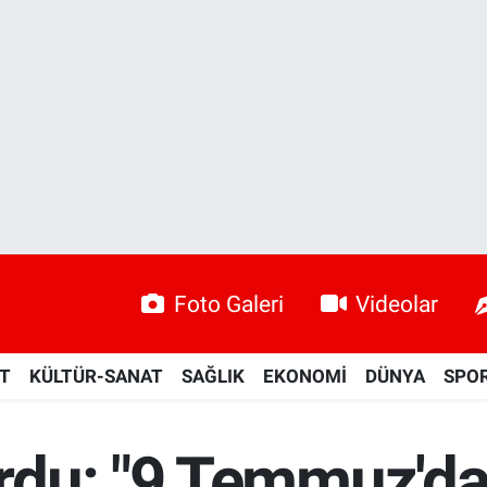
Foto Galeri
Videolar
ET
KÜLTÜR-SANAT
SAĞLIK
EKONOMİ
DÜNYA
SPO
du: "9 Temmuz'da