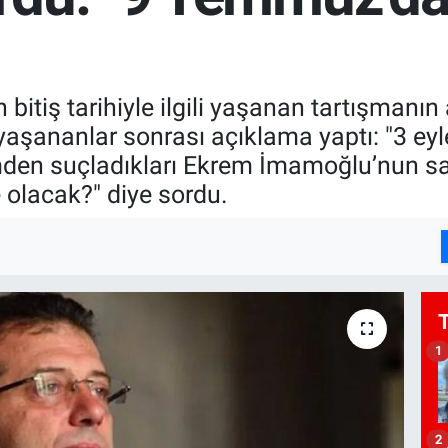
 bitiş tarihiyle ilgili yaşanan tartışma
yaşananlar sonrası açıklama yaptı: "3 ey
en suçladıkları Ekrem İmamoğlu’nun sav
olacak?" diye sordu.
1
2