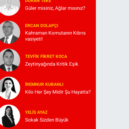
DURAN TEKE
Güler misiniz, Ağlar mısınız?
ERCAN DOLAPÇI
Kahraman Komutanın Kıbrıs
vasiyeti!
TEVFIK FIKRET KOCA
Zeytinyağında Kritik Eşik
İREMNUR KUBANLI
Kilo Her Şey Midir Şu Hayatta?
YELIS AYAZ
Sokak Sizden Büyük