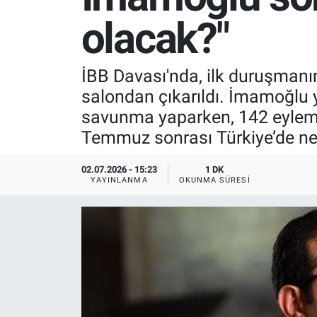
olacak?"
SPOR
RESMİ İLANLAR
İBB Davası'nda, ilk duruşmanın
salondan çıkarıldı. İmamoğlu 
savunma yaparken, 142 eylemd
Temmuz sonrası Türkiye’de ne 
02.07.2026 - 15:23
1 DK
YAYINLANMA
OKUNMA SÜRESI