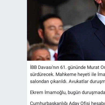
İBB Davası'nın 61. gününde Murat O
sürdürecek. Mahkeme heyeti ile İma
salondan çıkarıldı. Avukatlar duruş
Ekrem İmamoğlu, bugün duruşmada y
Cumhurbaşkanlığı Aday Ofisi hesab