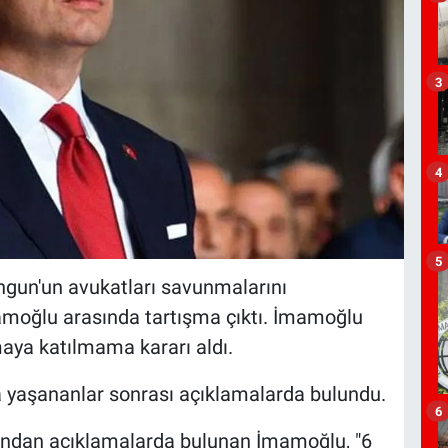
3
4
5
ngun'un avukatları savunmalarını
moğlu arasında tartışma çıktı. İmamoğlu
maya katılmama kararı aldı.
aşananlar sonrası açıklamalarda bulundu.
6
ından açıklamalarda bulunan İmamoğlu, "6