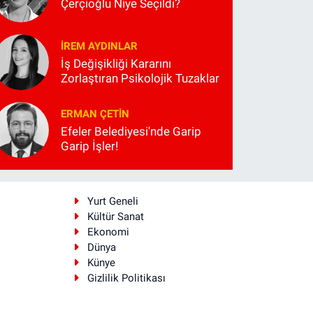
Çerçioğlu Niye Seçildi?
İREM AYDINLAR
İş Değişikliği Kararını
Zorlaştıran Psikolojik Tuzaklar
ERMAN ÇETIN
Efeler Belediyesi'nde Garip
Garip İşler!
i
Yurt Geneli
Kültür Sanat
Ekonomi
Dünya
Künye
Gizlilik Politikası