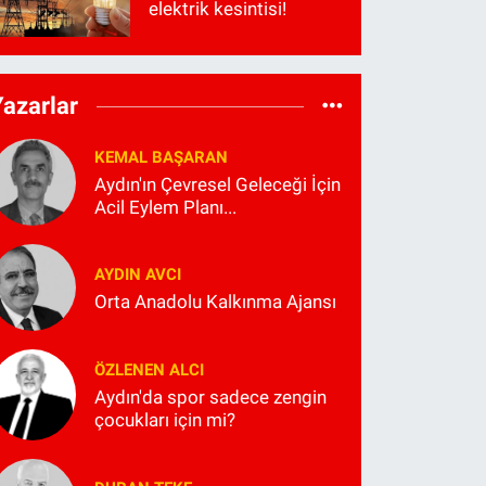
elektrik kesintisi!
Yazarlar
KEMAL BAŞARAN
Aydın'ın Çevresel Geleceği İçin
Acil Eylem Planı...
AYDIN AVCI
Orta Anadolu Kalkınma Ajansı
ÖZLENEN ALCI
Aydın'da spor sadece zengin
çocukları için mi?