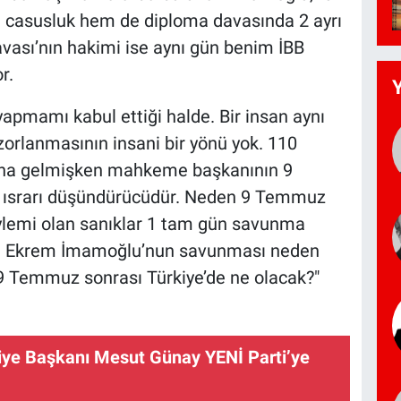
casusluk hem de diploma davasında 2 ayrı
ası’nın hakimi ise aynı gün benim İBB
r.
pmamı kabul ettiği halde. Bir insan aynı
rlanmasının insani bir yönü yok. 110
rına gelmişken mahkeme başkanının 9
ısrarı düşündürücüdür. Neden 9 Temmuz
 eylemi olan sanıklar 1 tam gün savunma
rı Ekrem İmamoğlu’nun savunması neden
k. 9 Temmuz sonrası Türkiye’de ne olacak?"
iye Başkanı Mesut Günay YENİ Parti’ye