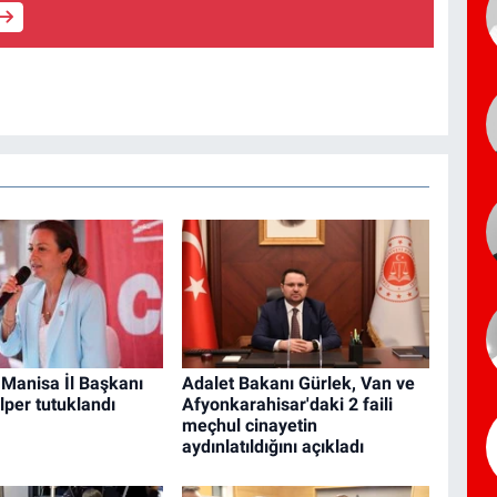
 Manisa İl Başkanı
Adalet Bakanı Gürlek, Van ve
lper tutuklandı
Afyonkarahisar'daki 2 faili
meçhul cinayetin
aydınlatıldığını açıkladı