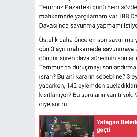
Temmuz Pazartesi günü hem sözde 
mahkemede yargılamam var. İBB Dav
Davası’nda savunma yapmamı istiyo
Üstelik daha önce en son savunma ya
gün 3 ayrı mahkemede savunmaya zo
gündür süren dava sürecinin sonla
Temmuz’da duruşmayı sonlandırma 
ısrarı? Bu ani kararın sebebi ne? 3
yaparken, 142 eylemden suçladıkla
kısıtlanıyor? Bu soruların yanıtı yo
diye sordu.
Yatağan Beled
geçti