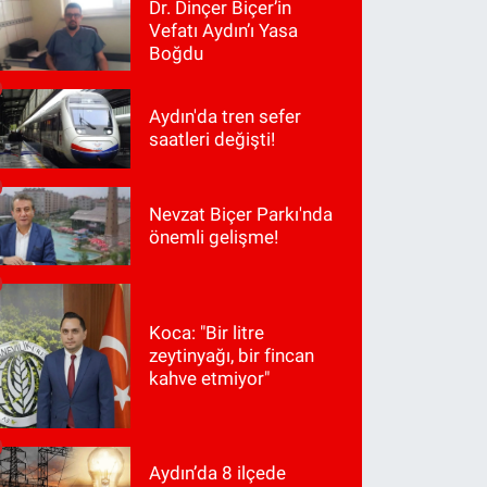
Dr. Dinçer Biçer’in
Vefatı Aydın’ı Yasa
Boğdu
Aydın'da tren sefer
saatleri değişti!
Nevzat Biçer Parkı'nda
önemli gelişme!
Koca: "Bir litre
zeytinyağı, bir fincan
kahve etmiyor"
Aydın’da 8 ilçede