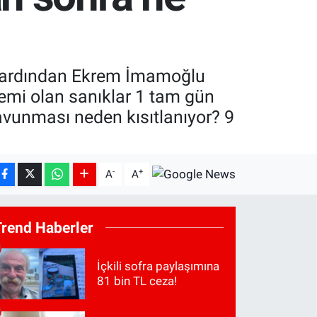
nın ardından Ekrem İmamoğlu
lemi olan sanıklar 1 tam gün
unması neden kısıtlanıyor? 9
-
+
A
A
Trend Haberler
İçkili sofra paylaşımına
81 bin TL ceza!