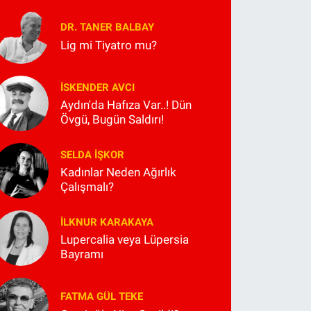
DR. TANER BALBAY
Lig mi Tiyatro mu?
İSKENDER AVCI
Aydın'da Hafıza Var..! Dün
Övgü, Bugün Saldırı!
SELDA İŞKOR
Kadınlar Neden Ağırlık
Çalışmalı?
İLKNUR KARAKAYA
Lupercalia veya Lüpersia
Bayramı
FATMA GÜL TEKE