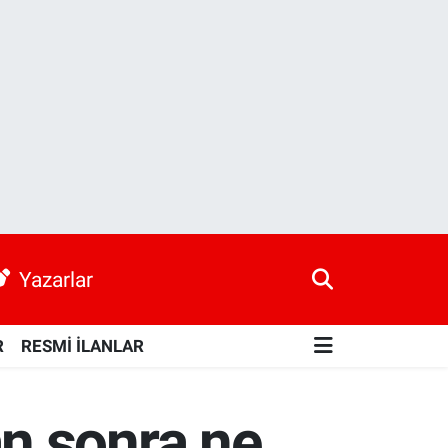
Yazarlar
R
RESMİ İLANLAR
n sonra ne