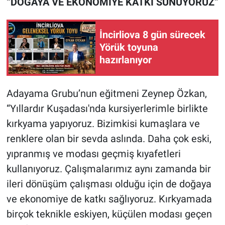
“DOĞAYA VE EKONOMİYE KATKI SUNUYORUZ”
İncirliova 8 gün sürecek
Yörük toyuna
hazırlanıyor
Adayama Grubu’nun eğitmeni Zeynep Özkan,
“Yıllardır Kuşadası'nda kursiyerlerimle birlikte
kırkyama yapıyoruz. Bizimkisi kumaşlara ve
renklere olan bir sevda aslında. Daha çok eski,
yıpranmış ve modası geçmiş kıyafetleri
kullanıyoruz. Çalışmalarımız aynı zamanda bir
ileri dönüşüm çalışması olduğu için de doğaya
ve ekonomiye de katkı sağlıyoruz. Kırkyamada
birçok teknikle eskiyen, küçülen modası geçen