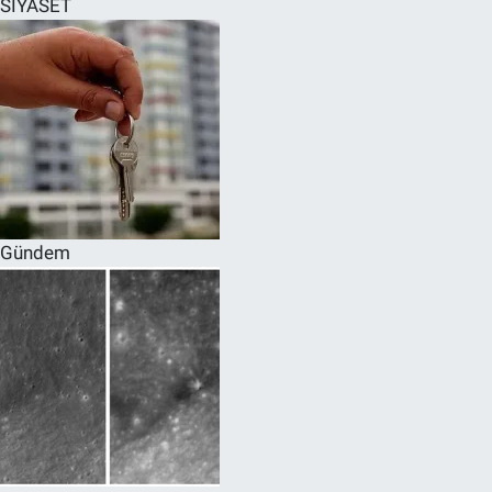
SİYASET
SPOR
RESMİ İLANLAR
Gündem