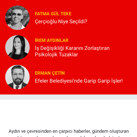
FATMA GÜL TEKE
Çerçioğlu Niye Seçildi?
İREM AYDINLAR
İş Değişikliği Kararını Zorlaştıran
Psikolojik Tuzaklar
ERMAN ÇETIN
Efeler Belediyesi'nde Garip Garip İşler!
Aydın ve çevresinden en çarpıcı haberler, gündem oluşturan