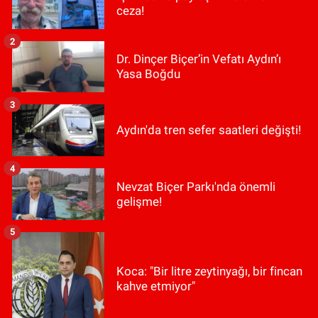
ceza!
2
Dr. Dinçer Biçer’in Vefatı Aydın’ı
Yasa Boğdu
3
Aydın'da tren sefer saatleri değişti!
4
Nevzat Biçer Parkı'nda önemli
gelişme!
5
Koca: "Bir litre zeytinyağı, bir fincan
kahve etmiyor"