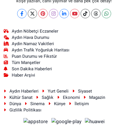
köşe yazıları, canlı yayınlar ve daha pek çok detay!
Aydın Nöbetçi Eczaneler
Aydın Hava Durumu
Aydin Namaz Vakitleri
Aydın Trafik Yoğunluk Haritası
Puan Durumu ve Fikstür
Tüm Manşetler
Son Dakika Haberleri
Haber Arşivi
Aydın Haberleri
Yurt Geneli
Siyaset
Kültür Sanat
Sağlık
Ekonomi
Magazin
Dünya
Sinema
Künye
İletişim
Gizlilik Politikası