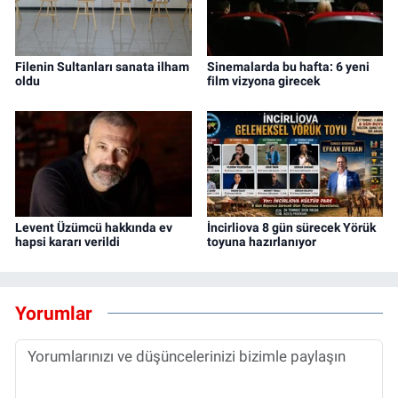
Filenin Sultanları sanata ilham
Sinemalarda bu hafta: 6 yeni
oldu
film vizyona girecek
Levent Üzümcü hakkında ev
İncirliova 8 gün sürecek Yörük
hapsi kararı verildi
toyuna hazırlanıyor
Yorumlar