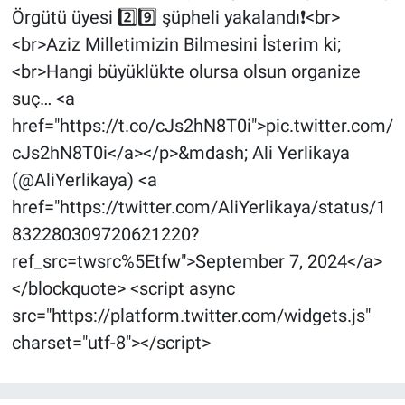
Örgütü üyesi 2️⃣9️⃣ şüpheli yakalandı❗️<br>
<br>Aziz Milletimizin Bilmesini İsterim ki;
<br>Hangi büyüklükte olursa olsun organize
suç… <a
href="https://t.co/cJs2hN8T0i">pic.twitter.com/
cJs2hN8T0i</a></p>&mdash; Ali Yerlikaya
(@AliYerlikaya) <a
href="https://twitter.com/AliYerlikaya/status/1
832280309720621220?
ref_src=twsrc%5Etfw">September 7, 2024</a>
</blockquote> <script async
src="https://platform.twitter.com/widgets.js"
charset="utf-8"></script>