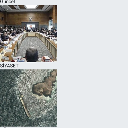
Güncel
SPOR
RESMİ İLANLAR
SİYASET