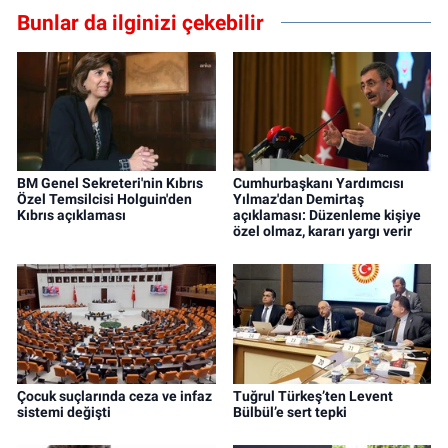
Bunlar da ilginizi çekebilir
BM Genel Sekreteri'nin Kıbrıs
Cumhurbaşkanı Yardımcısı
Özel Temsilcisi Holguin'den
Yılmaz'dan Demirtaş
Kıbrıs açıklaması
açıklaması: Düzenleme kişiye
özel olmaz, kararı yargı verir
Çocuk suçlarında ceza ve infaz
Tuğrul Türkeş’ten Levent
sistemi değişti
Bülbül’e sert tepki