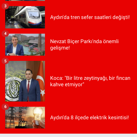
3
Aydın'da tren sefer saatleri değişti!
4
Nevzat Biçer Parkı'nda önemli
gelişme!
5
Koca: "Bir litre zeytinyağı, bir fincan
kahve etmiyor"
6
Aydın’da 8 ilçede elektrik kesintisi!