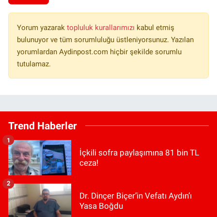
Yorum yazarak
topluluk kurallarımızı
kabul etmiş
bulunuyor ve tüm sorumluluğu üstleniyorsunuz. Yazılan
yorumlardan Aydinpost.com hiçbir şekilde sorumlu
tutulamaz.
Trend Haberler
1
İçkili sofra paylaşımına 81 bin TL
ceza!
2
Dr. Dinçer Biçer’in Vefatı Aydın’ı
Yasa Boğdu