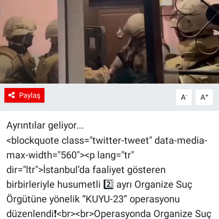
Paylaş
-
+
A
A
Ayrıntılar geliyor...
<blockquote class="twitter-tweet" data-media-
max-width="560"><p lang="tr"
dir="ltr">İstanbul’da faaliyet gösteren
birbirleriyle husumetli 2️⃣ ayrı Organize Suç
Örgütüne yönelik “KUYU-23” operasyonu
düzenlendi❗️<br><br>Operasyonda Organize Suç