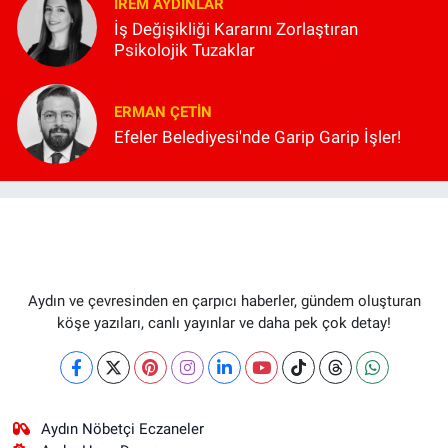
İREM AYDINLAR
İş Değişikliği Kararını Zorlaştıran
Psikolojik Tuzaklar
ERMAN ÇETIN
Efeler Belediyesi'nde Garip Garip İşler!
Aydın ve çevresinden en çarpıcı haberler, gündem oluşturan
köşe yazıları, canlı yayınlar ve daha pek çok detay!
Aydın Nöbetçi Eczaneler