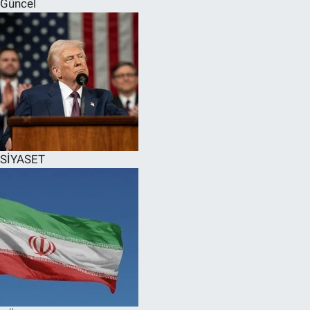
Güncel
SPOR
RESMİ İLANLAR
SİYASET