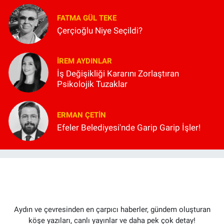
FATMA GÜL TEKE
Çerçioğlu Niye Seçildi?
İREM AYDINLAR
İş Değişikliği Kararını Zorlaştıran
Psikolojik Tuzaklar
ERMAN ÇETIN
Efeler Belediyesi'nde Garip Garip İşler!
Aydın ve çevresinden en çarpıcı haberler, gündem oluşturan
köşe yazıları, canlı yayınlar ve daha pek çok detay!