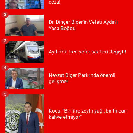
ceza!
2
Dr. Dinçer Biçer’in Vefatı Aydın’ı
Yasa Boğdu
3
Aydın'da tren sefer saatleri değişti!
4
Nevzat Biçer Parkı'nda önemli
gelişme!
5
Koca: "Bir litre zeytinyağı, bir fincan
kahve etmiyor"