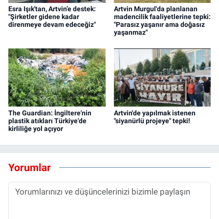
Esra Işık'tan, Artvin’e destek:
Artvin Murgul'da planlanan
"Şirketler gidene kadar
madencilik faaliyetlerine tepki:
direnmeye devam edeceğiz"
"Parasız yaşanır ama doğasız
yaşanmaz"
The Guardian: İngiltere'nin
Artvin'de yapılmak istenen
plastik atıkları Türkiye'de
"siyanürlü projeye" tepki!
kirliliğe yol açıyor
Yorumlar