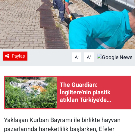
Paylaş
-
+
A
A
The Guardian:
İngiltere'nin plastik
atıkları Türkiye'de
kirliliğe yol açıyor
Yaklaşan Kurban Bayramı ile birlikte hayvan
pazarlarında hareketlilik başlarken, Efeler