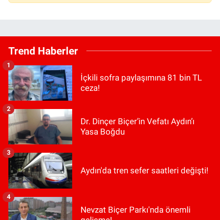
Trend Haberler
1
İçkili sofra paylaşımına 81 bin TL
ceza!
2
Dr. Dinçer Biçer’in Vefatı Aydın’ı
Yasa Boğdu
3
Aydın'da tren sefer saatleri değişti!
4
Nevzat Biçer Parkı'nda önemli
gelişme!