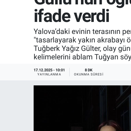
ifade verdi
SPOR
RESMİ İLANLAR
Yalova’daki evinin terasının 
"tasarlayarak yakın akrabayı 
Tuğberk Yağız Gülter, olay gün
kelimelerini ablam Tuğyan söy
17.12.2025 - 10:01
8 DK
YAYINLANMA
OKUNMA SÜRESI