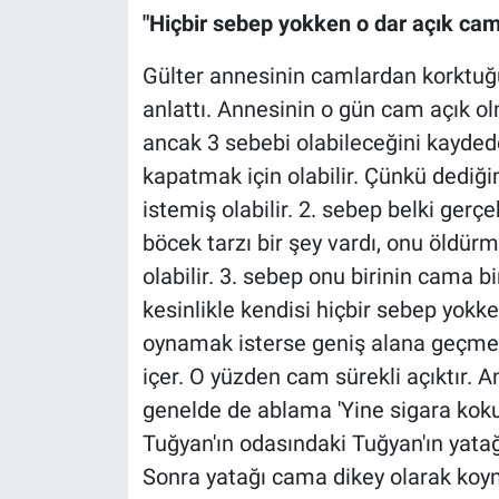
"Hiçbir sebep yokken o dar açık ca
Gülter annesinin camlardan korktu
anlattı. Annesinin o gün cam açık 
ancak 3 sebebi olabileceğini kaydede
kapatmak için olabilir. Çünkü dediğ
istemiş olabilir. 2. sebep belki gerçe
böcek tarzı bir şey vardı, onu öldü
olabilir. 3. sebep onu birinin cama
kesinlikle kendisi hiçbir sebep yok
oynamak isterse geniş alana geçmek
içer. O yüzden cam sürekli açıktır.
genelde de ablama 'Yine sigara kokut
Tuğyan'ın odasındaki Tuğyan'ın yatağ
Sonra yatağı cama dikey olarak koym