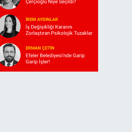
Çerçioğlu Niye Seçildi?
İREM AYDINLAR
İş Değişikliği Kararını
Zorlaştıran Psikolojik Tuzaklar
ERMAN ÇETIN
Efeler Belediyesi'nde Garip
Garip İşler!