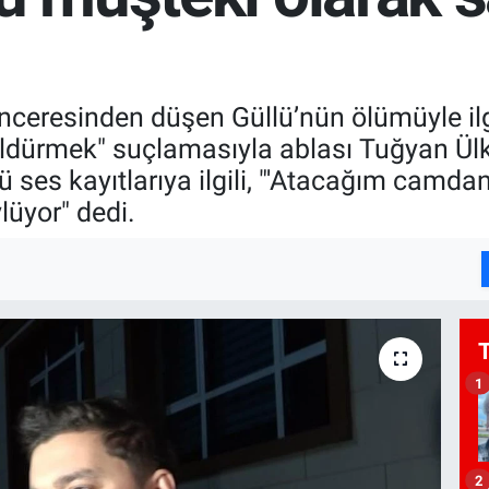
penceresinden düşen Güllü’nün ölümüyle il
öldürmek" suçlamasıyla ablası Tuğyan Ülk
ü ses kayıtlarıya ilgili, "'Atacağım camd
lüyor" dedi.
1
2