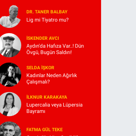
DR. TANER BALBAY
Lig mi Tiyatro mu?
İSKENDER AVCI
Aydın'da Hafıza Var..! Dün
Övgü, Bugün Saldırı!
SELDA İŞKOR
Kadınlar Neden Ağırlık
Çalışmalı?
İLKNUR KARAKAYA
Lupercalia veya Lüpersia
Bayramı
FATMA GÜL TEKE