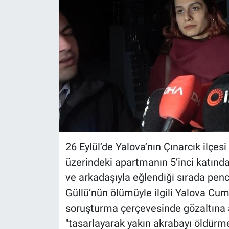
26 Eylül’de Yalova’nın Çınarcık ilçe
üzerindeki apartmanın 5’inci katındak
ve arkadaşıyla eğlendiği sırada pen
Güllü’nün ölümüyle ilgili Yalova Cum
soruşturma çerçevesinde gözaltına a
"tasarlayarak yakın akrabayı öldürm