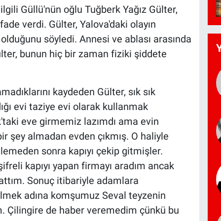
 ilgili Güllü'nün oğlu Tuğberk Yağız Gülter,
fade verdi. Gülter, Yalova'daki olayın
 olduğunu söyledi. Annesi ve ablası arasında
ülter, bunun hiç bir zaman fiziki şiddete
madıklarını kaydeden Gülter, sık sık
dığı evi taziye evi olarak kullanmak
cık'taki eve girmemiz lazımdı ama evin
ir şey almadan evden çıkmış. O haliyle
celemeden sonra kapıyı çekip gitmişler.
ifreli kapıyı yapan firmayı aradım ancak
tım. Sonuç itibariyle adamlara
bilmek adına komşumuz Seval teyzenin
. Çilingire de haber veremedim çünkü bu