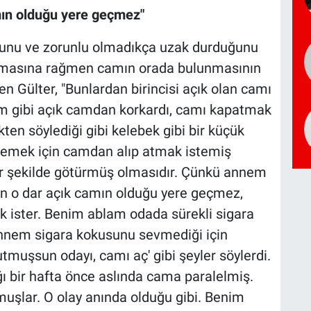
mın olduğu yere geçmez"
ğunu ve zorunlu olmadıkça uzak durduğunu
olmasına rağmen camın orada bulunmasının
n Gülter, "Bunlardan birincisi açık olan camı
im gibi açık camdan korkardı, camı kapatmak
kten söylediği gibi kelebek gibi bir küçük
rmemek için camdan alıp atmak istemiş
 bir şekilde götürmüş olmasıdır. Çünkü annem
ken o dar açık camın olduğu yere geçmez,
 ister. Benim ablam odada sürekli sigara
 Annem sigara kokusunu sevmediği için
muşsun odayı, camı aç' gibi şeyler söylerdi.
ı bir hafta önce aslında cama paralelmiş.
uşlar. O olay anında olduğu gibi. Benim