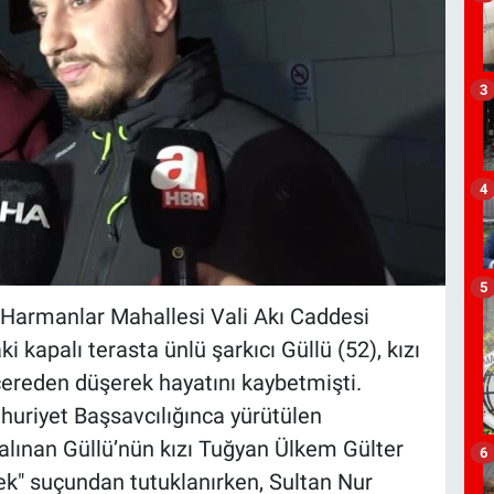
3
4
5
si Harmanlar Mahallesi Vali Akı Caddesi
i kapalı terasta ünlü şarkıcı Güllü (52), kızı
cereden düşerek hayatını kaybetmişti.
huriyet Başsavcılığınca yürütülen
lınan Güllü’nün kızı Tuğyan Ülkem Gülter
6
ek" suçundan tutuklanırken, Sultan Nur