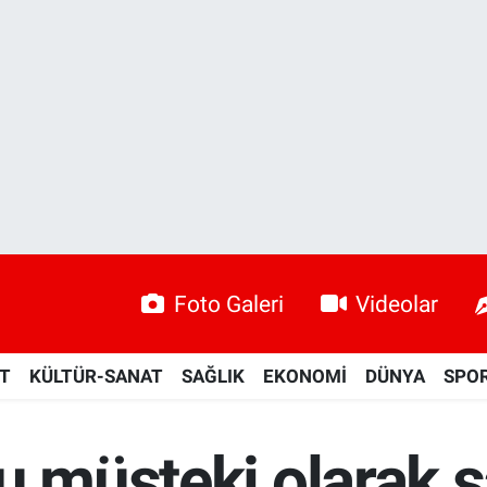
Foto Galeri
Videolar
ET
KÜLTÜR-SANAT
SAĞLIK
EKONOMİ
DÜNYA
SPO
u müşteki olarak s