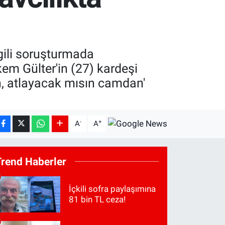
gili soruşturmada
em Gülter'in (27) kardeşi
an, atlayacak mısın camdan'
-
+
A
A
Trend Haberler
İçkili sofra paylaşımına
81 bin TL ceza!