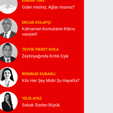
DURAN TEKE
Güler misiniz, Ağlar mısınız?
ERCAN DOLAPÇI
Kahraman Komutanın Kıbrıs
vasiyeti!
TEVFIK FIKRET KOCA
Zeytinyağında Kritik Eşik
İREMNUR KUBANLI
Kilo Her Şey Midir Şu Hayatta?
YELIS AYAZ
Sokak Sizden Büyük