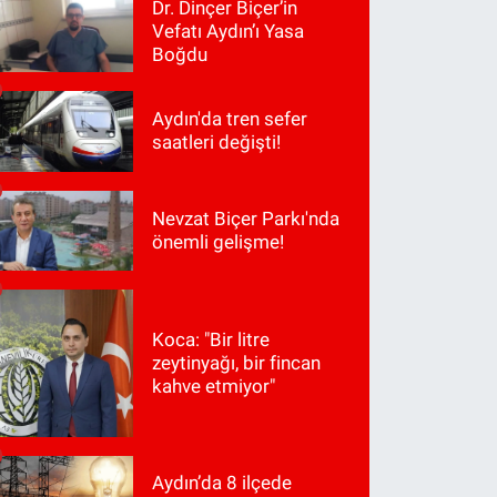
Dr. Dinçer Biçer’in
Vefatı Aydın’ı Yasa
Boğdu
Aydın'da tren sefer
saatleri değişti!
Nevzat Biçer Parkı'nda
önemli gelişme!
Koca: "Bir litre
zeytinyağı, bir fincan
kahve etmiyor"
Aydın’da 8 ilçede