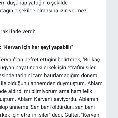
em düşünüp yatağın o şekilde
atağın o şekilde olmasına izin vermez"
 "Kervan için her şeyi yapabilir"
ervan'dan nefret ettiğini belirterek, "Bir kaç
Tuğyan hayatındaki erkek için etrafını siler.
cesinde tarihini tam hatırlamadığım dönem
amile olduğunu annemden duymuştum. Ablam
de aldırdı mı bilmiyorum ama hamilelik
uştum. Ablam Kervan'ı seviyordu. Ablamın
ıkıp anneme 'Sen beni öldürdün, sen beni
kek için etrafını siler" dedi. Gülter, "Kervan