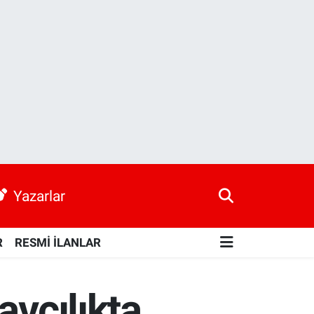
Yazarlar
R
RESMİ İLANLAR
avcılıkta