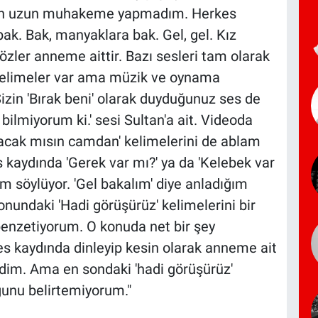
zun uzun muhakeme yapmadım. Herkes
k. Bak, manyaklara bak. Gel, gel. Kız
sözler anneme aittir. Bazı sesleri tam olarak
elimeler var ama müzik ve oynama
zin 'Bırak beni' olarak duyduğunuz ses de
bilmiyorum ki.' sesi Sultan'a ait. Videoda
acak mısın camdan' kelimelerini de ablam
 kaydında 'Gerek var mı?' ya da 'Kelebek var
m söylüyor. 'Gel bakalım' diye anladığım
nundaki 'Hadi görüşürüz' kelimelerini bir
benzetiyorum. O konuda net bir şey
 kaydında dinleyip kesin olarak anneme ait
im. Ama en sondaki 'hadi görüşürüz'
ğunu belirtemiyorum."