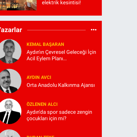
elektrik kesintisi!
Yazarlar
KEMAL BAŞARAN
Aydın'ın Çevresel Geleceği İçin
Acil Eylem Planı...
AYDIN AVCI
Orta Anadolu Kalkınma Ajansı
ÖZLENEN ALCI
Aydın'da spor sadece zengin
çocukları için mi?