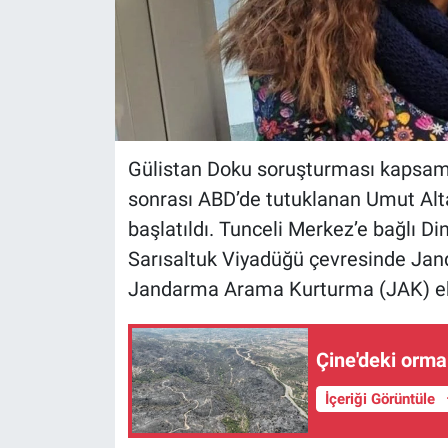
Gülistan Doku soruşturması kapsamı
sonrası ABD’de tutuklanan Umut Alta
başlatıldı. Tunceli Merkez’e bağlı Di
Sarısaltuk Viyadüğü çevresinde Ja
Jandarma Arama Kurturma (JAK) ekip
Çine'deki orman
İçeriği Görüntüle