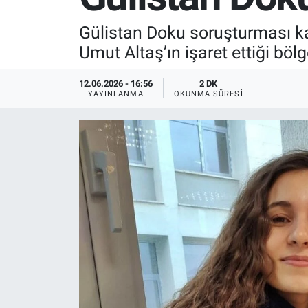
SPOR
Gülistan Doku soruşturması ka
Umut Altaş’ın işaret ettiği böl
RESMİ İLANLAR
12.06.2026 - 16:56
2 DK
YAYINLANMA
OKUNMA SÜRESI