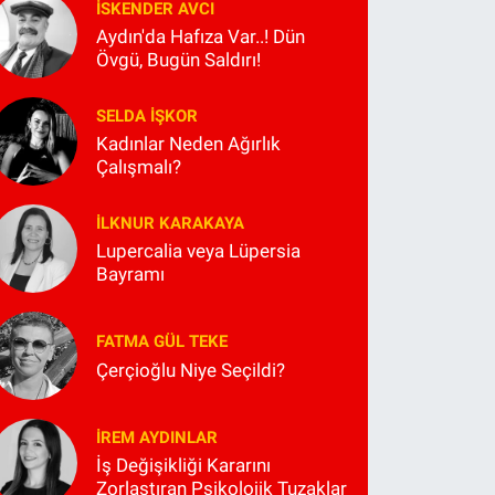
İSKENDER AVCI
Aydın'da Hafıza Var..! Dün
Övgü, Bugün Saldırı!
SELDA İŞKOR
Kadınlar Neden Ağırlık
Çalışmalı?
İLKNUR KARAKAYA
Lupercalia veya Lüpersia
Bayramı
FATMA GÜL TEKE
Çerçioğlu Niye Seçildi?
İREM AYDINLAR
İş Değişikliği Kararını
Zorlaştıran Psikolojik Tuzaklar