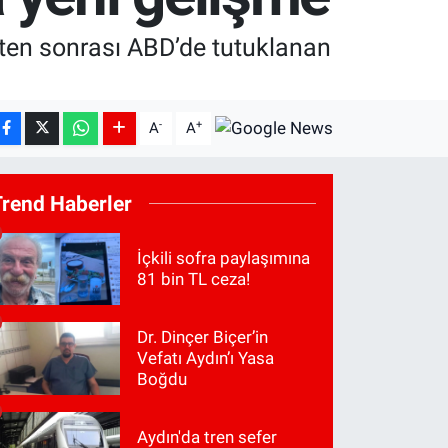
ten sonrası ABD’de tutuklanan
-
+
A
A
Trend Haberler
İçkili sofra paylaşımına
81 bin TL ceza!
Dr. Dinçer Biçer’in
Vefatı Aydın’ı Yasa
Boğdu
Aydın'da tren sefer