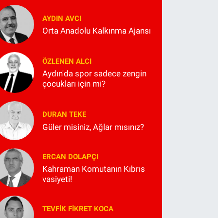
AYDIN AVCI
Orta Anadolu Kalkınma Ajansı
ÖZLENEN ALCI
Aydın'da spor sadece zengin
çocukları için mi?
DURAN TEKE
Güler misiniz, Ağlar mısınız?
ERCAN DOLAPÇI
Kahraman Komutanın Kıbrıs
vasiyeti!
TEVFIK FIKRET KOCA