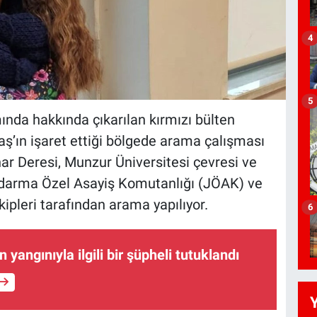
4
5
nda hakkında çıkarılan kırmızı bülten
ş’ın işaret ettiği bölgede arama çalışması
nar Deresi, Munzur Üniversitesi çevresi ve
ndarma Özel Asayiş Komutanlığı (JÖAK) ve
leri tarafından arama yapılıyor.
6
 yangınıyla ilgili bir şüpheli tutuklandı