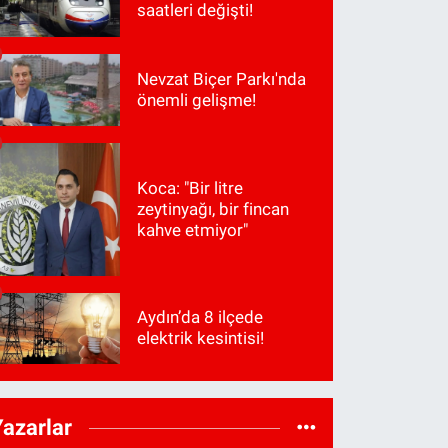
saatleri değişti!
Nevzat Biçer Parkı'nda
önemli gelişme!
Koca: "Bir litre
zeytinyağı, bir fincan
kahve etmiyor"
Aydın’da 8 ilçede
elektrik kesintisi!
Yazarlar