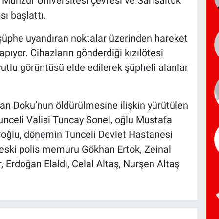
, Munzur Üniversitesi çevresi ve Sarısaltuk
ı başlattı.
ve şüphe uyandıran noktalar üzerinden hareket
pıyor. Cihazların gönderdiği kızılötesi
yutlu görüntüsü elde edilerek şüpheli alanlar
tan Doku’nun öldürülmesine ilişkin yürütülen
celi Valisi Tuncay Sonel, oğlu Mustafa
roğlu, dönemin Tunceli Devlet Hastanesi
eski polis memuru Gökhan Ertok, Zeinal
 Erdoğan Elaldı, Celal Altaş, Nurşen Altaş