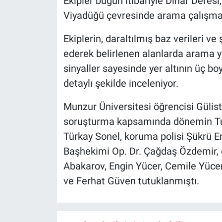
Ekipler bugün itibariyle Dinar Deresi
Viyadüğü çevresinde arama çalışmas
Ekiplerin, daraltılmış baz verileri 
ederek belirlenen alanlarda arama ya
sinyaller sayesinde yer altının üç bo
detaylı şekilde inceleniyor.
Munzur Üniversitesi öğrencisi Gülis
soruşturma kapsamında dönemin Tun
Türkay Sonel, koruma polisi Şükrü E
Başhekimi Op. Dr. Çağdaş Özdemir, 
Abakarov, Engin Yücer, Cemile Yücer,
ve Ferhat Güven tutuklanmıştı.