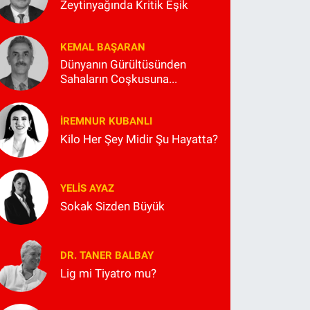
Zeytinyağında Kritik Eşik
KEMAL BAŞARAN
Dünyanın Gürültüsünden
Sahaların Coşkusuna...
İREMNUR KUBANLI
Kilo Her Şey Midir Şu Hayatta?
YELIS AYAZ
Sokak Sizden Büyük
DR. TANER BALBAY
Lig mi Tiyatro mu?