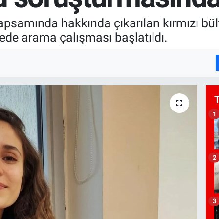
psamında hakkında çıkarılan kırmızı bül
gede arama çalışması başlatıldı.
1
2
3