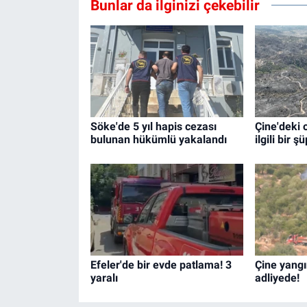
Bunlar da ilginizi çekebilir
Söke'de 5 yıl hapis cezası
Çine'deki 
bulunan hükümlü yakalandı
ilgili bir ş
Efeler'de bir evde patlama! 3
Çine yangı
yaralı
adliyede!