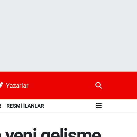
Yazarlar
R
RESMİ İLANLAR
 yeni gelişme