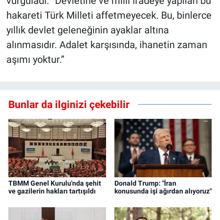
vurguladı: “Devletine ve millî iradeye yapılan bu
hakareti Türk Milleti affetmeyecek. Bu, binlerce
yıllık devlet geleneğinin ayaklar altına
alınmasıdır. Adalet karşısında, ihanetin zaman
aşımı yoktur.”
Bunlar da ilginizi çekebilir
TBMM Genel Kurulu'nda şehit
Donald Trump: "İran
ve gazilerin hakları tartışıldı
konusunda işi ağırdan alıyoruz"