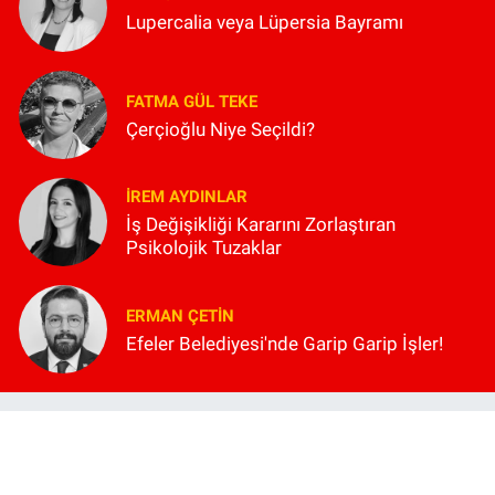
Lupercalia veya Lüpersia Bayramı
FATMA GÜL TEKE
Çerçioğlu Niye Seçildi?
İREM AYDINLAR
İş Değişikliği Kararını Zorlaştıran
Psikolojik Tuzaklar
ERMAN ÇETIN
Efeler Belediyesi'nde Garip Garip İşler!