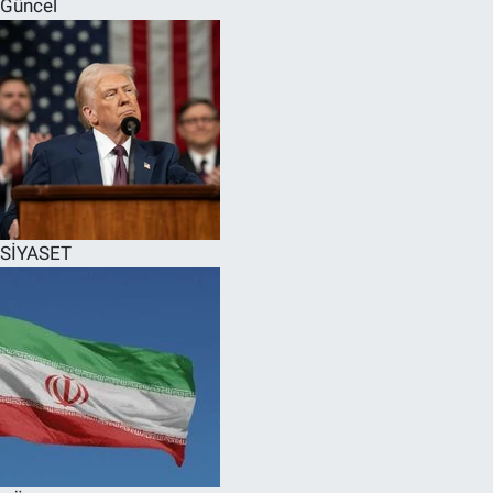
Güncel
SPOR
RESMİ İLANLAR
SİYASET