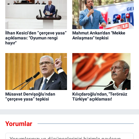
İlhan Kesici’den “çerçeve yasa”
Mahmut Arıkan'dan "Mekke
açıklaması: "Oyumun rengi
Anlaşması" tepkisi
hayır"
Müsavat Dervişoğlu’ndan
Kılıçdaroğlu'ndan, "Terörsüz
“çerçeve yasa” tepkisi
Türkiye" açıklaması!
Yorumlar