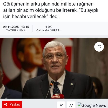
Görüşmenin arka planında millete rağmen
atılan bir adım olduğunu belirterek, “Bu ayıplı
işin hesabı verilecek” dedi.
29.11.2025 - 13:15
1 DK
YAYINLANMA
OKUNMA SÜRESI
Paylaş
-
+
A
A