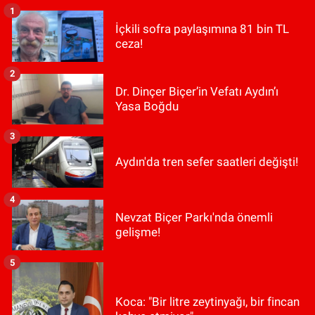
1
İçkili sofra paylaşımına 81 bin TL
ceza!
2
Dr. Dinçer Biçer’in Vefatı Aydın’ı
Yasa Boğdu
3
Aydın'da tren sefer saatleri değişti!
4
Nevzat Biçer Parkı'nda önemli
gelişme!
5
Koca: "Bir litre zeytinyağı, bir fincan