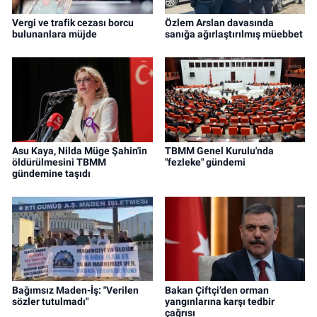
Vergi ve trafik cezası borcu
Özlem Arslan davasında
bulunanlara müjde
sanığa ağırlaştırılmış müebbet
Asu Kaya, Nilda Müge Şahin'in
TBMM Genel Kurulu'nda
öldürülmesini TBMM
"fezleke" gündemi
gündemine taşıdı
Bağımsız Maden-İş: "Verilen
Bakan Çiftçi’den orman
sözler tutulmadı"
yangınlarına karşı tedbir
çağrısı