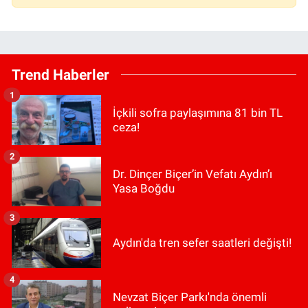
Trend Haberler
1
İçkili sofra paylaşımına 81 bin TL
ceza!
2
Dr. Dinçer Biçer’in Vefatı Aydın’ı
Yasa Boğdu
3
Aydın'da tren sefer saatleri değişti!
4
Nevzat Biçer Parkı'nda önemli