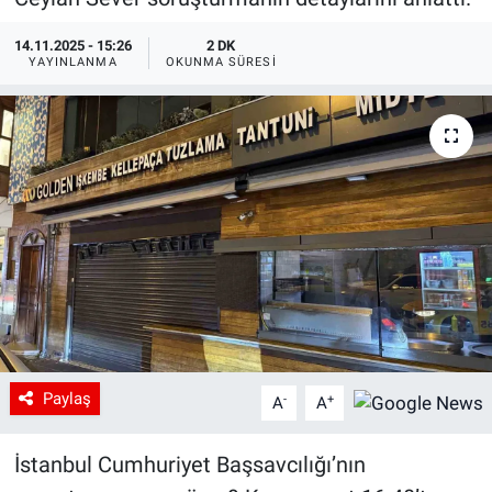
14.11.2025 - 15:26
2 DK
YAYINLANMA
OKUNMA SÜRESI
Paylaş
-
+
A
A
İstanbul Cumhuriyet Başsavcılığı’nın