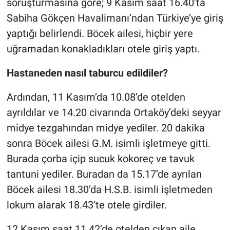
soruşturmasına göre; 9 Kasım saat 16.40’ta
Sabiha Gökçen Havalimanı’ndan Türkiye’ye giriş
yaptığı belirlendi. Böcek ailesi, hiçbir yere
uğramadan konakladıkları otele giriş yaptı.
Hastaneden nasıl taburcu edildiler?
Ardından, 11 Kasım’da 10.08’de otelden
ayrıldılar ve 14.20 civarında Ortaköy’deki seyyar
midye tezgahından midye yediler. 20 dakika
sonra Böcek ailesi G.M. isimli işletmeye gitti.
Burada çorba içip sucuk kokoreç ve tavuk
tantuni yediler. Buradan da 15.17’de ayrılan
Böcek ailesi 18.30’da H.S.B. isimli işletmeden
lokum alarak 18.43’te otele girdiler.
12 Kasım saat 11.42’de otelden çıkan aile