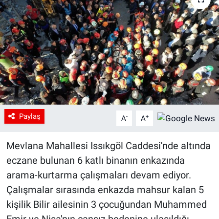
Paylaş
-
+
A
A
Mevlana Mahallesi Issıkgöl Caddesi'nde altında
eczane bulunan 6 katlı binanın enkazında
arama-kurtarma çalışmaları devam ediyor.
Çalışmalar sırasında enkazda mahsur kalan 5
kişilik Bilir ailesinin 3 çocuğundan Muhammed
Emir ve Nisa'nın cansız bedenine ulaşıldığı