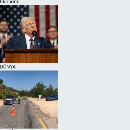
Ekonomi
SPOR
RESMİ İLANLAR
DÜNYA