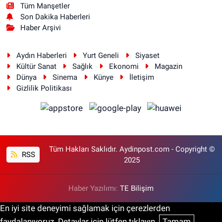
Tüm Manşetler
Son Dakika Haberleri
Haber Arşivi
Aydın Haberleri
Yurt Geneli
Siyaset
Kültür Sanat
Sağlık
Ekonomi
Magazin
Dünya
Sinema
Künye
İletişim
Gizlilik Politikası
Tüm Hakları Saklıdır. Aydinpost.com - Copyright ©
RSS
2025
Haber Yazılımı:
TE Bilişim
En iyi site deneyimi sağlamak için çerezlerden
faydalanıyoruz. Detaylar için lütfen tıklayın.
Tamam