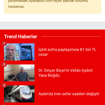
yorumlardan Aydinpost.com hiçbir şekilde sorumlu
tutulamaz.
Trend Haberler
1
İçkili sofra paylaşımına 81 bin TL
ceza!
2
Dr. Dinçer Biçer’in Vefatı Aydın’ı
Yasa Boğdu
3
Aydın'da tren sefer saatleri değişti!