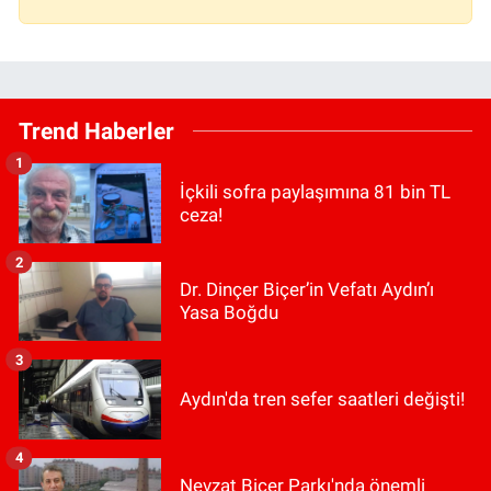
Trend Haberler
1
İçkili sofra paylaşımına 81 bin TL
ceza!
2
Dr. Dinçer Biçer’in Vefatı Aydın’ı
Yasa Boğdu
3
Aydın'da tren sefer saatleri değişti!
4
Nevzat Biçer Parkı'nda önemli