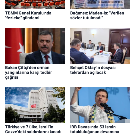
TBMM Genel Kurulu'nda
Bağımsız Maden-İş: "Verilen
"fezleke" gündemi
sözler tutulmadı"
Bakan Çiftçi’den orman
Behçet Oktay'ın dosyası
yangınlarına karşı tedbir
tekrardan açılacak
çağrısı
Türkiye ve 7 ülke, İsrail’in
İBB Davası'nda 53 ismin
Gazze’deki saldırılarını kınadı
tutukluluğunun devamına