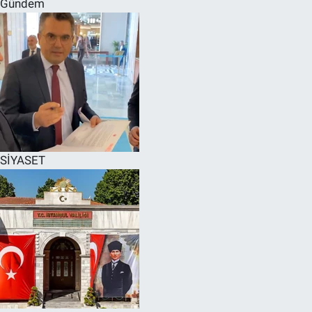
Gündem
SPOR
RESMİ İLANLAR
SİYASET