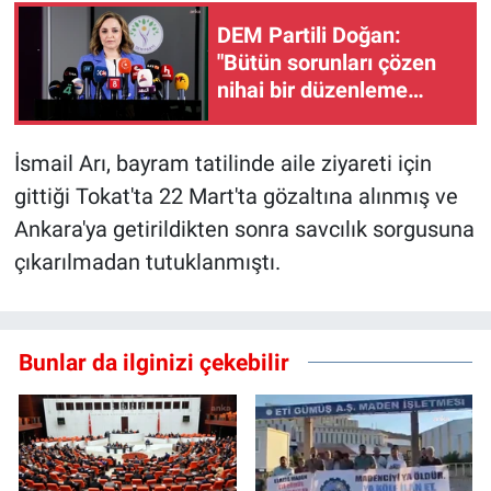
DEM Partili Doğan:
"Bütün sorunları çözen
nihai bir düzenleme
değil"
İsmail Arı, bayram tatilinde aile ziyareti için
gittiği Tokat'ta 22 Mart'ta gözaltına alınmış ve
Ankara'ya getirildikten sonra savcılık sorgusuna
çıkarılmadan tutuklanmıştı.
Bunlar da ilginizi çekebilir