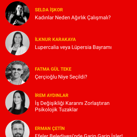
SELDA İŞKOR
Kadınlar Neden Ağırlık Çalışmalı?
İLKNUR KARAKAYA
Lupercalia veya Lüpersia Bayramı
FATMA GÜL TEKE
Çerçioğlu Niye Seçildi?
İREM AYDINLAR
İş Değişikliği Kararını Zorlaştıran
Psikolojik Tuzaklar
ERMAN ÇETIN
Efeler Belediyesi'nde Garip Garip İşler!