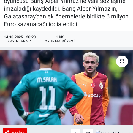
oyuncusu Barış Alper Yılmaz ile yeni sözleşme
imzaladığı kaydedildi. Barış Alper Yılmaz'ın,
Galatasaray'dan ek ödemelerle birlikte 6 milyon
Euro kazanacağı iddia edildi.
14.10.2025 - 20:20
1 DK
YAYINLANMA
OKUNMA SÜRESI
Paylaş
-
+