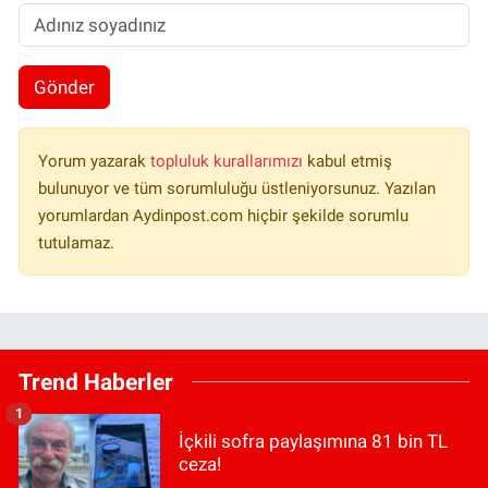
Gönder
Yorum yazarak
topluluk kurallarımızı
kabul etmiş
bulunuyor ve tüm sorumluluğu üstleniyorsunuz. Yazılan
yorumlardan Aydinpost.com hiçbir şekilde sorumlu
tutulamaz.
Trend Haberler
1
İçkili sofra paylaşımına 81 bin TL
ceza!