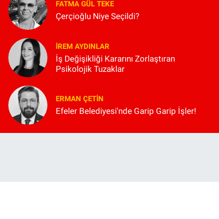
FATMA GÜL TEKE
Çerçioğlu Niye Seçildi?
İREM AYDINLAR
İş Değişikliği Kararını Zorlaştıran
Psikolojik Tuzaklar
ERMAN ÇETIN
Efeler Belediyesi'nde Garip Garip İşler!