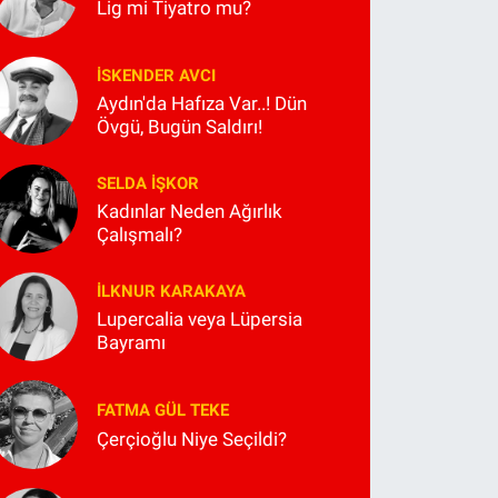
Lig mi Tiyatro mu?
İSKENDER AVCI
Aydın'da Hafıza Var..! Dün
Övgü, Bugün Saldırı!
SELDA İŞKOR
Kadınlar Neden Ağırlık
Çalışmalı?
İLKNUR KARAKAYA
Lupercalia veya Lüpersia
Bayramı
FATMA GÜL TEKE
Çerçioğlu Niye Seçildi?