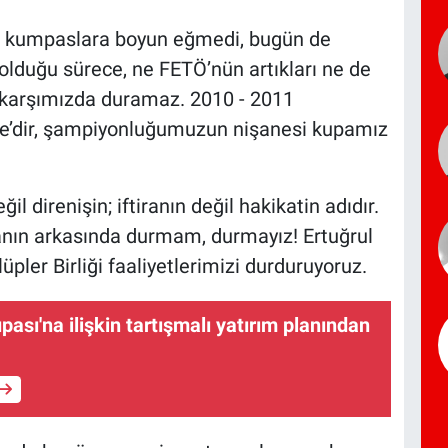
e kumpaslara boyun eğmedi, bugün de
lduğu sürece, ne FETÖ’nün artıkları ne de
 karşımızda duramaz. 2010 - 2011
çe’dir, şampiyonluğumuzun nişanesi kupamız
l direnişin; iftiranın değil hakikatin adıdır.
anın arkasında durmam, durmayız! Ertuğrul
pler Birliği faaliyetlerimizi durduruyoruz.
ası'na ilişkin tartışmalı yatırım planından