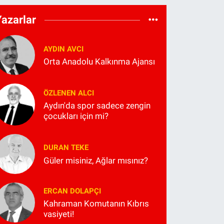
Yazarlar
AYDIN AVCI
Orta Anadolu Kalkınma Ajansı
ÖZLENEN ALCI
Aydın'da spor sadece zengin
çocukları için mi?
DURAN TEKE
Güler misiniz, Ağlar mısınız?
ERCAN DOLAPÇI
Kahraman Komutanın Kıbrıs
vasiyeti!