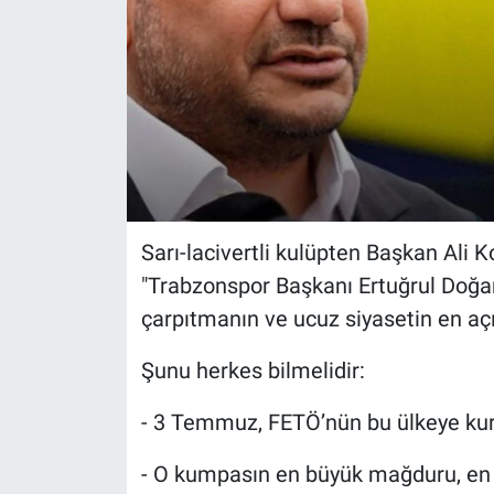
Sarı-lacivertli kulüpten Başkan Ali 
"Trabzonspor Başkanı Ertuğrul Doğan’
çarpıtmanın ve ucuz siyasetin en açık
Şunu herkes bilmelidir:
- 3 Temmuz, FETÖ’nün bu ülkeye kur
- O kumpasın en büyük mağduru, en a