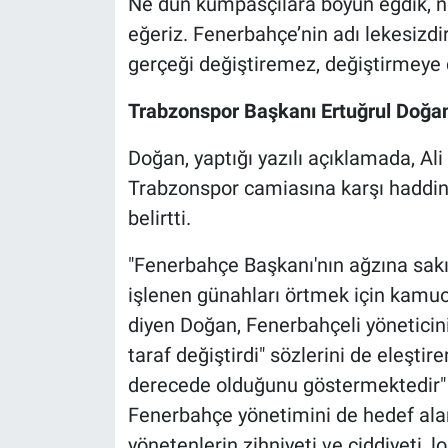
Ne dün kumpasçılara boyun eğdik, n
eğeriz. Fenerbahçe’nin adı lekesizdir,
gerçeği değiştiremez, değiştirmeye d
Trabzonspor Başkanı Ertuğrul Doğan
Doğan, yaptığı yazılı açıklamada, Ali
Trabzonspor camiasına karşı haddini a
belirtti.
"Fenerbahçe Başkanı'nın ağzına sakı
işlenen günahları örtmek için kamuoy
diyen Doğan, Fenerbahçeli yöneticini
taraf değiştirdi" sözlerini de eleşt
derecede olduğunu göstermektedir" i
Fenerbahçe yönetimini de hedef al
yönetenlerin zihniyeti ve ciddiyeti, lo