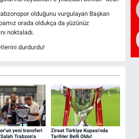
abzonspor olduğunu vurgulayan Başkan
kupamız orada oldukça da yüzünüz
nı noktaladı.
r'un yeni transferi
Ziraat Türkiye Kupası'nda
alah Trabzon'a
Tarihler Belli Oldu!