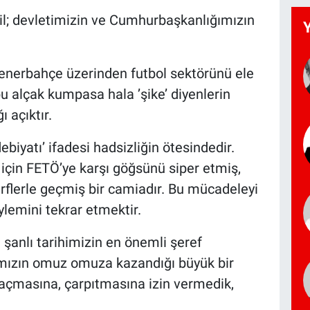
il; devletimizin ve Cumhurbaşkanlığımızın
enerbahçe üzerinden futbol sektörünü ele
bu alçak kumpasa hala ’şike’ diyenlerin
 açıktır.
iyatı’ ifadesi hadsizliğin ötesindedir.
 için FETÖ’ye karşı göğsünü siper etmiş,
harflerle geçmiş bir camiadır. Bu mücadeleyi
emini tekrar etmektir.
 şanlı tarihimizin en önemli şeref
mızın omuz omuza kazandığı büyük bir
açmasına, çarpıtmasına izin vermedik,