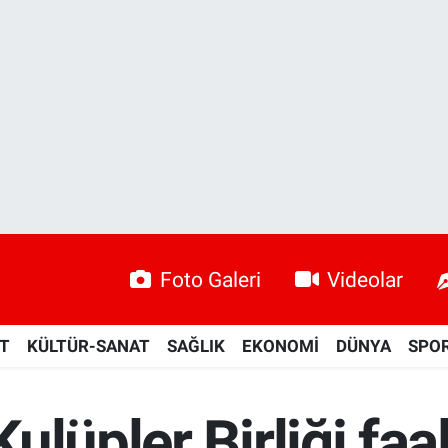
Foto Galeri
Videolar
ET
KÜLTÜR-SANAT
SAĞLIK
EKONOMİ
DÜNYA
SPO
lüpler Birliği faal