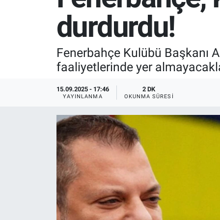
durdurdu!
SPOR
RESMİ İLANLAR
Fenerbahçe Kulübü Başkanı Ali
faaliyetlerinde yer almayacakla
15.09.2025 - 17:46
2 DK
YAYINLANMA
OKUNMA SÜRESI