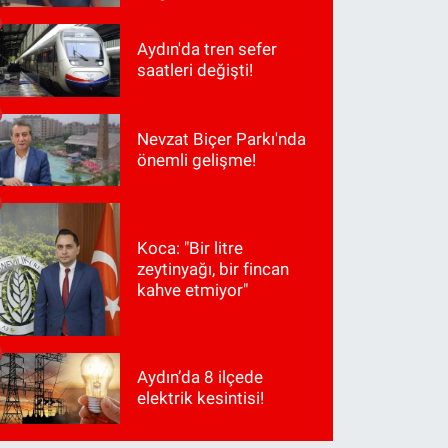
Aydın'da tren sefer
saatleri değişti!
Nevzat Biçer Parkı'nda
önemli gelişme!
Koca: "Bir litre
zeytinyağı, bir fincan
kahve etmiyor"
Aydın’da 8 ilçede
elektrik kesintisi!