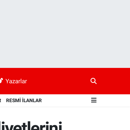
Yazarlar
R
RESMİ İLANLAR
iyetlerini