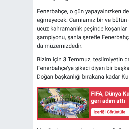
Fenerbahçe, o gün yapayalnızken d
eğmeyecek. Camiamız bir ve bütün o
ucuz kahramanlık peşinde koşanlar
şampiyonu, şanla şerefle Fenerbah
da müzemizdedir.
Bizim için 3 Temmuz, teslimiyetin deği
Fenerbahçe’ye şikeci diyen bir başk
Doğan başkanlığı bırakana kadar Kulü
FIFA, Dünya Kup
geri adım attı
İçeriği Görüntüle