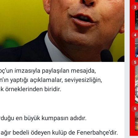
3
4
5
Koç’un imzasıyla paylaşılan mesajda,
ın yaptığı açıklamalar, seviyesizliğin,
 örneklerinden biridir.
6
duğu en büyük kumpasın adıdır.
ğır bedeli ödeyen kulüp de Fenerbahçe’dir.