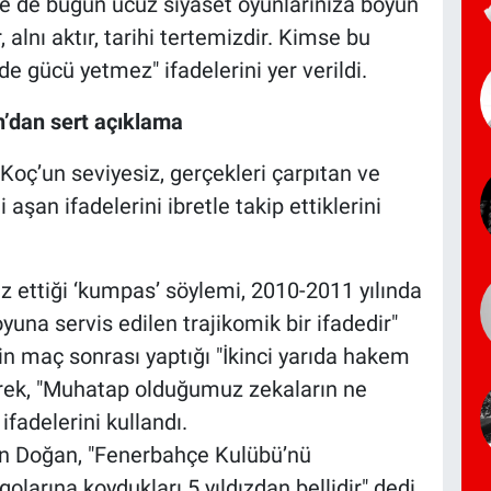
e de bugün ucuz siyaset oyunlarınıza boyun
 alnı aktır, tarihi tertemizdir. Kimse bu
e gücü yetmez" ifadelerini yer verildi.
’dan sert açıklama
 Koç’un seviyesiz, gerçekleri çarpıtan ve
şan ifadelerini ibretle takip ettiklerini
z ettiği ‘kumpas’ söylemi, 2010-2011 yılında
una servis edilen trajikomik bir ifadedir"
n maç sonrası yaptığı "İkinci yarıda hakem
irerek, "Muhatap olduğumuz zekaların ne
fadelerini kullandı.
an Doğan, "Fenerbahçe Kulübü’nü
golarına koydukları 5 yıldızdan bellidir" dedi.