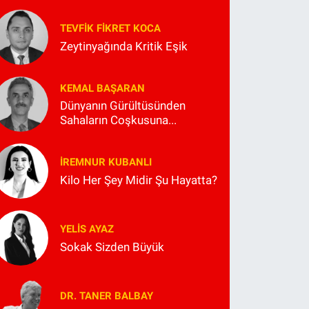
TEVFIK FIKRET KOCA
Zeytinyağında Kritik Eşik
KEMAL BAŞARAN
Dünyanın Gürültüsünden
Sahaların Coşkusuna...
İREMNUR KUBANLI
Kilo Her Şey Midir Şu Hayatta?
YELIS AYAZ
Sokak Sizden Büyük
DR. TANER BALBAY