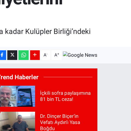
kadar Kulüpler Birliği’ndeki
-
+
A
A
Trend Haberler
İçkili sofra paylaşımına
81 bin TL ceza!
Dr. Dinçer Biçer’in
Vefatı Aydın’ı Yasa
Boğdu