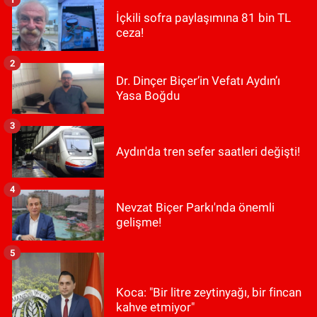
İçkili sofra paylaşımına 81 bin TL
ceza!
2
Dr. Dinçer Biçer’in Vefatı Aydın’ı
Yasa Boğdu
3
Aydın'da tren sefer saatleri değişti!
4
Nevzat Biçer Parkı'nda önemli
gelişme!
5
Koca: "Bir litre zeytinyağı, bir fincan
kahve etmiyor"