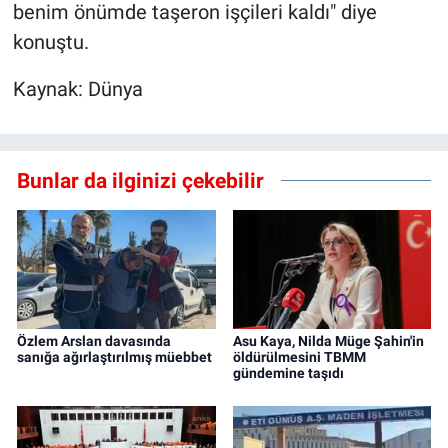
benim önümde taşeron işçileri kaldı" diye
konuştu.
Kaynak: Dünya
Bunlar da ilginizi çekebilir
Özlem Arslan davasında
Asu Kaya, Nilda Müge Şahin'in
sanığa ağırlaştırılmış müebbet
öldürülmesini TBMM
gündemine taşıdı