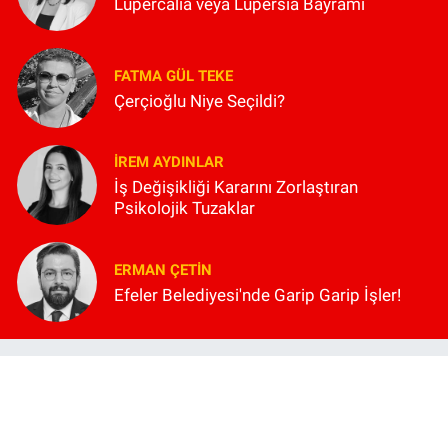
Lupercalia veya Lüpersia Bayramı
FATMA GÜL TEKE
Çerçioğlu Niye Seçildi?
İREM AYDINLAR
İş Değişikliği Kararını Zorlaştıran
Psikolojik Tuzaklar
ERMAN ÇETIN
Efeler Belediyesi'nde Garip Garip İşler!