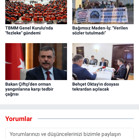
TBMM Genel Kurulu'nda
Bağımsız Maden-İş: "Verilen
"fezleke" gündemi
sözler tutulmadı"
Bakan Çiftçi’den orman
Behçet Oktay'ın dosyası
yangınlarına karşı tedbir
tekrardan açılacak
çağrısı
Yorumlar