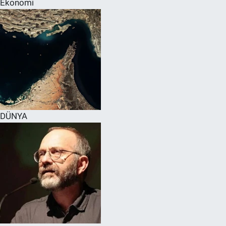
Ekonomi
SPOR
RESMİ İLANLAR
DÜNYA