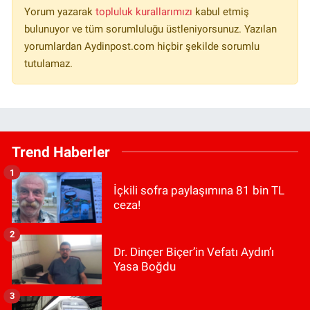
Yorum yazarak
topluluk kurallarımızı
kabul etmiş
bulunuyor ve tüm sorumluluğu üstleniyorsunuz. Yazılan
yorumlardan Aydinpost.com hiçbir şekilde sorumlu
tutulamaz.
Trend Haberler
1
İçkili sofra paylaşımına 81 bin TL
ceza!
2
Dr. Dinçer Biçer’in Vefatı Aydın’ı
Yasa Boğdu
3