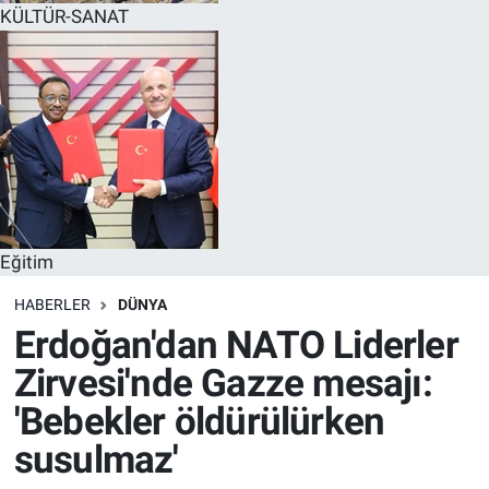
KÜLTÜR-SANAT
Eğitim
HABERLER
DÜNYA
Erdoğan'dan NATO Liderler
Zirvesi'nde Gazze mesajı:
'Bebekler öldürülürken
susulmaz'