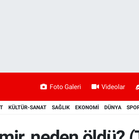
Foto Galeri
Videolar
ET
KÜLTÜR-SANAT
SAĞLIK
EKONOMİ
DÜNYA
SPO
mir, neden öldü? (