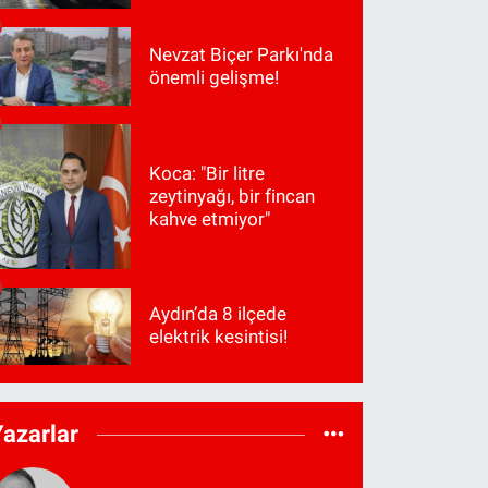
Nevzat Biçer Parkı'nda
önemli gelişme!
Koca: "Bir litre
zeytinyağı, bir fincan
kahve etmiyor"
Aydın’da 8 ilçede
elektrik kesintisi!
Yazarlar