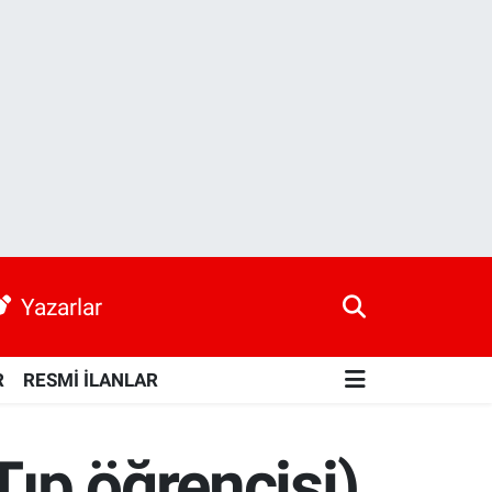
Yazarlar
R
RESMİ İLANLAR
Tıp öğrencisi)