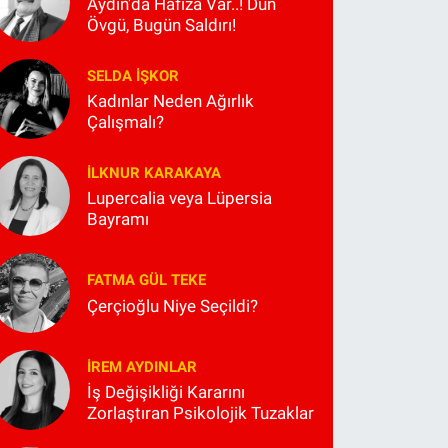
Aydın'da Hafıza Var..! Dün
Övgü, Bugün Saldırı!
SELDA İŞKOR
Kadınlar Neden Ağırlık
Çalışmalı?
İLKNUR KARAKAYA
Lupercalia veya Lüpersia
Bayramı
FATMA GÜL TEKE
Çerçioğlu Niye Seçildi?
İREM AYDINLAR
İş Değişikliği Kararını
Zorlaştıran Psikolojik Tuzaklar