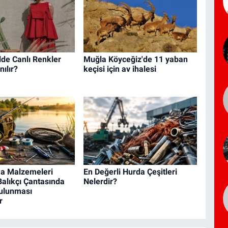
lde Canlı Renkler
Muğla Köyceğiz'de 11 yaban
nılır?
keçisi için av ihalesi
ma Malzemeleri
En Değerli Hurda Çeşitleri
Balıkçı Çantasında
Nelerdir?
ulunması
r