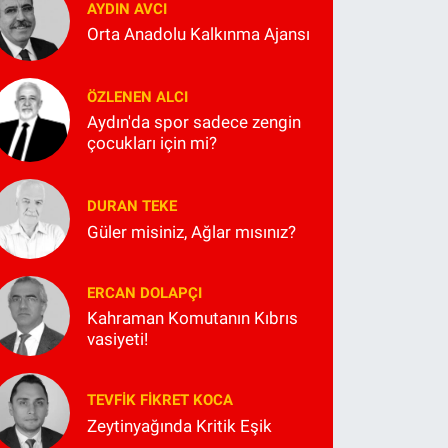
AYDIN AVCI
Orta Anadolu Kalkınma Ajansı
ÖZLENEN ALCI
Aydın'da spor sadece zengin
çocukları için mi?
DURAN TEKE
Güler misiniz, Ağlar mısınız?
ERCAN DOLAPÇI
Kahraman Komutanın Kıbrıs
vasiyeti!
TEVFIK FIKRET KOCA
Zeytinyağında Kritik Eşik