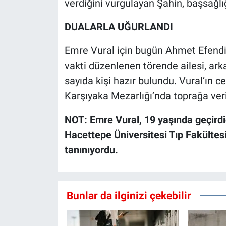
verdiğini vurgulayan Şahin, başsağlı
DUALARLA UĞURLANDI
Emre Vural için bugün Ahmet Efendi
vakti düzenlenen törende ailesi, ark
sayıda kişi hazır bulundu. Vural’ın c
Karşıyaka Mezarlığı’nda toprağa veri
NOT: Emre Vural, 19 yaşında geçirdiğ
Hacettepe Üniversitesi Tıp Fakültesi
tanınıyordu.
Bunlar da ilginizi çekebilir