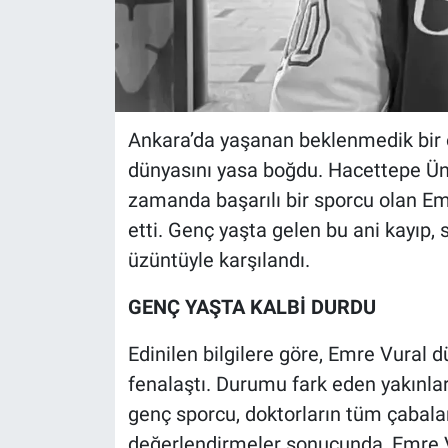
Ankara’da yaşanan beklenmedik bir 
dünyasını yasa boğdu. Hacettepe Üniv
zamanda başarılı bir sporcu olan E
etti. Genç yaşta gelen bu ani kayıp
üzüntüyle karşılandı.
GENÇ YAŞTA KALBİ DURDU
Edinilen bilgilere göre, Emre Vural
fenalaştı. Durumu fark eden yakınlar
genç sporcu, doktorların tüm çabala
değerlendirmeler sonucunda, Emre Vu