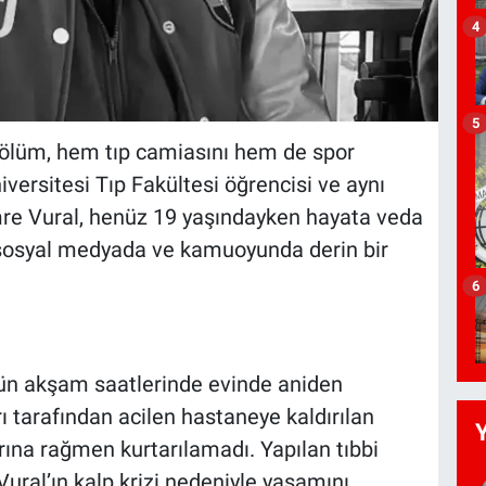
4
5
ölüm, hem tıp camiasını hem de spor
ersitesi Tıp Fakültesi öğrencisi ve aynı
mre Vural, henüz 19 yaşındayken hayata veda
, sosyal medyada ve kamuoyunda derin bir
6
 dün akşam saatlerinde evinde aniden
ı tarafından acilen hastaneye kaldırılan
rına rağmen kurtarılamadı. Yapılan tıbbi
ral’ın kalp krizi nedeniyle yaşamını