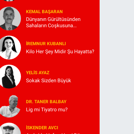
KEMAL BAŞARAN
Dünyanın Gürültüsünden
Sahaların Coşkusuna...
İREMNUR KUBANLI
Kilo Her Şey Midir Şu Hayatta?
YELIS AYAZ
Sokak Sizden Büyük
DR. TANER BALBAY
Lig mi Tiyatro mu?
İSKENDER AVCI