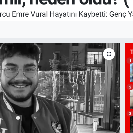
orcu Emre Vural Hayatını Kaybetti: Genç 
1
2
3