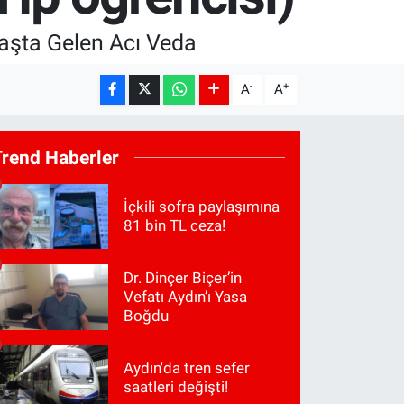
Yaşta Gelen Acı Veda
-
+
A
A
Trend Haberler
İçkili sofra paylaşımına
81 bin TL ceza!
Dr. Dinçer Biçer’in
Vefatı Aydın’ı Yasa
Boğdu
Aydın'da tren sefer
saatleri değişti!