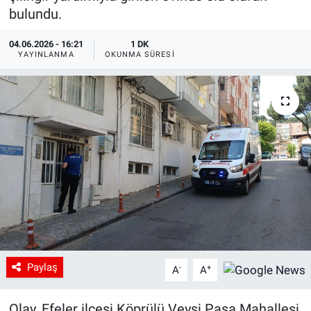
bulundu.
04.06.2026 - 16:21
1 DK
YAYINLANMA
OKUNMA SÜRESI
Paylaş
-
+
A
A
Olay, Efeler ilçesi Köprülü Veysi Paşa Mahallesi