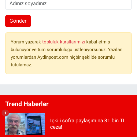
Gönder
Yorum yazarak
topluluk kurallarımızı
kabul etmiş
bulunuyor ve tüm sorumluluğu üstleniyorsunuz. Yazılan
yorumlardan Aydinpost.com hiçbir şekilde sorumlu
tutulamaz.
Trend Haberler
1
İçkili sofra paylaşımına 81 bin TL
ceza!