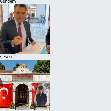
Gündem
SPOR
RESMİ İLANLAR
SİYASET