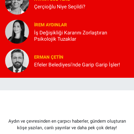
Çerçioğlu Niye Seçildi?
İREM AYDINLAR
İş Değişikliği Kararını Zorlaştıran
Psikolojik Tuzaklar
ERMAN ÇETIN
Efeler Belediyesi'nde Garip Garip İşler!
Aydın ve çevresinden en çarpıcı haberler, gündem oluşturan
köşe yazıları, canlı yayınlar ve daha pek çok detay!