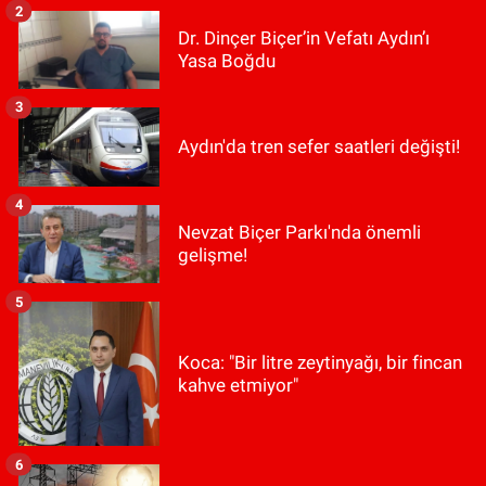
2
Dr. Dinçer Biçer’in Vefatı Aydın’ı
Yasa Boğdu
3
Aydın'da tren sefer saatleri değişti!
4
Nevzat Biçer Parkı'nda önemli
gelişme!
5
Koca: "Bir litre zeytinyağı, bir fincan
kahve etmiyor"
6