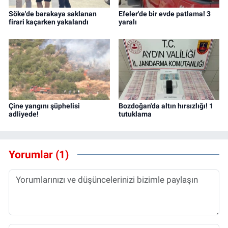
Söke'de barakaya saklanan
Efeler'de bir evde patlama! 3
firari kaçarken yakalandı
yaralı
Çine yangını şüphelisi
Bozdoğan'da altın hırsızlığı! 1
adliyede!
tutuklama
Yorumlar (1)