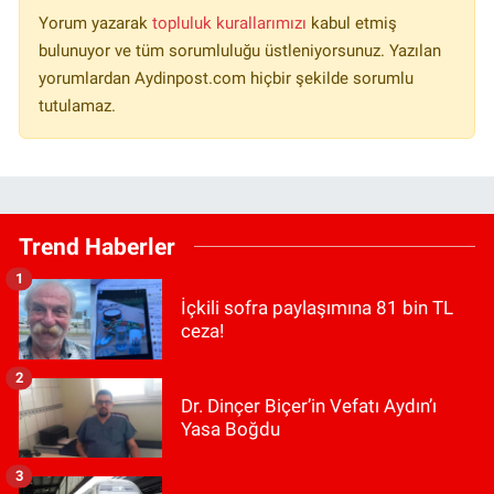
Yorum yazarak
topluluk kurallarımızı
kabul etmiş
bulunuyor ve tüm sorumluluğu üstleniyorsunuz. Yazılan
yorumlardan Aydinpost.com hiçbir şekilde sorumlu
tutulamaz.
Trend Haberler
1
İçkili sofra paylaşımına 81 bin TL
ceza!
2
Dr. Dinçer Biçer’in Vefatı Aydın’ı
Yasa Boğdu
3