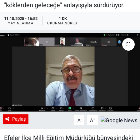
"köklerden geleceğe" anlayışıyla sürdürüyor.
11.10.2025 - 16:52
1 DK
YAYINLANMA
OKUNMA SÜRESI
Paylaş
-
+
A
A
Efeler İlçe Milli Eğitim Müdürlüğü bünyesindeki