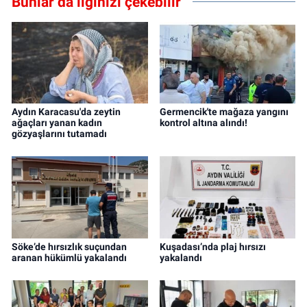
Bunlar da ilginizi çekebilir
Aydın Karacasu'da zeytin
Germencik'te mağaza yangını
ağaçları yanan kadın
kontrol altına alındı!
gözyaşlarını tutamadı
Söke’de hırsızlık suçundan
Kuşadası’nda plaj hırsızı
aranan hükümlü yakalandı
yakalandı