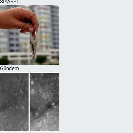
SİYASET
SPOR
RESMİ İLANLAR
Gündem