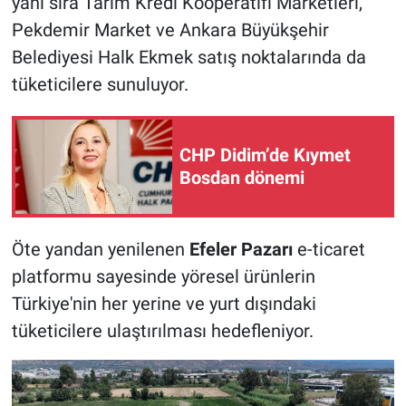
yanı sıra Tarım Kredi Kooperatifi Marketleri,
Pekdemir Market ve Ankara Büyükşehir
Belediyesi Halk Ekmek satış noktalarında da
tüketicilere sunuluyor.
CHP Didim’de Kıymet
Bosdan dönemi
Öte yandan yenilenen
Efeler Pazarı
e-ticaret
platformu sayesinde yöresel ürünlerin
Türkiye'nin her yerine ve yurt dışındaki
tüketicilere ulaştırılması hedefleniyor.