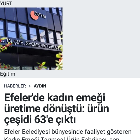
YURT
Eğitim
HABERLER
AYDIN
Efeler'de kadın emeği
üretime dönüştü: ürün
çeşidi 63'e çıktı
Efeler Belediyesi bünyesinde faaliyet gösteren
Kadın Emeği Tarımsal Ürün Fabrikası, son