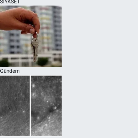
SİYASET
SPOR
RESMİ İLANLAR
Gündem