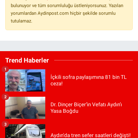
bulunuyor ve tüm sorumluluğu üstleniyorsunuz. Yazılan
yorumlardan Aydinpost.com hiçbir şekilde sorumlu
tutulamaz.
Trend Haberler
1
İçkili sofra paylaşımına 81 bin TL
ceza!
2
Dr. Dinçer Biçer’in Vefatı Aydın’ı
Yasa Boğdu
3
Aydın'da tren sefer saatleri değişti!