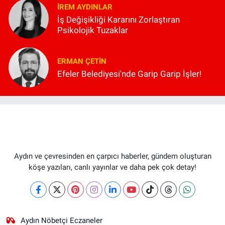
İREM AYDINLAR
İş Değişikliği Kararını Zorlaştıran
Psikolojik Tuzaklar
ERMAN ÇETIN
Efeler Belediyesi'nde Garip Garip İşler!
Aydın ve çevresinden en çarpıcı haberler, gündem oluşturan
köşe yazıları, canlı yayınlar ve daha pek çok detay!
Aydın Nöbetçi Eczaneler