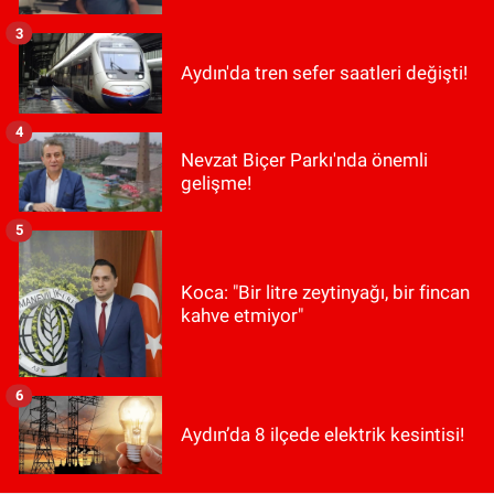
3
Aydın'da tren sefer saatleri değişti!
4
Nevzat Biçer Parkı'nda önemli
gelişme!
5
Koca: "Bir litre zeytinyağı, bir fincan
kahve etmiyor"
6
Aydın’da 8 ilçede elektrik kesintisi!