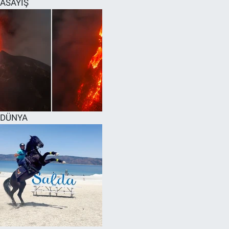
ASAYİŞ
SPOR
RESMİ İLANLAR
DÜNYA