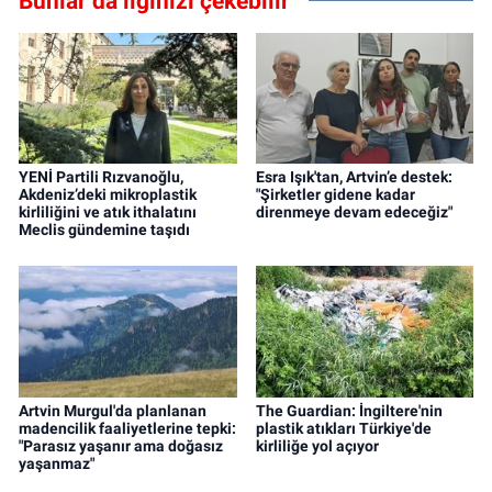
Bunlar da ilginizi çekebilir
YENİ Partili Rızvanoğlu,
Esra Işık'tan, Artvin’e destek:
Akdeniz’deki mikroplastik
"Şirketler gidene kadar
kirliliğini ve atık ithalatını
direnmeye devam edeceğiz"
Meclis gündemine taşıdı
Artvin Murgul'da planlanan
The Guardian: İngiltere'nin
madencilik faaliyetlerine tepki:
plastik atıkları Türkiye'de
"Parasız yaşanır ama doğasız
kirliliğe yol açıyor
yaşanmaz"