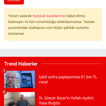
Yorum yazarak
topluluk kurallarımızı
kabul etmiş
bulunuyor ve tüm sorumluluğu üstleniyorsunuz. Yazılan
yorumlardan Aydinpost.com hiçbir şekilde sorumlu
tutulamaz.
Trend Haberler
1
İçkili sofra paylaşımına 81 bin TL
ceza!
2
Dr. Dinçer Biçer’in Vefatı Aydın’ı
Yasa Boğdu