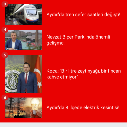
3
Aydın'da tren sefer saatleri değişti!
4
Nevzat Biçer Parkı'nda önemli
gelişme!
5
Koca: "Bir litre zeytinyağı, bir fincan
kahve etmiyor"
6
Aydın’da 8 ilçede elektrik kesintisi!