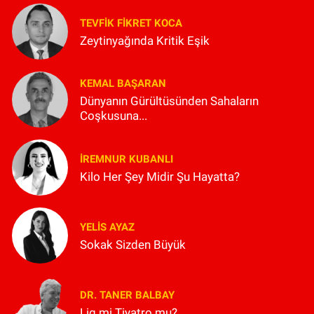
TEVFIK FIKRET KOCA
Zeytinyağında Kritik Eşik
KEMAL BAŞARAN
Dünyanın Gürültüsünden Sahaların
Coşkusuna...
İREMNUR KUBANLI
Kilo Her Şey Midir Şu Hayatta?
YELIS AYAZ
Sokak Sizden Büyük
DR. TANER BALBAY
Lig mi Tiyatro mu?