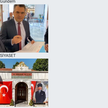
Gündem
SPOR
RESMİ İLANLAR
SİYASET