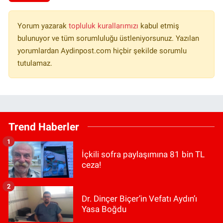
Yorum yazarak
topluluk kurallarımızı
kabul etmiş
bulunuyor ve tüm sorumluluğu üstleniyorsunuz. Yazılan
yorumlardan Aydinpost.com hiçbir şekilde sorumlu
tutulamaz.
Trend Haberler
1
İçkili sofra paylaşımına 81 bin TL
ceza!
2
Dr. Dinçer Biçer’in Vefatı Aydın’ı
Yasa Boğdu