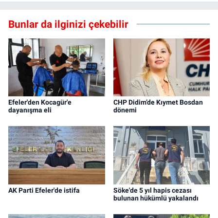
Bunlar da ilginizi çekebilir
Efeler'den Kocagür'e
CHP Didim’de Kıymet Bosdan
dayanışma eli
dönemi
AK Parti Efeler'de istifa
Söke'de 5 yıl hapis cezası
bulunan hükümlü yakalandı