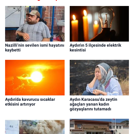
Nazilli’nin sevilen ismi hayatını
Aydın'ın 5 ilçesinde elektrik
kaybetti
kesintisi
Aydın'da kavurucu sıcaklar
Aydın Karacasu'da zeytin
etkisini artırıyor
ağaçları yanan kadın
gözyaşlarını tutamadı