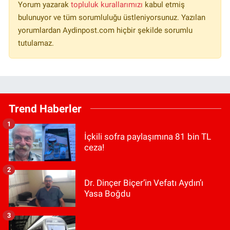
Yorum yazarak
topluluk kurallarımızı
kabul etmiş
bulunuyor ve tüm sorumluluğu üstleniyorsunuz. Yazılan
yorumlardan Aydinpost.com hiçbir şekilde sorumlu
tutulamaz.
Trend Haberler
1
İçkili sofra paylaşımına 81 bin TL
ceza!
2
Dr. Dinçer Biçer’in Vefatı Aydın’ı
Yasa Boğdu
3