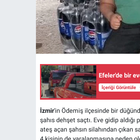
Efeler'de bir e
İçeriği Görüntüle
İzmir
'in Ödemiş ilçesinde bir düğün
şahıs dehşet saçtı. Eve gidip aldığı 
ateş açan şahsın silahından çıkan s
4 kişinin de yaralanmasına neden ol