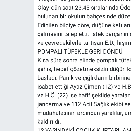
Olay, dün saat 23.45 sıralarında Öde
bulunan bir okulun bahçesinde düz
Edinilen bilgiye göre, düğüne katılan 
çalmasını talep etti. 'İstek parça'n
ve çevredekilerle tartışan E.D., hışı
POMPALI TÜFEKLE GERİ DÖNDÜ
Kısa süre sonra elinde pompalı tüf
şahıs, hedef gözetmeksizin düğün k
başladı. Panik ve çığlıkların birbirin
isabet ettiği Ayaz Çimen (12) ve H.B. 
ve H.Ö. (22) ise hafif şekilde yarala
jandarma ve 112 Acil Sağlık ekibi sevk
müdahalesinin ardından yaralılar, 
kaldırıldı.
12 YAŞINDAKİ ÇOCUK KURTARILAM