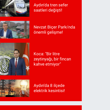
Aydın'da tren sefer
saatleri değişti!
Nevzat Biçer Parkı'nda
önemli gelişme!
Koca: "Bir litre
zeytinyağı, bir fincan
kahve etmiyor"
Aydın’da 8 ilçede
elektrik kesintisi!