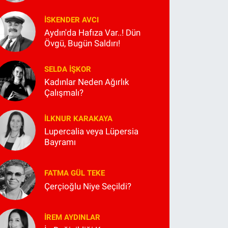
İSKENDER AVCI
Aydın'da Hafıza Var..! Dün
Övgü, Bugün Saldırı!
SELDA İŞKOR
Kadınlar Neden Ağırlık
Çalışmalı?
İLKNUR KARAKAYA
Lupercalia veya Lüpersia
Bayramı
FATMA GÜL TEKE
Çerçioğlu Niye Seçildi?
İREM AYDINLAR