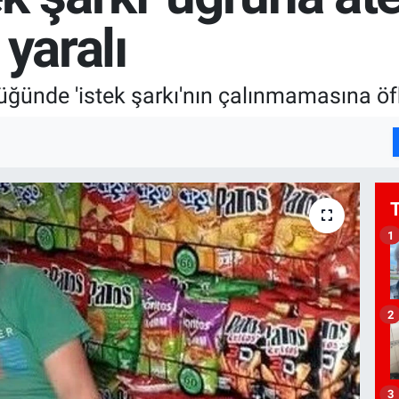
yaralı
düğünde 'istek şarkı'nın çalınmamasına öf
1
2
3