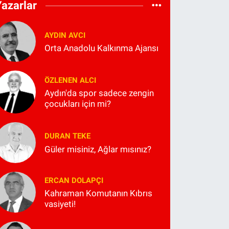
Yazarlar
AYDIN AVCI
Orta Anadolu Kalkınma Ajansı
ÖZLENEN ALCI
Aydın'da spor sadece zengin
çocukları için mi?
DURAN TEKE
Güler misiniz, Ağlar mısınız?
ERCAN DOLAPÇI
Kahraman Komutanın Kıbrıs
vasiyeti!