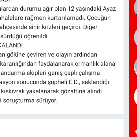
lılardan durumu ağır olan 12 yaşındaki Ayaz
ahalelere rağmen kurtarılamadı. Çocuğun
hçesinde sinir krizleri geçirdi. Diğer
 sürdüğü öğrenildi.
KALANDI
kan gölüne çeviren ve olayın ardından
in karanlığından faydalanarak ormanlık alana
 jandarma ekipleri geniş çaplı çalışma
erasyon sonucunda şüpheli E.D., saklandığı
e kıskıvrak yakalanarak gözaltına alındı.
dli soruşturma sürüyor.