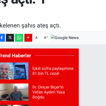
kelenen şahıs ateş açtı.
-
+
A
A
Trend Haberler
İçkili sofra paylaşımına
81 bin TL ceza!
Dr. Dinçer Biçer’in
Vefatı Aydın’ı Yasa
Boğdu