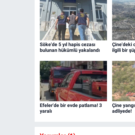
Söke'de 5 yıl hapis cezası
Çine'deki 
bulunan hükümlü yakalandı
ilgili bir ş
Efeler'de bir evde patlama! 3
Çine yangı
yaralı
adliyede!