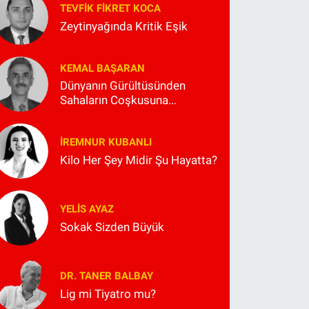
TEVFIK FIKRET KOCA
Zeytinyağında Kritik Eşik
KEMAL BAŞARAN
Dünyanın Gürültüsünden
Sahaların Coşkusuna...
İREMNUR KUBANLI
Kilo Her Şey Midir Şu Hayatta?
YELIS AYAZ
Sokak Sizden Büyük
DR. TANER BALBAY
Lig mi Tiyatro mu?