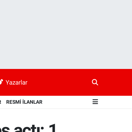
Yazarlar
R
RESMİ İLANLAR
ş açtı: 1