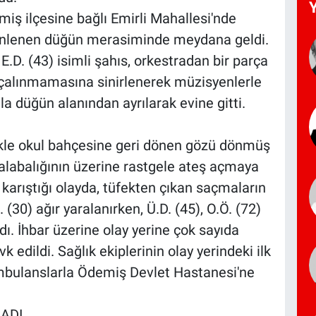
miş ilçesine bağlı Emirli Mahallesi'nde
enlenen düğün merasiminde meydana geldi.
E.D. (43) isimli şahıs, orkestradan bir parça
ın çalınmamasına sinirlenerek müzisyenlerle
mla düğün alanından ayrılarak evine gitti.
ekle okul bahçesine geri dönen gözü dönmüş
alabalığının üzerine rastgele ateş açmaya
e karıştığı olayda, tüfekten çıkan saçmaların
(30) ağır yaralanırken, Ü.D. (45), O.Ö. (72)
ndı. İhbar üzerine olay yerine çok sayıda
 edildi. Sağlık ekiplerinin olay yerindeki ilk
ambulanslarla Ödemiş Devlet Hastanesi'ne
ADI