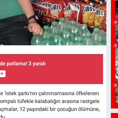
4
5
vde patlama! 3 yaralı
6
de 'istek şarkı'nın çalınmamasına öfkelenen
pompalı tüfekle kalabalığın arasına rastgele
açmalar, 12 yaşındaki bir çocuğun ölümüne,
du.