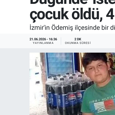
çocuk öldü, 4 
SPOR
RESMİ İLANLAR
İzmir'in Ödemiş ilçesinde bir 
21.06.2026 - 16:36
2 DK
YAYINLANMA
OKUNMA SÜRESI