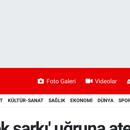
Foto Galeri
Videolar
ET
KÜLTÜR-SANAT
SAĞLIK
EKONOMİ
DÜNYA
SPO
 şarkı' uğruna ate