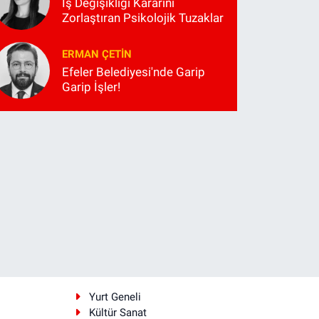
İş Değişikliği Kararını
Zorlaştıran Psikolojik Tuzaklar
ERMAN ÇETIN
Efeler Belediyesi'nde Garip
Garip İşler!
i
Yurt Geneli
Kültür Sanat