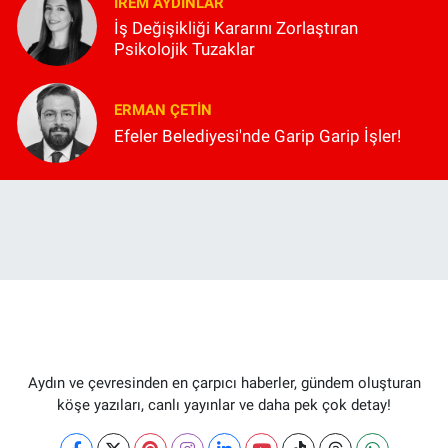
İREM AYDINLAR
İş Değişikliği Kararını Zorlaştıran
Psikolojik Tuzaklar
ERMAN ÇETIN
Efeler Belediyesi'nde Garip Garip İşler!
Aydın ve çevresinden en çarpıcı haberler, gündem oluşturan
köşe yazıları, canlı yayınlar ve daha pek çok detay!