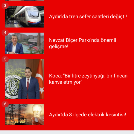
3
Aydın'da tren sefer saatleri değişti!
4
Nevzat Biçer Parkı'nda önemli
gelişme!
5
Koca: "Bir litre zeytinyağı, bir fincan
kahve etmiyor"
6
Aydın’da 8 ilçede elektrik kesintisi!