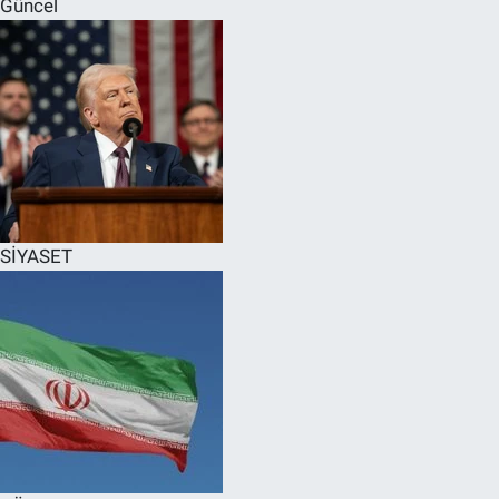
Güncel
SPOR
RESMİ İLANLAR
SİYASET