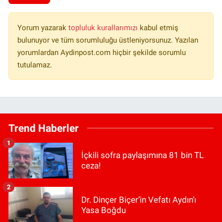
Yorum yazarak
topluluk kurallarımızı
kabul etmiş
bulunuyor ve tüm sorumluluğu üstleniyorsunuz. Yazılan
yorumlardan Aydinpost.com hiçbir şekilde sorumlu
tutulamaz.
Trend Haberler
1
İçkili sofra paylaşımına 81 bin TL
ceza!
2
Dr. Dinçer Biçer’in Vefatı Aydın’ı
Yasa Boğdu