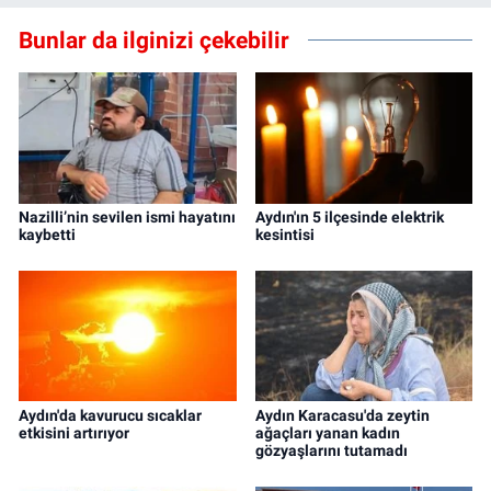
Bunlar da ilginizi çekebilir
Nazilli’nin sevilen ismi hayatını
Aydın'ın 5 ilçesinde elektrik
kaybetti
kesintisi
Aydın'da kavurucu sıcaklar
Aydın Karacasu'da zeytin
etkisini artırıyor
ağaçları yanan kadın
gözyaşlarını tutamadı