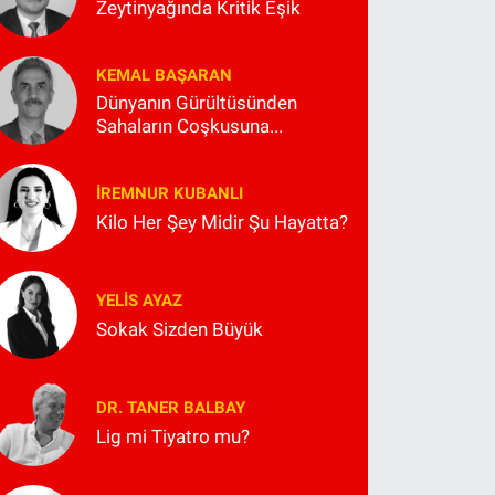
Zeytinyağında Kritik Eşik
KEMAL BAŞARAN
Dünyanın Gürültüsünden
Sahaların Coşkusuna...
İREMNUR KUBANLI
Kilo Her Şey Midir Şu Hayatta?
YELIS AYAZ
Sokak Sizden Büyük
DR. TANER BALBAY
Lig mi Tiyatro mu?