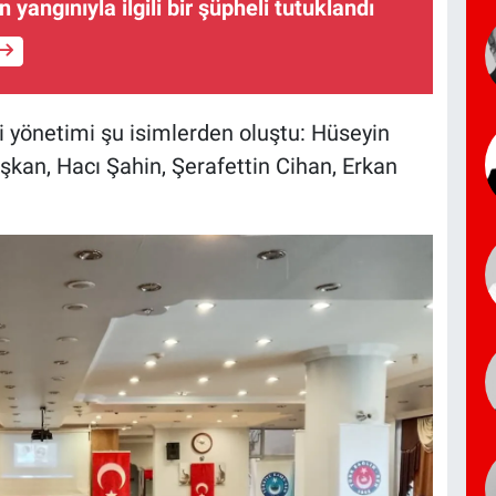
 yangınıyla ilgili bir şüpheli tutuklandı
i yönetimi şu isimlerden oluştu: Hüseyin
şkan, Hacı Şahin, Şerafettin Cihan, Erkan