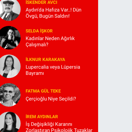
İSKENDER AVCI
Aydın'da Hafıza Var..! Dün
Övgü, Bugün Saldırı!
SELDA İŞKOR
Kadınlar Neden Ağırlık
Çalışmalı?
İLKNUR KARAKAYA
Lupercalia veya Lüpersia
Bayramı
FATMA GÜL TEKE
Çerçioğlu Niye Seçildi?
İREM AYDINLAR
İş Değişikliği Kararını
Zorlaştıran Psikolojik Tuzaklar