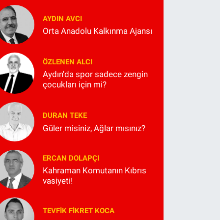
AYDIN AVCI
Orta Anadolu Kalkınma Ajansı
ÖZLENEN ALCI
Aydın'da spor sadece zengin
çocukları için mi?
DURAN TEKE
Güler misiniz, Ağlar mısınız?
ERCAN DOLAPÇI
Kahraman Komutanın Kıbrıs
vasiyeti!
TEVFIK FIKRET KOCA