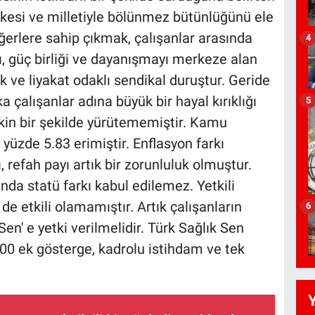
lkesi ve milletiyle bölünmez bütünlüğünü ele
eğerlere sahip çıkmak, çalışanlar arasında
4
ı, güç birliği ve dayanışmayı merkeze alan
uk ve liyakat odaklı sendikal duruştur. Geride
 çalışanlar adına büyük bir hayal kırıklığı
5
kin bir şekilde yürütememiştir. Kamu
yüzde 5.83 erimiştir. Enflasyon farkı
 refah payı artık bir zorunluluk olmuştur.
nda statü farkı kabul edilemez. Yetkili
 etkili olamamıştır. Artık çalışanların
6
en' e yetki verilmelidir. Türk Sağlık Sen
 3600 ek gösterge, kadrolu istihdam ve tek