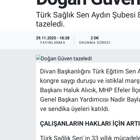
SPOR
Türk Sağlık Sen Aydın Şubesi
tazeledi.
RESMİ İLANLAR
29.11.2025 - 18:28
2 DK
YAYINLANMA
OKUNMA SÜRESI
Divan Başkanlığını Türk Eğitim Sen A
kongre saygı duruşu ve istiklal marş
Başkanı Haluk Alıcık, MHP Efeler İl
Genel Başkan Yardımcısı Nadir Bayla
ve sendika üyeleri katıldı.
ÇALIŞANLARIN HAKLARI İÇİN ART
Türk Sağlık Sen' in 33 yıllık mücadele