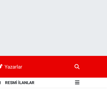
Yazarlar
R
RESMİ İLANLAR