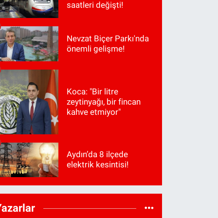
saatleri değişti!
Nevzat Biçer Parkı'nda
önemli gelişme!
Koca: "Bir litre
zeytinyağı, bir fincan
kahve etmiyor"
Aydın’da 8 ilçede
elektrik kesintisi!
Yazarlar