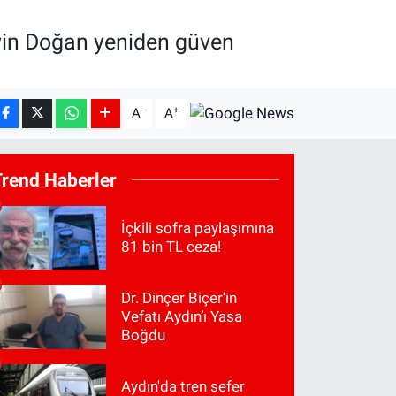
yin Doğan yeniden güven
-
+
A
A
Trend Haberler
İçkili sofra paylaşımına
81 bin TL ceza!
Dr. Dinçer Biçer’in
Vefatı Aydın’ı Yasa
Boğdu
Aydın'da tren sefer