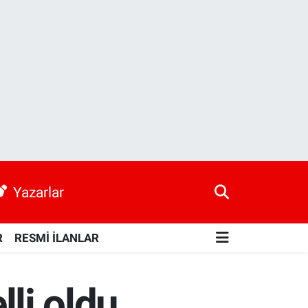
Yazarlar
R
RESMİ İLANLAR
lli oldu