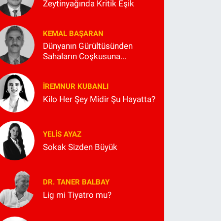
Zeytinyağında Kritik Eşik
KEMAL BAŞARAN
Dünyanın Gürültüsünden
Sahaların Coşkusuna...
İREMNUR KUBANLI
Kilo Her Şey Midir Şu Hayatta?
YELIS AYAZ
Sokak Sizden Büyük
DR. TANER BALBAY
Lig mi Tiyatro mu?