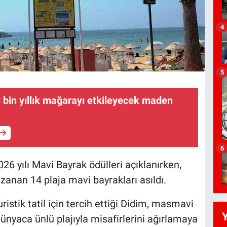
4
5
8 bin yıllık mağarayı etkileyecek maden
6
26 yılı Mavi Bayrak ödülleri açıklanırken,
anan 14 plaja mavi bayrakları asıldı.
uristik tatil için tercih ettiği Didim, masmavi
ünyaca ünlü plajıyla misafirlerini ağırlamaya