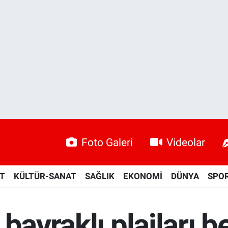
Foto Galeri
Videolar
ET
KÜLTÜR-SANAT
SAĞLIK
EKONOMİ
DÜNYA
SPO
bayraklı plajları be