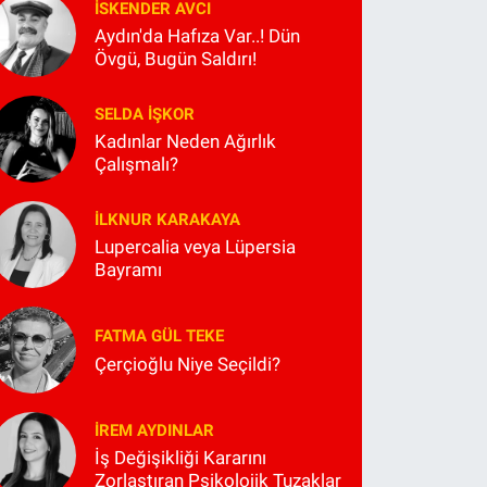
İSKENDER AVCI
Aydın'da Hafıza Var..! Dün
Övgü, Bugün Saldırı!
SELDA İŞKOR
Kadınlar Neden Ağırlık
Çalışmalı?
İLKNUR KARAKAYA
Lupercalia veya Lüpersia
Bayramı
FATMA GÜL TEKE
Çerçioğlu Niye Seçildi?
İREM AYDINLAR
İş Değişikliği Kararını
Zorlaştıran Psikolojik Tuzaklar