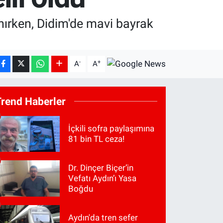
anırken, Didim'de mavi bayrak
-
+
A
A
Trend Haberler
İçkili sofra paylaşımına
81 bin TL ceza!
Dr. Dinçer Biçer’in
Vefatı Aydın’ı Yasa
Boğdu
Aydın'da tren sefer