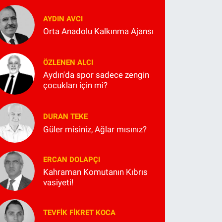
AYDIN AVCI
Orta Anadolu Kalkınma Ajansı
ÖZLENEN ALCI
Aydın'da spor sadece zengin
çocukları için mi?
DURAN TEKE
Güler misiniz, Ağlar mısınız?
ERCAN DOLAPÇI
Kahraman Komutanın Kıbrıs
vasiyeti!
TEVFIK FIKRET KOCA