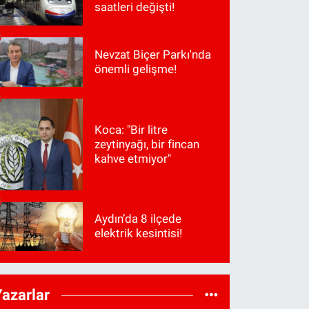
saatleri değişti!
Nevzat Biçer Parkı'nda
önemli gelişme!
Koca: "Bir litre
zeytinyağı, bir fincan
kahve etmiyor"
Aydın’da 8 ilçede
elektrik kesintisi!
Yazarlar