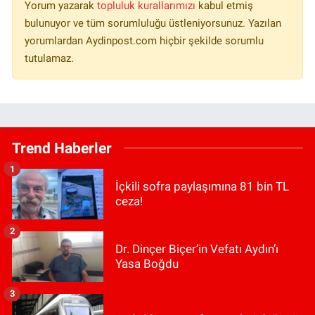
Yorum yazarak
topluluk kurallarımızı
kabul etmiş
bulunuyor ve tüm sorumluluğu üstleniyorsunuz. Yazılan
yorumlardan Aydinpost.com hiçbir şekilde sorumlu
tutulamaz.
Trend Haberler
1
İçkili sofra paylaşımına 81 bin TL
ceza!
2
Dr. Dinçer Biçer’in Vefatı Aydın’ı
Yasa Boğdu
3