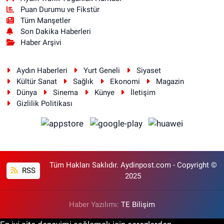
Puan Durumu ve Fikstür
Tüm Manşetler
Son Dakika Haberleri
Haber Arşivi
Aydın Haberleri
Yurt Geneli
Siyaset
Kültür Sanat
Sağlık
Ekonomi
Magazin
Dünya
Sinema
Künye
İletişim
Gizlilik Politikası
Tüm Hakları Saklıdır. Aydinpost.com - Copyright ©
RSS
2025
Haber Yazılımı:
TE Bilişim