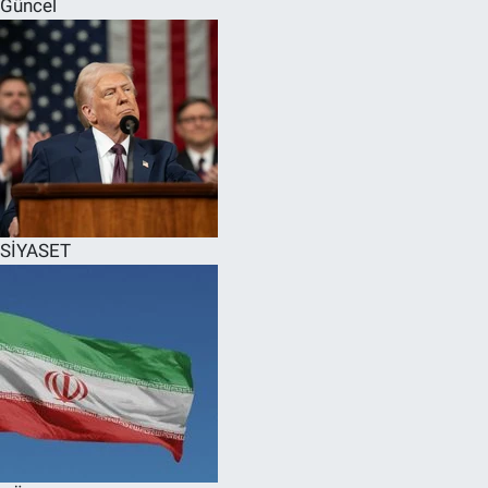
Güncel
SPOR
RESMİ İLANLAR
SİYASET