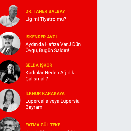
DR. TANER BALBAY
Lig mi Tiyatro mu?
İSKENDER AVCI
Aydın'da Hafıza Var..! Dün
Övgü, Bugün Saldırı!
SELDA İŞKOR
Kadınlar Neden Ağırlık
Çalışmalı?
İLKNUR KARAKAYA
Lupercalia veya Lüpersia
Bayramı
FATMA GÜL TEKE