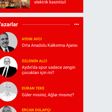
elektrik kesintisi!
Yazarlar
AYDIN AVCI
Orta Anadolu Kalkınma Ajansı
ÖZLENEN ALCI
Aydın'da spor sadece zengin
çocukları için mi?
DURAN TEKE
Güler misiniz, Ağlar mısınız?
ERCAN DOLAPÇI