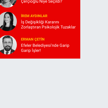
Çerçioğlu Niye Seçildi?
İREM AYDINLAR
İş Değişikliği Kararını
Zorlaştıran Psikolojik Tuzaklar
ERMAN ÇETIN
Efeler Belediyesi'nde Garip
Garip İşler!