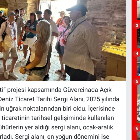
3
4
5
i” projesi kapsamında Güvercinada Açık
iz Ticaret Tarihi Sergi Alanı, 2025 yılında
in uğrak noktalarından biri oldu. İçerisinde
iz ticaretinin tarihsel gelişiminde kullanılan
mühürlerin yer aldığı sergi alanı, ocak-aralık
6
ırladı. Sergi alanı, en yoğun dönemini ise