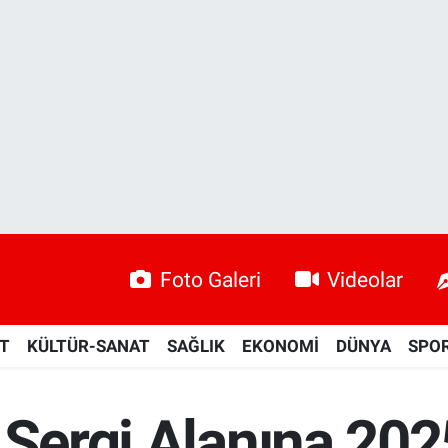
Foto Galeri
Videolar
ET
KÜLTÜR-SANAT
SAĞLIK
EKONOMİ
DÜNYA
SPO
 Sergi Alanına 202