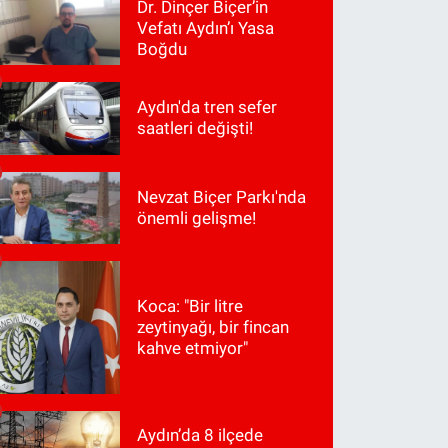
Dr. Dinçer Biçer’in
Vefatı Aydın’ı Yasa
Boğdu
Aydın'da tren sefer
saatleri değişti!
Nevzat Biçer Parkı'nda
önemli gelişme!
Koca: "Bir litre
zeytinyağı, bir fincan
kahve etmiyor"
Aydın’da 8 ilçede