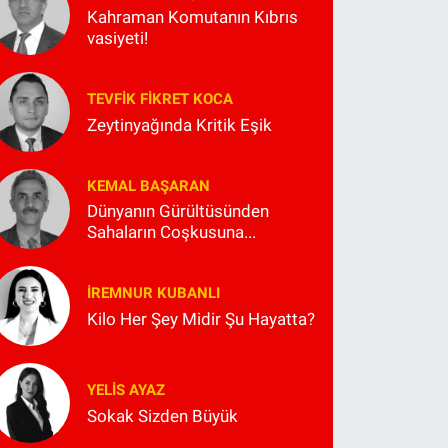
Kahraman Komutanın Kıbrıs
vasiyeti!
TEVFIK FIKRET KOCA
Zeytinyağında Kritik Eşik
KEMAL BAŞARAN
Dünyanın Gürültüsünden
Sahaların Coşkusuna...
İREMNUR KUBANLI
Kilo Her Şey Midir Şu Hayatta?
YELIS AYAZ
Sokak Sizden Büyük