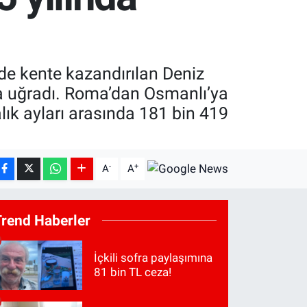
de kente kazandırılan Deniz
nına uğradı. Roma’dan Osmanlı’ya
lık ayları arasında 181 bin 419
-
+
A
A
Trend Haberler
İçkili sofra paylaşımına
81 bin TL ceza!