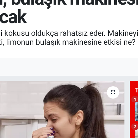
acak
i kokusu oldukça rahatsız eder. Makiney
i, limonun bulaşık makinesine etkisi ne?
1
2