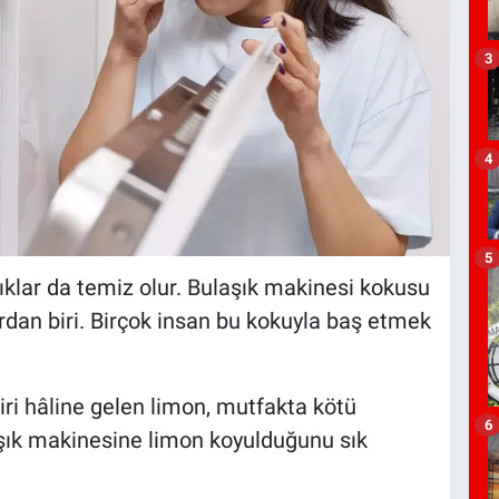
3
4
5
ıklar da temiz olur. Bulaşık makinesi kokusu
rdan biri. Birçok insan bu kokuyla baş etmek
iri hâline gelen limon, mutfakta kötü
6
laşık makinesine limon koyulduğunu sık