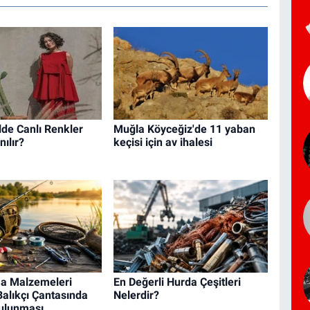
lde Canlı Renkler
Muğla Köyceğiz'de 11 yaban
nılır?
keçisi için av ihalesi
ma Malzemeleri
En Değerli Hurda Çeşitleri
Balıkçı Çantasında
Nelerdir?
ulunması