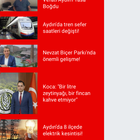
Boğdu
Aydın'da tren sefer
saatleri değişti!
Nevzat Biçer Parkı'nda
önemli gelişme!
Koca: "Bir litre
zeytinyağı, bir fincan
kahve etmiyor"
Aydın’da 8 ilçede
elektrik kesintisi!