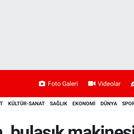
Foto Galeri
Videolar
ET
KÜLTÜR-SANAT
SAĞLIK
EKONOMİ
DÜNYA
SPO
, bulaşık makines