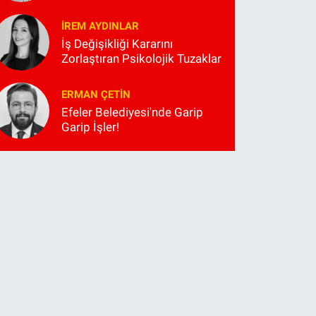
İREM AYDINLAR
İş Değişikliği Kararını
Zorlaştıran Psikolojik Tuzaklar
ERMAN ÇETIN
Efeler Belediyesi'nde Garip
Garip İşler!