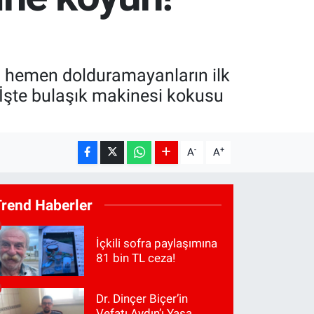
i hemen dolduramayanların ilk
 İşte bulaşık makinesi kokusu
-
+
A
A
Trend Haberler
İçkili sofra paylaşımına
81 bin TL ceza!
Dr. Dinçer Biçer’in
Vefatı Aydın’ı Yasa