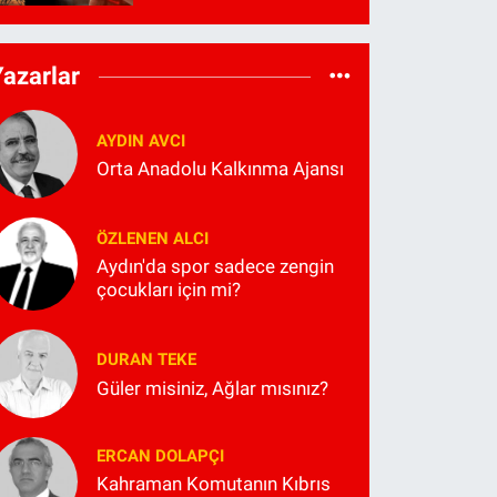
Yazarlar
AYDIN AVCI
Orta Anadolu Kalkınma Ajansı
ÖZLENEN ALCI
Aydın'da spor sadece zengin
çocukları için mi?
DURAN TEKE
Güler misiniz, Ağlar mısınız?
ERCAN DOLAPÇI
Kahraman Komutanın Kıbrıs