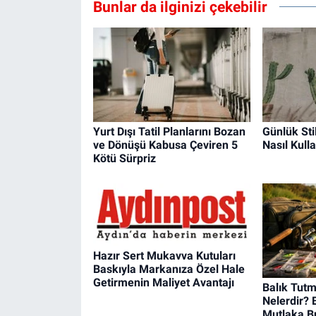
Bunlar da ilginizi çekebilir
Yurt Dışı Tatil Planlarını Bozan
Günlük Sti
ve Dönüşü Kabusa Çeviren 5
Nasıl Kulla
Kötü Sürpriz
Hazır Sert Mukavva Kutuları
Baskıyla Markanıza Özel Hale
Getirmenin Maliyet Avantajı
Balık Tut
Nelerdir? 
Mutlaka B