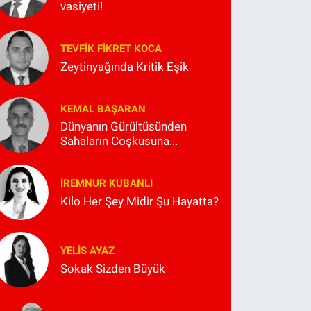
vasiyeti!
TEVFIK FIKRET KOCA
Zeytinyağında Kritik Eşik
KEMAL BAŞARAN
Dünyanın Gürültüsünden
Sahaların Coşkusuna...
İREMNUR KUBANLI
Kilo Her Şey Midir Şu Hayatta?
YELIS AYAZ
Sokak Sizden Büyük