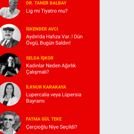
DR. TANER BALBAY
Lig mi Tiyatro mu?
İSKENDER AVCI
Aydın'da Hafıza Var..! Dün
Övgü, Bugün Saldırı!
SELDA İŞKOR
Kadınlar Neden Ağırlık
Çalışmalı?
İLKNUR KARAKAYA
Lupercalia veya Lüpersia
Bayramı
FATMA GÜL TEKE
Çerçioğlu Niye Seçildi?