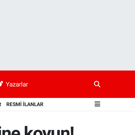
Yazarlar
R
RESMİ İLANLAR
ine koyun!