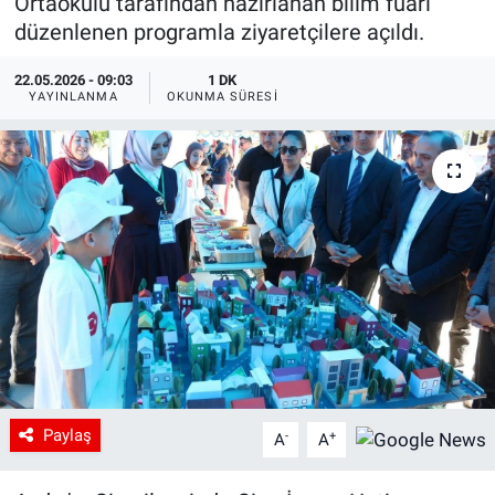
Ortaokulu tarafından hazırlanan bilim fuarı
düzenlenen programla ziyaretçilere açıldı.
22.05.2026 - 09:03
1 DK
YAYINLANMA
OKUNMA SÜRESI
Paylaş
-
+
A
A