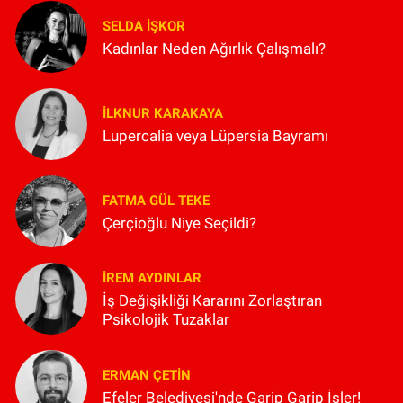
SELDA İŞKOR
Kadınlar Neden Ağırlık Çalışmalı?
İLKNUR KARAKAYA
Lupercalia veya Lüpersia Bayramı
FATMA GÜL TEKE
Çerçioğlu Niye Seçildi?
İREM AYDINLAR
İş Değişikliği Kararını Zorlaştıran
Psikolojik Tuzaklar
ERMAN ÇETIN
Efeler Belediyesi'nde Garip Garip İşler!