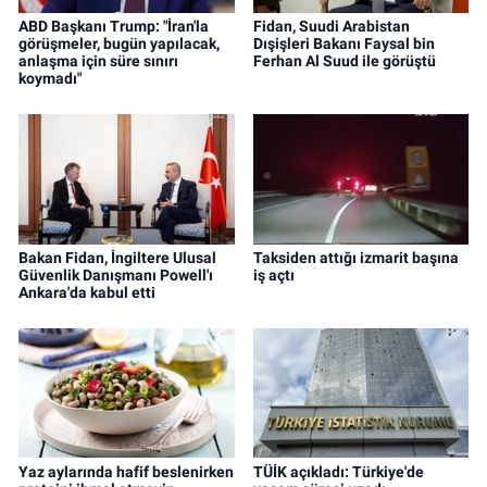
ABD Başkanı Trump: "İran'la
Fidan, Suudi Arabistan
görüşmeler, bugün yapılacak,
Dışişleri Bakanı Faysal bin
anlaşma için süre sınırı
Ferhan Al Suud ile görüştü
koymadı"
Bakan Fidan, İngiltere Ulusal
Taksiden attığı izmarit başına
Güvenlik Danışmanı Powell'ı
iş açtı
Ankara'da kabul etti
Yaz aylarında hafif beslenirken
TÜİK açıkladı: Türkiye'de