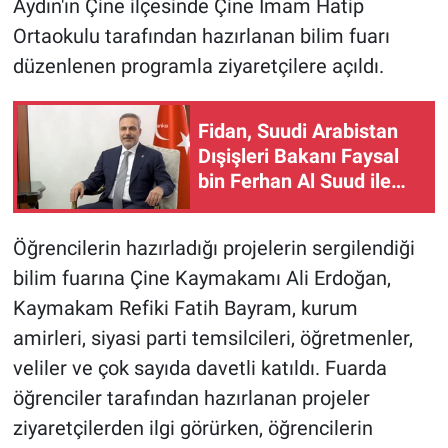
Aydın'ın Çine ilçesinde Çine İmam Hatip
Ortaokulu tarafından hazırlanan bilim fuarı
düzenlenen programla ziyaretçilere açıldı.
Fidan, Suudi Arabistan
Dışişleri Bakanı Faysal
bin Ferhan Al Suud ile
görüştü
Öğrencilerin hazırladığı projelerin sergilendiği
bilim fuarına Çine Kaymakamı Ali Erdoğan,
Kaymakam Refiki Fatih Bayram, kurum
amirleri, siyasi parti temsilcileri, öğretmenler,
veliler ve çok sayıda davetli katıldı. Fuarda
öğrenciler tarafından hazırlanan projeler
ziyaretçilerden ilgi görürken, öğrencilerin