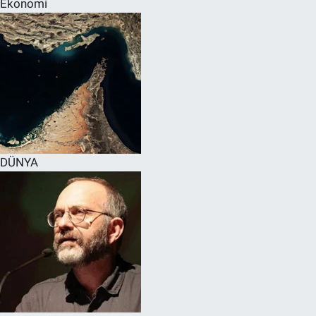
Ekonomi
SPOR
RESMİ İLANLAR
DÜNYA