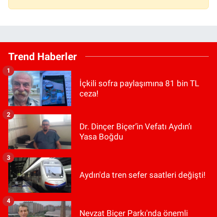
Trend Haberler
1
İçkili sofra paylaşımına 81 bin TL
ceza!
2
Dr. Dinçer Biçer’in Vefatı Aydın’ı
Yasa Boğdu
3
Aydın'da tren sefer saatleri değişti!
4
Nevzat Biçer Parkı'nda önemli