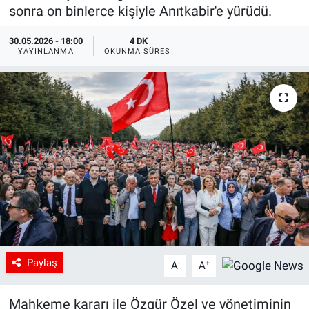
sonra on binlerce kişiyle Anıtkabir'e yürüdü.
30.05.2026 - 18:00
4 DK
YAYINLANMA
OKUNMA SÜRESI
Paylaş
-
+
A
A
Mahkeme kararı ile Özgür Özel ve yönetiminin