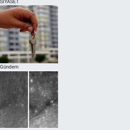
SİYASET
SPOR
RESMİ İLANLAR
Gündem