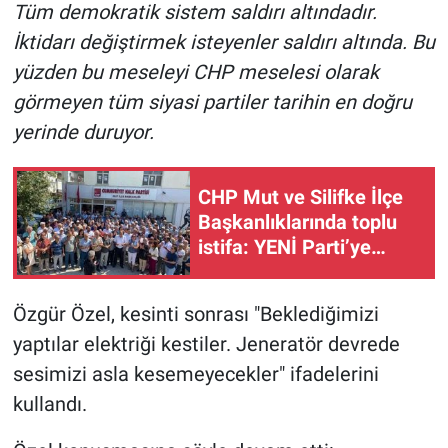
Tüm demokratik sistem saldırı altındadır.
İktidarı değiştirmek isteyenler saldırı altında. Bu
yüzden bu meseleyi CHP meselesi olarak
görmeyen tüm siyasi partiler tarihin en doğru
yerinde duruyor.
CHP Mut ve Silifke İlçe
Başkanlıklarında toplu
istifa: YENİ Parti’ye
katılma kararı aldılar
Özgür Özel, kesinti sonrası "Beklediğimizi
yaptılar elektriği kestiler. Jeneratör devrede
sesimizi asla kesemeyecekler" ifadelerini
kullandı.