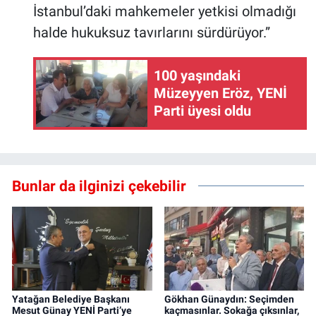
İstanbul’daki mahkemeler yetkisi olmadığı
halde hukuksuz tavırlarını sürdürüyor.”
100 yaşındaki
Müzeyyen Eröz, YENİ
Parti üyesi oldu
Bunlar da ilginizi çekebilir
Yatağan Belediye Başkanı
Gökhan Günaydın: Seçimden
Mesut Günay YENİ Parti’ye
kaçmasınlar. Sokağa çıksınlar,