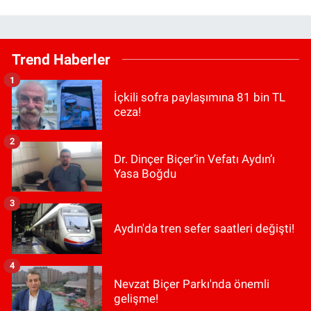
Trend Haberler
1
İçkili sofra paylaşımına 81 bin TL
ceza!
2
Dr. Dinçer Biçer’in Vefatı Aydın’ı
Yasa Boğdu
3
Aydın'da tren sefer saatleri değişti!
4
Nevzat Biçer Parkı'nda önemli
gelişme!