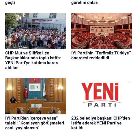
geçti
görelim onları
CHP Mut ve Silifke İlçe
İYİ Parti'nin “Terörsüz Türkiye”
Başkanlıklarında toplu istifa:
önergesi reddedildi
YENİ Parti’ye katılma kararı
aldılar
İYİ Parti’den "çerçeve yasa"
232 belediye başkanı CHP'den
talebi: “Komisyon görüşmeleri
istifa ederek YENİ Parti'ye
canlı yayınlansın”
katıldı