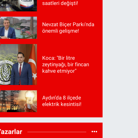
saatleri değişti!
Nevzat Biçer Parkı'nda
önemli gelişme!
Koca: "Bir litre
zeytinyağı, bir fincan
kahve etmiyor"
Aydın’da 8 ilçede
elektrik kesintisi!
Yazarlar