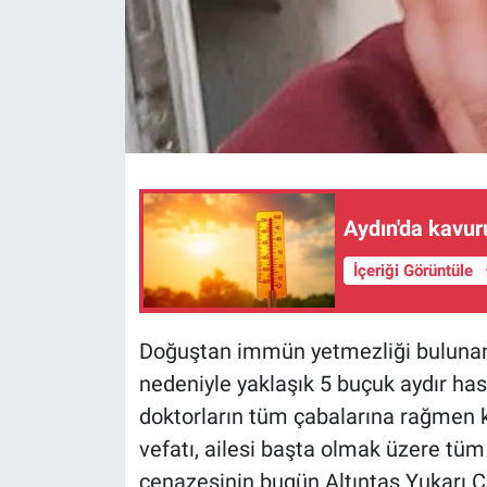
Aydın'da kavur
İçeriği Görüntüle
Doğuştan immün yetmezliği bulunan v
nedeniyle yaklaşık 5 buçuk aydır 
doktorların tüm çabalarına rağmen
vefatı, ailesi başta olmak üzere tü
cenazesinin bugün Altıntaş Yukarı C