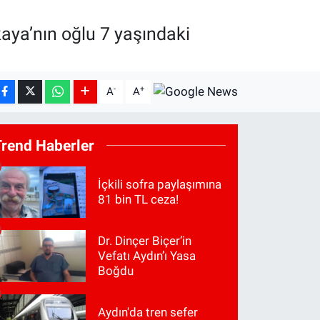
aya’nın oğlu 7 yaşındaki
-
+
A
A
Trend Haberler
İçkili sofra paylaşımına
81 bin TL ceza!
Dr. Dinçer Biçer’in
Vefatı Aydın’ı Yasa
Boğdu
Aydın'da tren sefer