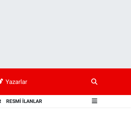
Yazarlar
R
RESMİ İLANLAR