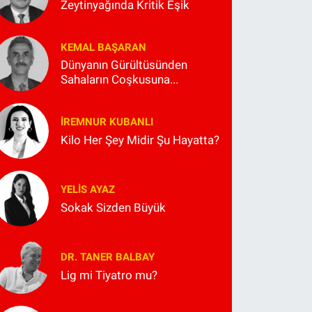
Zeytinyağında Kritik Eşik
KEMAL BAŞARAN
Dünyanın Gürültüsünden
Sahaların Coşkusuna...
İREMNUR KUBANLI
Kilo Her Şey Midir Şu Hayatta?
YELIS AYAZ
Sokak Sizden Büyük
DR. TANER BALBAY
Lig mi Tiyatro mu?