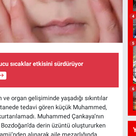
4
5
ucu sıcaklar etkisini sürdürüyor
6
e organ gelişiminde yaşadığı sıkıntılar
hastanede tedavi gören küçük Muhammed,
 kurtarılamadı. Muhammed Çankaya’nın
m Bozdoğan’da derin üzüntü oluştururken
amii’nden alınarak aile mezarlığında