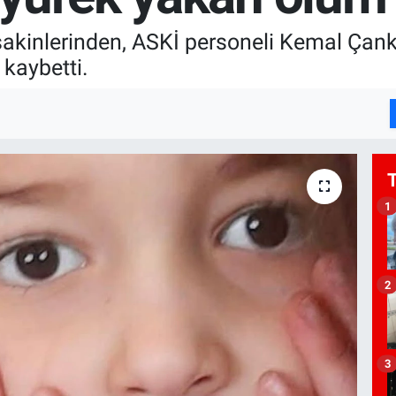
akinlerinden, ASKİ personeli Kemal Çank
kaybetti.
1
2
3