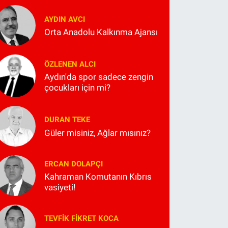
AYDIN AVCI
Orta Anadolu Kalkınma Ajansı
ÖZLENEN ALCI
Aydın'da spor sadece zengin
çocukları için mi?
DURAN TEKE
Güler misiniz, Ağlar mısınız?
ERCAN DOLAPÇI
Kahraman Komutanın Kıbrıs
vasiyeti!
TEVFIK FIKRET KOCA