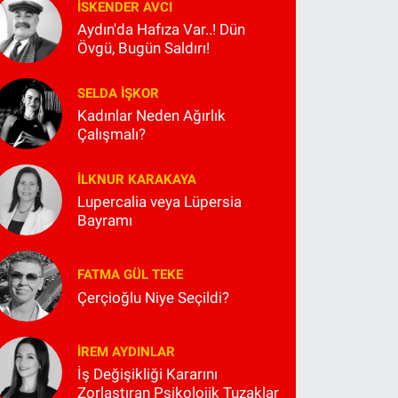
İSKENDER AVCI
Aydın'da Hafıza Var..! Dün
Övgü, Bugün Saldırı!
SELDA İŞKOR
Kadınlar Neden Ağırlık
Çalışmalı?
İLKNUR KARAKAYA
Lupercalia veya Lüpersia
Bayramı
FATMA GÜL TEKE
Çerçioğlu Niye Seçildi?
İREM AYDINLAR
İş Değişikliği Kararını
Zorlaştıran Psikolojik Tuzaklar