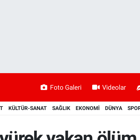
Foto Galeri
Videolar
ET
KÜLTÜR-SANAT
SAĞLIK
EKONOMİ
DÜNYA
SPO
yürek yakan ölüm