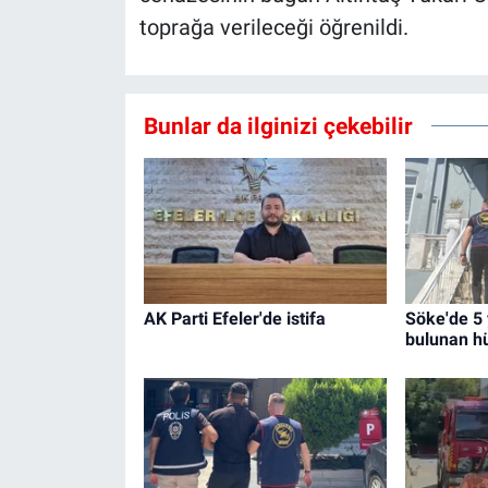
toprağa verileceği öğrenildi.
Bunlar da ilginizi çekebilir
AK Parti Efeler'de istifa
Söke'de 5 
bulunan h