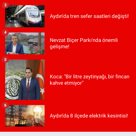
3
Aydın'da tren sefer saatleri değişti!
4
Nevzat Biçer Parkı'nda önemli
gelişme!
5
Koca: "Bir litre zeytinyağı, bir fincan
kahve etmiyor"
6
Aydın’da 8 ilçede elektrik kesintisi!