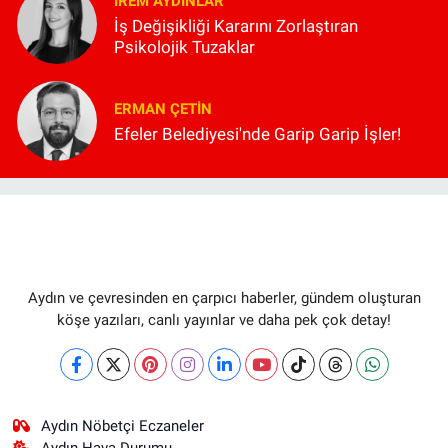
İREM AYDINLAR
İş Değişikliği Kararını Zorlaştıran
Psikolojik Tuzaklar
ERMAN ÇETIN
Efeler Belediyesi'nde Garip Garip İşler!
Aydın ve çevresinden en çarpıcı haberler, gündem oluşturan
köşe yazıları, canlı yayınlar ve daha pek çok detay!
Aydın Nöbetçi Eczaneler
Aydın Hava Durumu