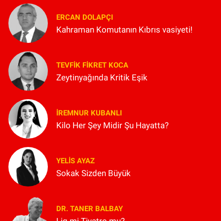
ERCAN DOLAPÇI
Kahraman Komutanın Kıbrıs vasiyeti!
TEVFIK FIKRET KOCA
Zeytinyağında Kritik Eşik
İREMNUR KUBANLI
Kilo Her Şey Midir Şu Hayatta?
YELIS AYAZ
Sokak Sizden Büyük
DR. TANER BALBAY
Lig mi Tiyatro mu?