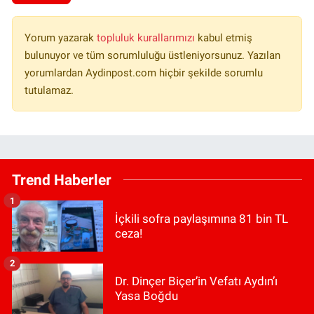
Yorum yazarak
topluluk kurallarımızı
kabul etmiş
bulunuyor ve tüm sorumluluğu üstleniyorsunuz. Yazılan
yorumlardan Aydinpost.com hiçbir şekilde sorumlu
tutulamaz.
Trend Haberler
1
İçkili sofra paylaşımına 81 bin TL
ceza!
2
Dr. Dinçer Biçer’in Vefatı Aydın’ı
Yasa Boğdu